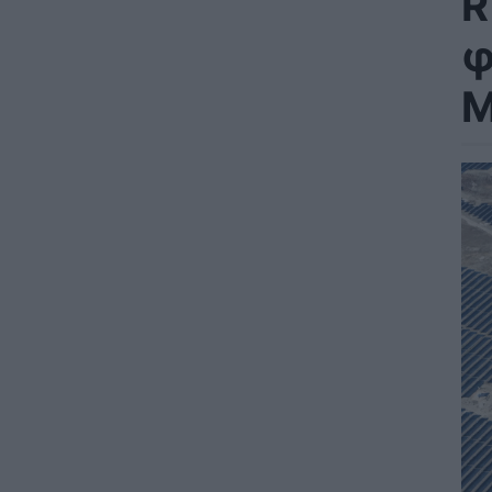
R
φ
Μ