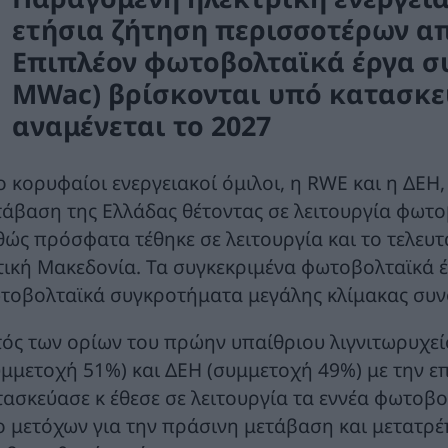
ετήσια ζήτηση περισσοτέρων απ
Επιπλέον φωτοβολταϊκά έργα συ
MWac) βρίσκονται υπό κατασκευ
αναμένεται το 2027
ο κορυφαίοι ενεργειακοί όμιλοι, η RWE και η ΔΕΗ
τάβαση της Ελλάδας θέτοντας σε λειτουργία φωτ
θώς πρόσφατα τέθηκε σε λειτουργία και το τελευ
τική Μακεδονία. Τα συγκεκριμένα φωτοβολταϊκά έ
τοβολταϊκά συγκροτήματα μεγάλης κλίμακας συν
τός των ορίων του πρώην υπαίθριου λιγνιτωρυχείο
υμμετοχή 51%) και ΔΕΗ (συμμετοχή 49%) με την 
τασκεύασε κ έθεσε σε λειτουργία τα εννέα φωτοβ
ο μετόχων για την πράσινη μετάβαση και μετατρέ