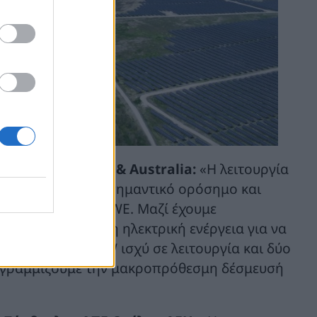
ewables Europe & Australia:
«Η λειτουργία
μάτων αποτελεί σημαντικό ορόσημο και
δων της ΔΕΗ και RWE. Μαζί έχουμε
 αρκετή πράσινη ηλεκτρική ενέργεια για να
ν. Με σχεδόν 1GW ισχύ σε λειτουργία και δύο
πογραμμίζουμε την μακροπρόθεσμη δέσμευσή