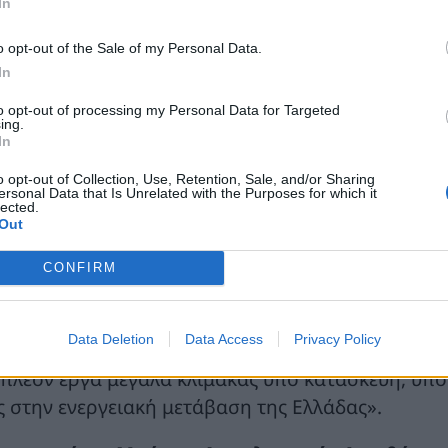
In
o opt-out of the Sale of my Personal Data.
In
to opt-out of processing my Personal Data for Targeted
ing.
In
o opt-out of Collection, Use, Retention, Sale, and/or Sharing
ersonal Data that Is Unrelated with the Purposes for which it
lected.
Out
pna Sury, Διευθύνουσα σύμβουλος της RWE Ren
τών των τριών μεγάλων φωτοβολταϊκών συγκροτη
CONFIRM
αδεικνύει την άριστη συνεργασία μεταξύ των ομά
τασκευάσει φωτοβολταϊκά έργα τα οποία παράγουν
Data Deletion
Data Access
Privacy Policy
λύψουν την ζήτηση 400.000 ελληνικών νοικοκυριώ
ιπλέον έργα μεγάλα κλίμακας υπό κατασκευή, υ
ς στην ενεργειακή μετάβαση της Ελλάδας».