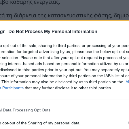
μβο καθαρής ενέργειας.
τά τη διάρκεια της κατασκευαστικής φάσης, δημι
σεις εργασίας στην περιοχή. Επιπλέον, η ΜΕΤΩΝ 
πικούς δήμους να επενδύσει σε αντισταθμιστικά έ
gr -
Do Not Process My Personal Information
άσεις εταιρικής κοινωνικής ευθύνης με άμεσο όφελ
to opt-out of the sale, sharing to third parties, or processing of your per
formation for targeted advertising by us, please use the below opt-out s
r selection. Please note that after your opt-out request is processed y
eing interest-based ads based on personal information utilized by us or
disclosed to third parties prior to your opt-out. You may separately opt-
losure of your personal information by third parties on the IAB’s list of
. This information may also be disclosed by us to third parties on the
IA
Participants
that may further disclose it to other third parties.
l Data Processing Opt Outs
o opt-out of the Sharing of my personal data.