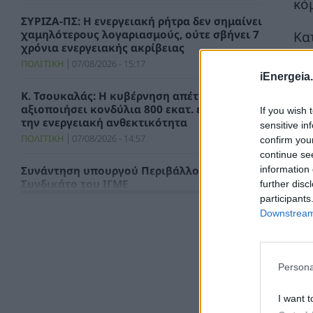
κό
ΣΥΡΙΖΑ-ΠΣ: Η ενεργειακή ρήτρα δεν σημαίνει
χαμηλότερους λογαριασμούς, ούτε σβήνει 7
Κα
χρόνια ενεργειακής ακρίβειας
θέ
ΠΟΛΙΤΙΚΗ
07/08/2026 - 15:17
το
iEnergeia.
δρ
Κ. Τσουκαλάς: Η κυβέρνηση απέτυχε να
αξιοποιήσει κονδύλια 800 εκατ. ευρώ για
If you wish 
την ενεργειακή ανθεκτικότητα
sensitive in
ΠΟΛΙΤΙΚΗ
07/08/2026 - 14:57
confirm you
continue se
information 
Συνάντηση υπουργού Περιβάλλοντος με το
Συνδικάτο του ΙΓΜΕ
further disc
participants
ΧΡΗΣΤΙΚΑ
07/08/2026 - 14:29
Downstream 
Τιμολόγιο Αναφοράς και Χρεώσεις
Προμήθειας Προμηθευτή Καθολικής
Υπηρεσίας για τον μήνα Αύγουστο 2026
Persona
ΗΛΕΚΤΡΙΣΜΟΣ
07/08/2026 - 13:49
I want t
ΣΥΦΩΕΛ: Χάθηκαν 153,74 εκατ. ευρώ για τις