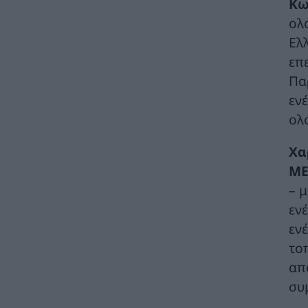
Κω
τουριστική ανάπτυξη
ολ
ΠΟΛΙΤΙΚΗ
07/08/2026 - 10:47
Ελ
Απολογισμός Γ. Μανιάτη για τον δεύτερο
επ
χρόνο της θητείας του στο Ευρωπαϊκό
Πα
Κοινοβούλιο
ΠΟΛΙΤΙΚΗ
07/08/2026 - 10:44
εν
ολ
Δήλωση του Υπουργού Ενέργειας Κύπρου
για την είσοδο Meridiam στην ηλεκτρική
Χα
διασύνδεση Great Sea Interconnector
ΜΕ
ΠΟΛΙΤΙΚΗ
07/08/2026 - 09:32
– 
Θετικό βήμα η επανενεργοποίηση της
εν
Κυβερνητικής Επιτροπής Βιομηχανίας – Η
ενέ
βιομηχανία ξανά στο επίκεντρο της
κυβερνητικής πολιτικής
το
ΚΑΤΑΣΚΕΥΕΣ
07/08/2026 - 08:58
απ
συ
Πώς οι μύθοι γύρω από τις πυρκαγιές
κρύβουν τα αίτια και τις αυτονόητες λύσεις