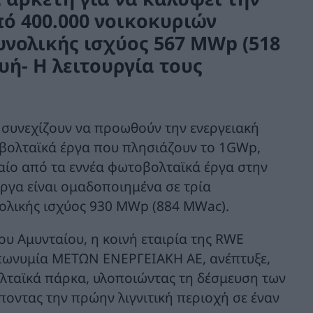
ό 400.000 νοικοκυριών
νολικής ισχύος 567 MWp (518
ή- Η λειτουργία τους
, συνεχίζουν να προωθούν την ενεργειακή
οβολταϊκά έργα που πλησιάζουν το 1GWp,
ταίο από τα εννέα φωτοβολταϊκά έργα στην
ργα είναι ομαδοποιημένα σε τρία
ολικής ισχύος 930 MWp (884 MWac).
υ Αμυνταίου, η κοινή εταιρία της RWE
επωνυμία ΜΕΤΩΝ ΕΝΕΡΓΕΙΑΚΗ ΑΕ, ανέπτυξε,
ολταϊκά πάρκα, υλοποιώντας τη δέσμευση των
ποντας την πρώην λιγνιτική περιοχή σε έναν