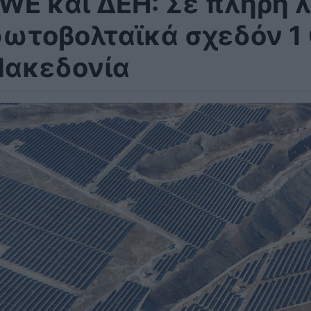
WE και ΔΕΗ: Σε πλήρη λ
ωτοβολταϊκά σχεδόν 1
ακεδονία