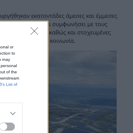
ουργήθηκαν εκατοντάδες άμεσες και έμμεσες
ΕΝΕΡΓΕΙΑΚΗ ΑΕ έχει συμφωνήσει με τους
ργα στην περιοχή, καθώς και στοχευμένες
ος για την τοπική κοινωνία.
sonal or
ection to
ou may
 personal
out of the
 downstream
B’s List of