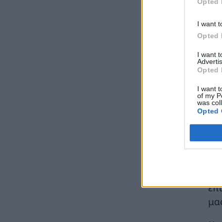
Opted 
μπαταρίες – Μεγάλη απώλεια για τις μικρές
επιχειρήσεις
I want t
ΑΠΟΘΗΚΕΥΣΗ
07/08/2026 - 13:11
Opted 
Φρ. Παρασύρης: Βαφτίζουν «επιτυχία» τη
I want 
μεταφορά του λογαριασμού της Ρήτρας
Advertis
Διαφυγής στους πολίτες
Opted 
ΠΟΛΙΤΙΚΗ
07/08/2026 - 12:13
I want t
of my P
Βάζουμε τα μπάζα στη θέση τους -
was col
Προλαμβάνουμε τις πυρκαγιές
Opted 
So
ΠΕΡΙΒΑΛΛΟΝ
07/08/2026 - 11:34
αυ
αν
ΔΟΑΕ: Αύξηση των απωλειών εξωτερικής
ηλεκτροδότησης στον ουκρανικό πυρηνικό
κα
σταθμό της Ζαπορίζια
κα
ΚΟΣΜΟΣ
07/08/2026 - 11:04
επ
Ειδικό Χωροταξικό Πλαίσιο για τον
μα
Τουρισμό: Στρατηγικό εργαλείο για
οργανωμένη, ισόρροπη και βιώσιμη