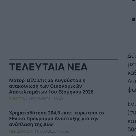
Δύ
με
ΤΕΛΕΥΤΑΙΑ ΝΕΑ
κα
Δυ
Μοτορ Όϊλ: Στις 25 Αυγούστου η
ανακοίνωση των Οικονομικών
φω
Αποτελεσμάτων 1ου Εξαμήνου 2026
ΧΡΗΣΤΙΚΑ
07/08/2026 - 15:40
Εν
(σ
Χρηματοδότηση 204,6 εκατ. ευρώ από το
Εθνικό Πρόγραμμα Ανάπτυξης για την
κα
ανάπλαση της ΔΕΘ
δύ
ΠΕΡΙΒΑΛΛΟΝ
07/08/2026 - 15:36