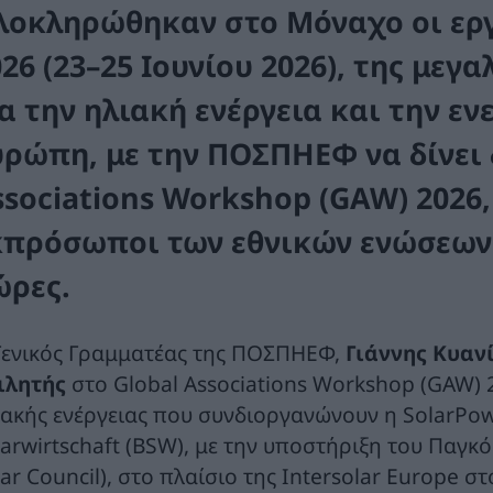
λοκληρώθηκαν στο Μόναχο οι εργα
026 (23–25 Ιουνίου 2026), της με
ια την ηλιακή ενέργεια και την ε
υρώπη,
με την ΠΟΣΠΗΕΦ να δίνει
sociations
Workshop
(
GAW
) 2026
κπρόσωποι των εθνικών ενώσεων 
ώρες.
Γενικός Γραμματέας της ΠΟΣΠΗΕΦ,
Γιάννης Κυαν
ιλητής
στο Global Associations Workshop (GAW) 
ιακής ενέργειας που συνδιοργανώνουν η SolarPo
larwirtschaft (BSW), με την υποστήριξη του Παγκ
ar Council), στο πλαίσιο της Intersolar Europe σ