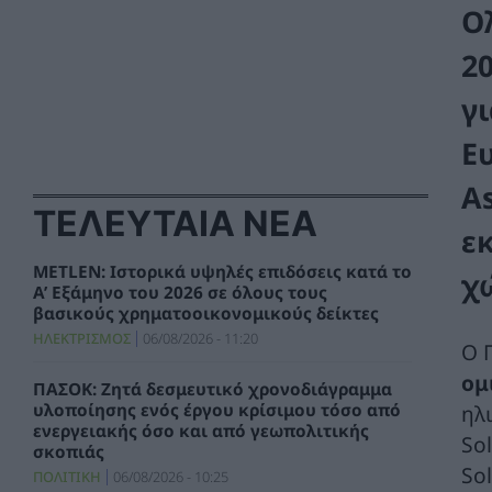
Ο
2
γ
Ε
As
ΤΕΛΕΥΤΑΙΑ ΝΕΑ
ε
METLEN: Ιστορικά υψηλές επιδόσεις κατά το
χ
Α’ Εξάμηνο του 2026 σε όλους τους
βασικούς χρηματοοικονομικούς δείκτες
ΗΛΕΚΤΡΙΣΜΟΣ
06/08/2026 - 11:20
Ο 
ομ
ΠΑΣΟΚ: Ζητά δεσμευτικό χρονοδιάγραμμα
ηλ
υλοποίησης ενός έργου κρίσιμου τόσο από
ενεργειακής όσο και από γεωπολιτικής
So
σκοπιάς
Sol
ΠΟΛΙΤΙΚΗ
06/08/2026 - 10:25