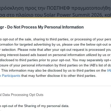
πρόσκληση προς την ΠΟΣΠΗΕΦ πραγματοποιήθηκε 
ρα στο πλαίσιο του Solar Power Summit 2026, καθώ
ην ελληνική αγορά φωτοβολταϊκών και οι προκλήσ
gr -
Do Not Process My Personal Information
ραγωγοί παρουσιάζουν ιδιαίτερο ενδιαφέρον για 
τά την παρουσίασή του, ο κ. Κυανίδης ανέδειξε 
to opt-out of the sale, sharing to third parties, or processing of your per
formation for targeted advertising by us, please use the below opt-out s
γών Ενέργειας στην Ελλάδα, αλλά και τις σοβαρέ
r selection. Please note that after your opt-out request is processed y
κρομεσαίοι παραγωγοί ηλεκτρικής ενέργειας από 
eing interest-based ads based on personal information utilized by us or
νητικών τιμών στην αγορά ηλεκτρικής ενέργειας
disclosed to third parties prior to your opt-out. You may separately opt-
losure of your personal information by third parties on the IAB’s list of
ς ανάγκης για ταχύτερη αδειοδότηση και ανάπτυ
. This information may also be disclosed by us to third parties on the
IA
Participants
that may further disclose it to other third parties.
ιαίτερη αναφορά έγινε στην ανάγκη λήψης άμεσων
ωσιμότητας των υφιστάμενων επενδύσεων, με έμ
ιτουργικής ενίσχυσης, στη δημιουργία μηχανισμ
l Data Processing Opt Outs
ην επιτάχυνση της αποθήκευσης ενέργειας, στον ε
o opt-out of the Sharing of my personal data.
συγχρονισμό των ηλεκτρικών δικτύων.