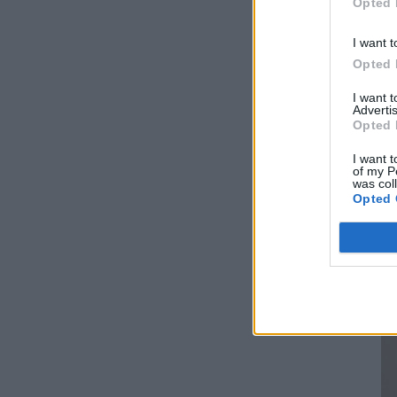
Opted 
Ομιλος ΔΕΗ: Συνεχιζόμενη ισχυρή ανάπτυξη
στο α΄ εξάμηνο 2026 με προσαρμοσμένο
I want t
EBITDA στα €1,2 δισ.
Opted 
ΗΛΕΚΤΡΙΣΜΟΣ
06/08/2026 - 08:28
I want 
Ηλεκτρική διασύνδεση Ελλάδας – Κύπρου:
Advertis
Υπογράφηκε η συμφωνία με τη γαλλική
Opted 
Meridiam
I want t
ΗΛΕΚΤΡΙΣΜΟΣ
06/08/2026 - 08:04
of my P
was col
Opted 
Γιάννης Τριήρης: Ο εξωδικαστικός δεν είναι
πανάκεια – Το ιδιωτικό χρέος δεν
αντιμετωπίζεται με κυβερνητικούς
πανηγυρισμούς
ΑΡΘΡΑ - ΑΝΑΛΥΣΕΙΣ
06/08/2026 - 07:59
GreenTank: Το ανθρακικό αποτύπωμα της
ηλεκτροπαραγωγής – Ιούνιος 2026
ΗΛΕΚΤΡΙΣΜΟΣ
05/08/2026 - 15:42
Διυπουργική σύσκεψη: Οι άμεσες ενέργειες