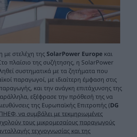
η με στελέχη της
SolarPower
Europe
και
το πλαίσιο της συζήτησης, η SolarPower
ληθεί συστηματικά με τα ζητήματα που
ϊκοί παραγωγοί, με ιδιαίτερη έμφαση στις
ς παραγωγής, και την ανάγκη επιτάχυνσης της
αράλληλα, εξέφρασε την πρόθεσή της να
 Διευθύνσεις της Ευρωπαϊκής Επιτροπής (
DG
ΠΗΕΦ, να συμβάλει με τεκμηριωμένες
ασχολούν τους μικρομεσαίους παραγωγούς
ανταλλαγής τεχνογνωσίας και της