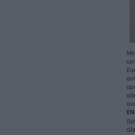
για τη στήριξη των πληγέντων στις
πυρόπληκες περιοχές της Δυτικής Αττικής
ΠΟΛΙΤΙΚΗ
05/08/2026 - 15:32
Νίκος Χαρδαλιάς: Μηδενική ανοχή και σε
νομικό επίπεδο για τους υπαίτιους της
πυρκαγιάς στη Δυτική Αττική
ΠΟΛΙΤΙΚΗ
05/08/2026 - 15:24
Με
εκ
Δήμος Αθηναίων: 43 σχολικές αυλές
γίνονται πιο πράσινες και πιο δροσερές
Eu
ΠΕΡΙΒΑΛΛΟΝ
05/08/2026 - 14:33
αν
αρ
Οι Χούθι της Υεμένης ανακοίνωσαν ότι
αδ
επιτέθηκαν σε σαουδαραβικό
πετρελαιοφόρο στην Ερυθρά Θάλασσα
αν
ΚΟΣΜΟΣ
05/08/2026 - 13:33
EN
πρ
Ντ.Τραμπ: Είτε το στενό του Ορμούζ «θα
ανοίξει πολύ σύντομα» ή το Ιράν θα υποστεί
ηλ
«πολύ δυνατά» πλήγματα