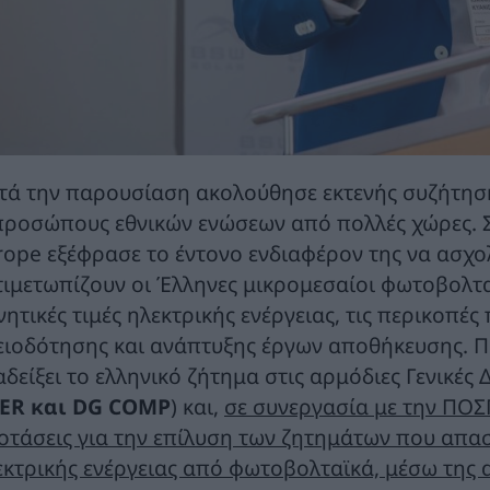
τά την παρουσίαση ακολούθησε εκτενής συζήτησ
προσώπους εθνικών ενώσεων από πολλές χώρες. Σ
rope εξέφρασε το έντονο ενδιαφέρον της να ασχο
τιμετωπίζουν οι Έλληνες μικρομεσαίοι φωτοβολτα
νητικές τιμές ηλεκτρικής ενέργειας, τις περικοπέ
ειοδότησης και ανάπτυξης έργων αποθήκευσης. Π
αδείξει το ελληνικό ζήτημα στις αρμόδιες Γενικές
ER
και
DG
COMP
) και,
σε συνεργασία με την ΠΟΣ
οτάσεις για την επίλυση των ζητημάτων που απ
εκτρικής ενέργειας από φωτοβολταϊκά, μέσω της 