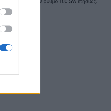
ρέπει να μειωθεί με ρυθμό 100 GW ετησίως.