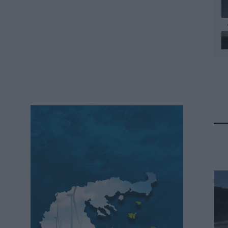
Κ. Χατζηδάκης: Στον κάλαθο των αχρήστων
οι αμφισβητήσεις για το καλώδιο της
ηλεκτρικής διασύνδεσης Ελλάδας-Κύπρου
ΠΟΛΙΤΙΚΗ
06/08/2026 - 14:37
SOWISE+: Επιστημονική πρόοδος και
καινοτομία για μια κυκλική οικονομία στην
πράξη
ΠΕΡΙΒΑΛΛΟΝ
06/08/2026 - 13:59
Κουκουλόπουλος: Τελευταία η Δυτική
Μακεδονία στους μόνιμους διορισμούς
εκπαιδευτικών – Πήγε “περίπατο” η Ρήτρα
Δίκαιης Μετάβασης
ΠΟΛΙΤΙΚΗ
06/08/2026 - 13:25
Σταύρος Παπασταύρου: Η συμφωνία
δημιουργεί νέα και ισχυρή δυναμική για την
υλοποίηση του GSI
ΠΟΛΙΤΙΚΗ
06/08/2026 - 12:46