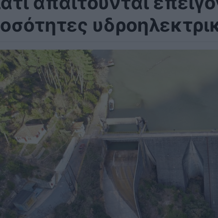
ιατί απαιτούνται επειγ
οσότητες υδροηλεκτρικ