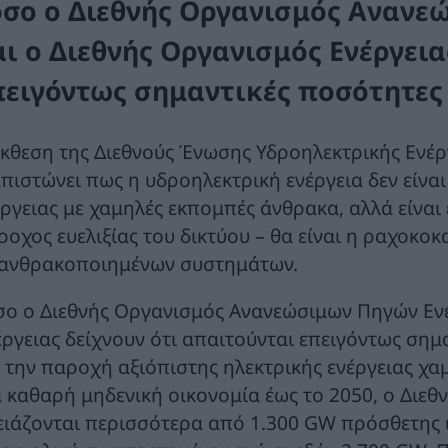
όσο o Διεθνής Οργανισμός Ανανε
αι ο Διεθνής Οργανισμός Ενέργεια
πειγόντως σημαντικές ποσότητες 
έκθεση της Διεθνούς Ένωσης Υδροηλεκτρικής Ενέρ
απιστώνει πως η υδροηλεκτρική ενέργεια δεν είνα
έργειας με χαμηλές εκπομπές άνθρακα, αλλά είναι 
ροχος ευελιξίας του δικτύου – θα είναι η ραχοκο
ανθρακοποιημένων συστημάτων.
σο o Διεθνής Οργανισμός Ανανεώσιμων Πηγών Ενέ
έργειας δείχνουν ότι απαιτούνται επειγόντως σημ
α την παροχή αξιόπιστης ηλεκτρικής ενέργειας χα
α καθαρή μηδενική οικονομία έως το 2050, ο Διεθ
ειάζονται περισσότερα από 1.300 GW πρόσθετης ι