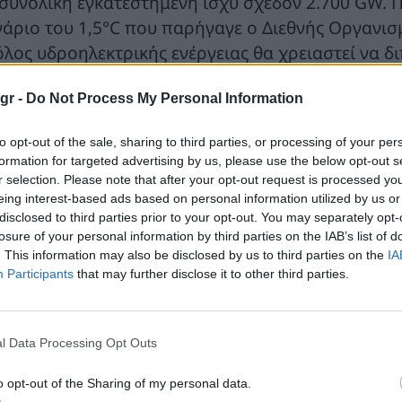
 συνολική εγκατεστημένη ισχύ σχεδόν 2.700 GW.
νάριο του 1,5°C που παρήγαγε ο Διεθνής Οργανι
όλος υδροηλεκτρικής ενέργειας θα χρειαστεί να δ
 συνολική εγκατεστημένη ισχύ άνω των 2.900 GW,
gr -
Do Not Process My Personal Information
ροηλεκτρικά.
ην Ευρώπη σύμφωνα με την έκθεση η ξηρασία που
to opt-out of the sale, sharing to third parties, or processing of your per
formation for targeted advertising by us, please use the below opt-out s
22 οδήγησε σε μειωμένη παραγωγή υδροηλεκτρικής
r selection. Please note that after your opt-out request is processed y
τόσο, η υδροηλεκτρική ενέργεια συνέχισε να δια
eing interest-based ads based on personal information utilized by us or
ειρο, συμπεριλαμβανομένης της παροχής νερού σ
disclosed to third parties prior to your opt-out. You may separately opt-
losure of your personal information by third parties on the IAB’s list of
. This information may also be disclosed by us to third parties on the
IA
ΕΕ αναζητά τρόπους βελτιστοποίησης του σχεδιασ
Participants
that may further disclose it to other third parties.
ν αντιμετώπιση της αστάθειας των τιμών, την πε
νεώσιμες πηγές ενέργειας και την ενίσχυση της ευ
στήματος ηλεκτρικής ενέργειας σύμφωνα με την έ
l Data Processing Opt Outs
 σημειωθεί πως οι συνεισφορές αιολικής και ηλια
o opt-out of the Sharing of my personal data.