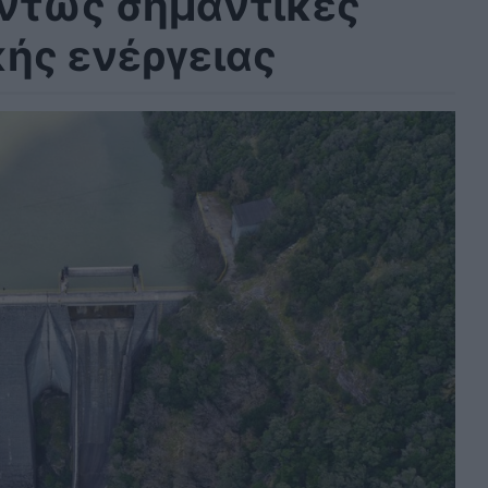
όντως σημαντικές
ής ενέργειας