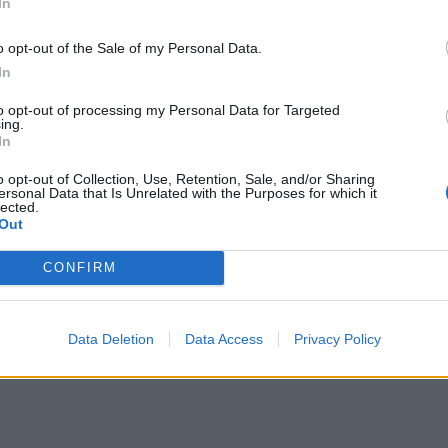
μμετοχή του πετρελαίου και φυσικού αερίου θα π
In
o opt-out of the Sale of my Personal Data.
In
to opt-out of processing my Personal Data for Targeted
ing.
In
o opt-out of Collection, Use, Retention, Sale, and/or Sharing
ersonal Data that Is Unrelated with the Purposes for which it
lected.
Out
CONFIRM
Data Deletion
Data Access
Privacy Policy