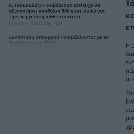
Τ
Κ. Τσουκαλάς: Η κυβέρνηση απέτυχε να
αξιοποιήσει κονδύλια 800 εκατ. ευρώ για
κ
την ενεργειακή ανθεκτικότητα
ΠΟΛΙΤΙΚΗ
07/08/2026 - 14:57
ε
Συνάντηση υπουργού Περιβάλλοντος με το
Συνδικάτο του ΙΓΜΕ
Η 
ΧΡΗΣΤΙΚΑ
07/08/2026 - 14:29
δι
εν
Τιμολόγιο Αναφοράς και Χρεώσεις
Προμήθειας Προμηθευτή Καθολικής
πά
Υπηρεσίας για τον μήνα Αύγουστο 2026
απ
ΗΛΕΚΤΡΙΣΜΟΣ
07/08/2026 - 13:49
Τό
ΣΥΦΩΕΛ: Χάθηκαν 153,74 εκατ. ευρώ για τις
Εν
μπαταρίες – Μεγάλη απώλεια για τις μικρές
επιχειρήσεις
γι
ΑΠΟΘΗΚΕΥΣΗ
07/08/2026 - 13:11
μι
χρ
Φρ. Παρασύρης: Βαφτίζουν «επιτυχία» τη
μεταφορά του λογαριασμού της Ρήτρας