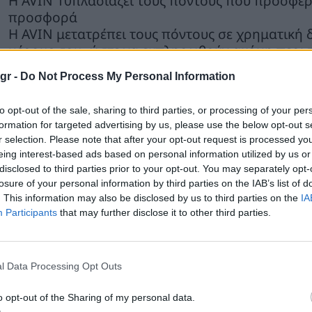
Η AVIN 10πλασιάζει τους πόντους που προσφέρε
προσφορά
Η AVIN μετατρέπει τους πόντους σε χρηματική 
μέρους σου, ώστε να εκπληρωθούν ακόμη περισσ
gr -
Do Not Process My Personal Information
to opt-out of the sale, sharing to third parties, or processing of your per
formation for targeted advertising by us, please use the below opt-out s
r selection. Please note that after your opt-out request is processed y
eing interest-based ads based on personal information utilized by us or
disclosed to third parties prior to your opt-out. You may separately opt-
losure of your personal information by third parties on the IAB’s list of
. This information may also be disclosed by us to third parties on the
IA
Participants
that may further disclose it to other third parties.
l Data Processing Opt Outs
o opt-out of the Sharing of my personal data.