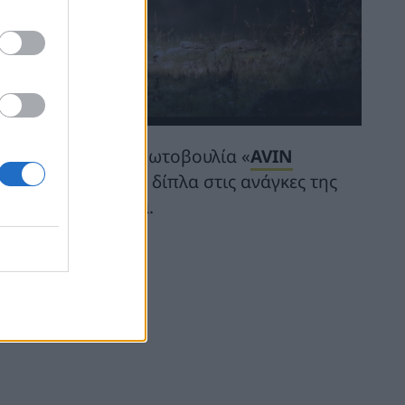
ντάσσεται στην πρωτοβουλία «
AVIN
AVIN να βρίσκεται δίπλα στις ανάγκες της
σιαστική προσφορά.