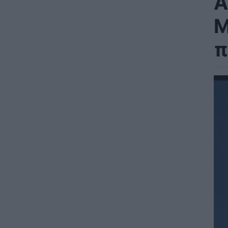
Α
M
π