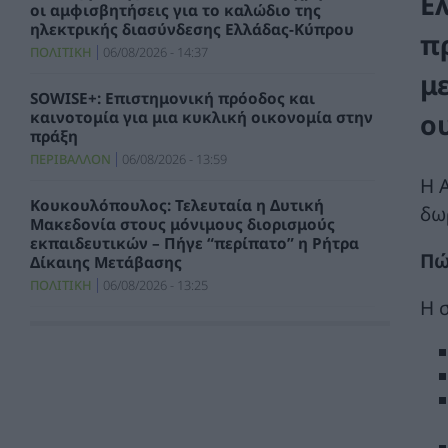
Ε
οι αμφισβητήσεις για το καλώδιο της
ηλεκτρικής διασύνδεσης Ελλάδας-Κύπρου
π
ΠΟΛΙΤΙΚΗ
06/08/2026 - 14:37
μ
SOWISE+: Επιστημονική πρόοδος και
ο
καινοτομία για μια κυκλική οικονομία στην
πράξη
ΠΕΡΙΒΑΛΛΟΝ
06/08/2026 - 13:59
Η 
Κουκουλόπουλος: Τελευταία η Δυτική
δω
Μακεδονία στους μόνιμους διορισμούς
εκπαιδευτικών – Πήγε “περίπατο” η Ρήτρα
Πώ
Δίκαιης Μετάβασης
ΠΟΛΙΤΙΚΗ
06/08/2026 - 13:25
Η 
Σταύρος Παπασταύρου: Η συμφωνία
δημιουργεί νέα και ισχυρή δυναμική για την
υλοποίηση του GSI
ΠΟΛΙΤΙΚΗ
06/08/2026 - 12:46
Υποβλήθηκε το αίτημα για την