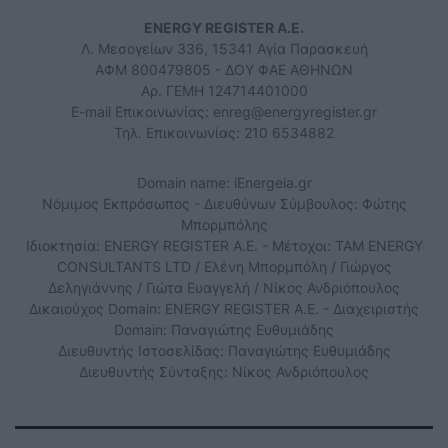
ENERGY REGISTER Α.Ε.
Λ. Μεσογείων 336, 15341 Αγία Παρασκευή
ΑΦΜ 800479805 - ΔΟΥ ΦΑΕ ΑΘΗΝΩΝ
Αρ. ΓΕΜΗ 124714401000
E-mail Επικοινωνίας:
enreg@energyregister.gr
Τηλ. Επικοινωνίας: 210 6534882
Domain name: iEnergeia.gr
Νόμιμος Εκπρόσωπος - Διευθύνων Σύμβουλος: Φώτης
Μπορμπόλης
Ιδιοκτησία: ENERGY REGISTER Α.Ε. - Μέτοχοι: TAM ENERGY
CONSULTANTS LTD / Ελένη Μπορμπόλη / Γιώργος
Δεληγιάννης / Γιώτα Ευαγγελή / Νίκος Ανδριόπουλος
Δικαιούχος Domain: ENERGY REGISTER Α.Ε. - Διαχειριστής
Domain: Παναγιώτης Ευθυμιάδης
Διευθυντής Ιστοσελίδας: Παναγιώτης Ευθυμιάδης
Διευθυντής Σύνταξης: Νίκος Ανδριόπουλος