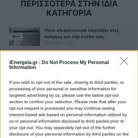
ΠΕΡΙΣΣΟΤΕΡΑ ΣΤΗΝ ΙΔΙΑ
ΚΑΤΗΓΟΡΙΑ
Ποιο κλιματιστικό ταιριάζει στις
ανάγκες και την τσέπη σας;
06 Ιουνίου 2026
iEnergeia.gr -
Do Not Process My Personal
Κάθε πότε πρέπει να αντικαθιστούμε
Information
τα πολύμπριζα
04 Ιουνίου 2026
If you wish to opt-out of the sale, sharing to third parties, or
processing of your personal or sensitive information for
targeted advertising by us, please use the below opt-out
section to confirm your selection. Please note that after your
opt-out request is processed you may continue seeing
ΣΧΕΤΙΚΑ ΑΡΘΡΑ
interest-based ads based on personal information utilized by
us or personal information disclosed to third parties prior to
your opt-out. You may separately opt-out of the further
disclosure of your personal information by third parties on the