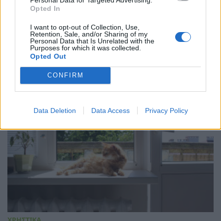
Opted In
ΧΡΗΣΤΙΚΑ
Πόση απόσταση πρέπει να έχει το φορητό
I want to opt-out of Collection, Use,
Retention, Sale, and/or Sharing of my
κλιματιστικό από τον τοίχο για μέγιστη
Personal Data that Is Unrelated with the
εξοικονόμηση ρεύματος;
Purposes for which it was collected.
Opted Out
04/08/2026 - 07:02
CONFIRM
Data Deletion
Data Access
Privacy Policy
ΧΡΗΣΤΙΚΑ