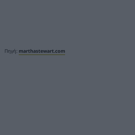
Πηγή:
marthastewart.com