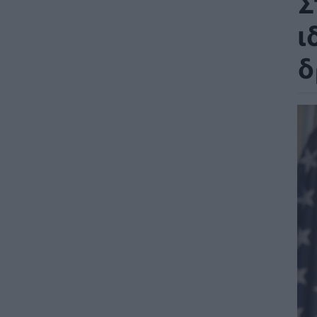
Σ
ι
δ