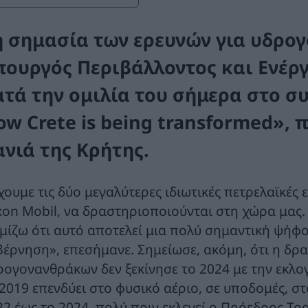
η σημασία των ερευνών για υδρο
πουργός Περιβάλλοντος και Ενέρ
ατά την ομιλία του σήμερα στο συ
ow Crete is being transformed»,
ανιά της Κρήτης.
ουμε τις δύο μεγαλύτερες ιδιωτικές πετρελαϊκές ε
xon Mobil, να δραστηριοποιούνται στη χώρα μας. Κ
μίζω ότι αυτό αποτελεί μια πολύ σημαντική ψήφο 
βέρνηση», επεσήμανε. Σημείωσε, ακόμη, ότι η δρ
ρογονανθράκων δεν ξεκίνησε το 2024 με την εκλο
 2019 επενδύει στο φυσικό αέριο, σε υποδομές, σ
22 έως το 2024, πολύ πριν εκλεγεί ο Πρόεδρος Τρ