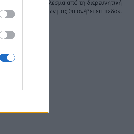
άρχει θετικό αποτέλεσμα από τη διερευνητική
ων υδρογονανθράκων μας θα ανέβει επίπεδο»,