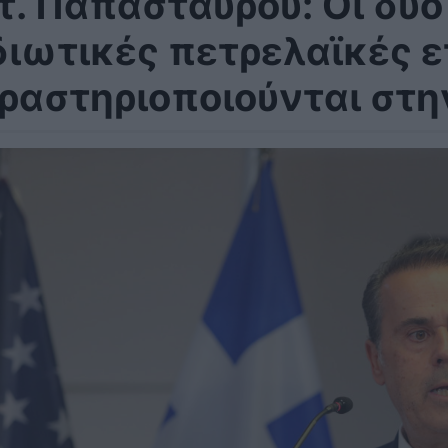
τ. Παπασταύρου: Οι δύ
διωτικές πετρελαϊκές ε
ραστηριοποιούνται στη