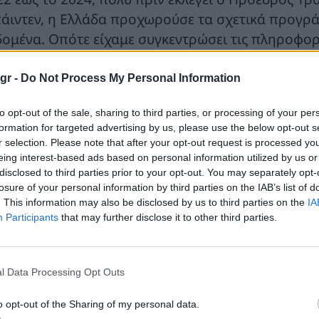
άιντεν, η Ελλάδα προχωρούσε τα σχετικά προγράμ
δομένα. Οπότε είχαμε συγκεντρώσει τις πληροφορ
ορούν οι δύο αυτές μεγάλες εταιρείες και άλλες ν
υπουργός.
gr -
Do Not Process My Personal Information
 σχέση με το χρονοδιάγραμμα των ερευνών επανέλ
to opt-out of the sale, sharing to third parties, or processing of your per
formation for targeted advertising by us, please use the below opt-out s
ergy και Exxon Mobil θα κάνουν την πρώτη δοκιμ
r selection. Please note that after your opt-out request is processed y
λάδα, στο Βόρειο Ιόνιο, τον Φεβρουάριο του 202
eing interest-based ads based on personal information utilized by us or
ιολογήσουμε πόσο βιώσιμο εμπορικά είναι το Ιόν
disclosed to third parties prior to your opt-out. You may separately opt-
losure of your personal information by third parties on the IAB’s list of
χίζουμε τη σεισμική έρευνα στα τέλη του έτους»,
. This information may also be disclosed by us to third parties on the
IA
Participants
that may further disclose it to other third parties.
ναι ξεκάθαρο ότι και η Chevron και η Exxon Mobil
φανώς υπάρχει κάτι ενδιαφέρον εκεί. Αυτό, βεβαίω
εραισιόδοξος, διότι πρόκειται για έναν τομέα π
l Data Processing Opt Outs
οϋπόθεση ότι η διερευνητική γεώτρηση στο Ιόνιο θ
γότερο από έναν χρόνο, τότε η παραγωγή θα ξεκι
o opt-out of the Sharing of my personal data.