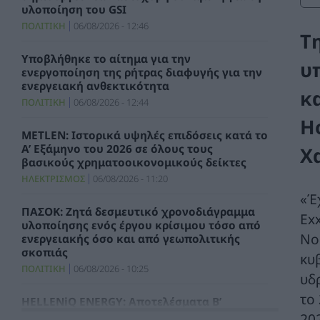
υλοποίηση του GSI
ΠΟΛΙΤΙΚΗ
06/08/2026 - 12:46
Τ
Υποβλήθηκε το αίτημα για την
υ
ενεργοποίηση της ρήτρας διαφυγής για την
ενεργειακή ανθεκτικότητα
κ
ΠΟΛΙΤΙΚΗ
06/08/2026 - 12:44
H
METLEN: Ιστορικά υψηλές επιδόσεις κατά το
Α’ Εξάμηνο του 2026 σε όλους τους
Χ
βασικούς χρηματοοικονομικούς δείκτες
ΗΛΕΚΤΡΙΣΜΟΣ
06/08/2026 - 11:20
«Έχ
ΠΑΣΟΚ: Ζητά δεσμευτικό χρονοδιάγραμμα
Ex
υλοποίησης ενός έργου κρίσιμου τόσο από
Νο
ενεργειακής όσο και από γεωπολιτικής
σκοπιάς
κυ
ΠΟΛΙΤΙΚΗ
06/08/2026 - 10:25
υδ
το
HELLENiQ ENERGY: Αποτελέσματα Β’
Τριμήνου / Α’ Εξαμήνου 2026
20