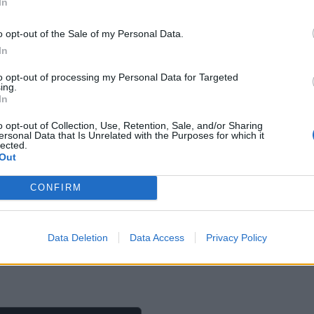
In
καετίας. Άμεσα, τη στιγμή που θα μάθουμε ότι υπ
ώτρηση, όλο το χαρτοφυλάκιο της βιομηχανίας τ
o opt-out of the Sale of my Personal Data.
τέληξε ο κ. Παπασταύρου.
In
to opt-out of processing my Personal Data for Targeted
ing.
In
o opt-out of Collection, Use, Retention, Sale, and/or Sharing
ersonal Data that Is Unrelated with the Purposes for which it
lected.
Out
CONFIRM
Data Deletion
Data Access
Privacy Policy