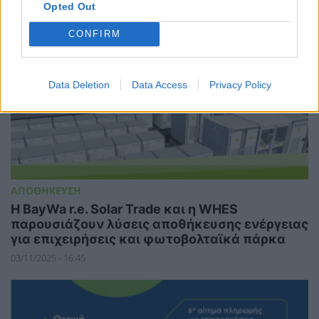
Opted Out
CONFIRM
Data Deletion
Data Access
Privacy Policy
ΑΠΟΘΗΚΕΥΣΗ
Η BayWa r.e. Solar Trade και η WHES
παρουσιάζουν λύσεις αποθήκευσης ενέργειας
για επιχειρήσεις και φωτοβολταϊκά πάρκα
03/11/2025 - 16:45