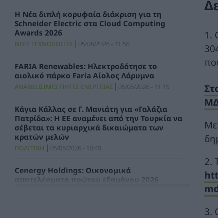
Δ
Η Νέα διπλή κορυφαία διάκριση για τη
Schneider Electric στα Cloud Computing
Awards 2026
1.
ΝΕΕΣ ΤΕΧΝΟΛΟΓΙΕΣ
05/08/2026 - 11:56
30
πο
FARIA Renewables: Ηλεκτροδότησε το
αιολικό πάρκο Faria Αίολος Λάρυμνα
Στ
ΑΝΑΝΕΩΣΙΜΕΣ ΠΗΓΕΣ ΕΝΕΡΓΕΙΑΣ
05/08/2026 - 11:15
ΜΔ
Κάγια Κάλλας σε Γ. Μανιάτη για «Γαλάζια
Πατρίδα»: Η ΕΕ αναμένει από την Τουρκία να
Με
σέβεται τα κυριαρχικά δικαιώματα των
δη
κρατών μελών
ΠΟΛΙΤΙΚΗ
05/08/2026 - 10:49
2.
Cenergy Holdings: Οικονομικά
ht
αποτελέσματα πρώτου εξαμήνου 2026
md
ΧΡΗΣΤΙΚΑ
05/08/2026 - 10:06
3.
Προχωρά η επένδυση της Λάρισα