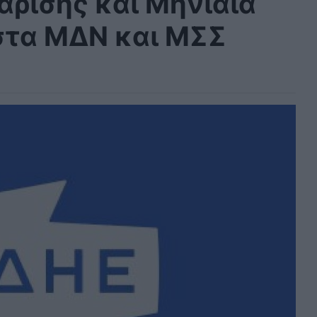
άρισης και Μηνιαία
στα ΜΔΝ και ΜΣΣ