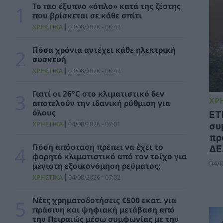
To πιο έξυπνο «όπλο» κατά της ζέστης
επενδυτών και αναλυτών επί των
που βρίσκεται σε κάθε σπίτι
αποτελεσμάτων A’ εξαμήνου 2026
ΧΡΗΣΤΙΚΑ
03/08/2026 - 06:42
ΧΡΗΣΤΙΚΑ
04/08/2026 - 13:22
Πόσα χρόνια αντέχει κάθε ηλεκτρική
Δημόσια διαβούλευση για τις Παραμέτρους
συσκευή
του Ετήσιου Προγραμματισμού ΥΦΑ των
ΧΡΗΣΤΙΚΑ
03/08/2026 - 06:42
Ετών 2027-2041
ΣΥΜΒΑΤΙΚΕΣ ΠΗΓΕΣ
04/08/2026 - 12:44
Γιατί οι 26°C στο κλιματιστικό δεν
ΧΡ
αποτελούν την ιδανική ρύθμιση για
Παπαθανάσης: Πρόσκληση ύψους 3.071.591
όλους
ΕΤ
εκατ. ευρώ για τη διασυνοριακή συνεργασία
ΧΡΗΣΤΙΚΑ
04/08/2026 - 07:01
συ
και την περιβαλλοντική προστασία της
λίμνης Δοϊράνης
πρ
ΠΕΡΙΒΑΛΛΟΝ
04/08/2026 - 11:45
Πόση απόσταση πρέπει να έχει το
ΔΕ
φορητό κλιματιστικό από τον τοίχο για
04/0
μέγιστη εξοικονόμηση ρεύματος;
ΓΕΝΟΠ ΟΜΙΛΟΥ ΔΕΗ – ΑΔΜΗΕ / Κ.Η.Ε.: Οι
ΧΡΗΣΤΙΚΑ
04/08/2026 - 07:02
εργαζόμενοι στην πρώτη γραμμή – Οι
θεσμικές και διοικητικές ευθύνες δεν
μετακυλίονται
Νέες χρηματοδοτήσεις €500 εκατ. για
ΗΛΕΚΤΡΙΣΜΟΣ
04/08/2026 - 11:41
πράσινη και ψηφιακή μετάβαση από
την Πειραιώς μέσω συμφωνίας με την