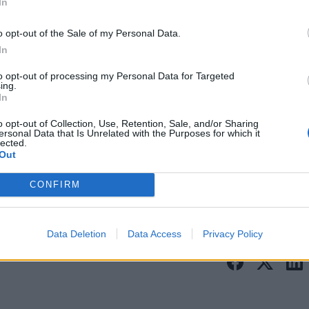
In
o opt-out of the Sale of my Personal Data.
In
to opt-out of processing my Personal Data for Targeted
ing.
In
Πρόσθεσε το
iEnergeia
στα αγαπημένα σου στη
o opt-out of Collection, Use, Retention, Sale, and/or Sharing
Google
ersonal Data that Is Unrelated with the Purposes for which it
lected.
Out
ΔΕΔΔΗΕ
ΣΤΟΙΧΕΊΑ ΕΚΚΑΘΆΡΙΣΗ
CONFIRM
Data Deletion
Data Access
Privacy Policy