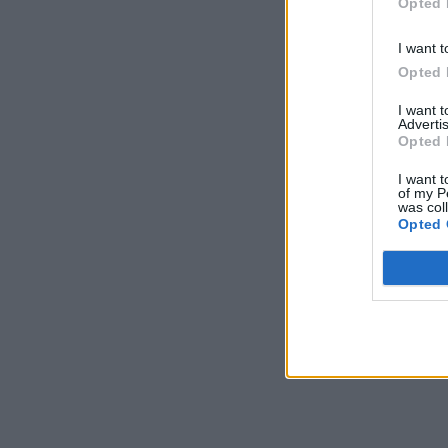
Opted 
Εθελοντές Δασοπροστασίας & Πυρόσβεσης
συνέδραμαν στη μεγάλη πυρκαγιά της
Αττικής
I want t
ΠΕΡΙΒΑΛΛΟΝ
05/08/2026 - 08:58
Opted 
I want 
Τηλεφωνική επικοινωνία του Υπουργού
Advertis
ΠΕΝ, κ. Σταύρου Παπασταύρου με τον
Opted 
Ισραηλινό ομόλογό του, κ. Eli Cohen
ΠΟΛΙΤΙΚΗ
05/08/2026 - 08:08
I want t
of my P
was col
Γιάννης Τριήρης: Εμμονή στη λάθος συνταγή
Opted 
για την ακρίβεια
ΑΡΘΡΑ - ΑΝΑΛΥΣΕΙΣ
05/08/2026 - 07:58
Το Ελ Νίνιο «φρενάρει» τους τυφώνες, αλλά
το μέγεθος της καταστροφής μπορεί να
είναι μεγαλύτερο από ποτέ
ΠΕΡΙΒΑΛΛΟΝ
05/08/2026 - 07:01
Πόσο ασφαλές είναι το κλιματιστικό όταν
έξω έχει καπνό;