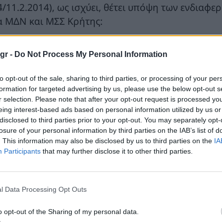
4/11.2.2014), ως ισχύει, θέτει υπόψη των ενδιαφ
α ΜΔΝ και ΜΣΣ Κρήτης:
νιαίο Δελτίο Συμμετεχόντων στα
ΜΔΝ
και
ΜΣΣ
Κρ
gr -
Do Not Process My Personal Information
Τα παραπάνω στοιχεία αναρτώνται στην ιστοσελίδ
to opt-out of the sale, sharing to third parties, or processing of your per
tps://www.deddie.gr/el/ypiresies/mi-diasynded
formation for targeted advertising by us, please use the below opt-out s
mmetechonton-sta-mdn/
.
r selection. Please note that after your opt-out request is processed y
eing interest-based ads based on personal information utilized by us or
disclosed to third parties prior to your opt-out. You may separately opt-
losure of your personal information by third parties on the IAB’s list of
. This information may also be disclosed by us to third parties on the
IA
Participants
that may further disclose it to other third parties.
l Data Processing Opt Outs
o opt-out of the Sharing of my personal data.