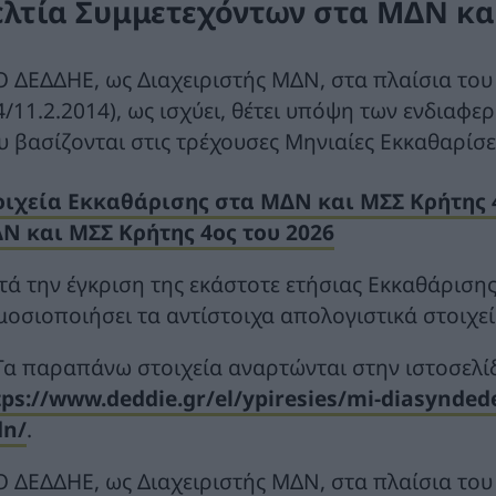
ελτία Συμμετεχόντων στα ΜΔΝ κα
 Ο ΔΕΔΔΗΕ, ως Διαχειριστής ΜΔΝ, στα πλαίσια το
4/11.2.2014), ως ισχύει, θέτει υπόψη των ενδιαφ
υ βασίζονται στις τρέχουσες Μηνιαίες Εκκαθαρίσ
οιχεία Εκκαθάρισης στα ΜΔΝ και ΜΣΣ Κρήτης 
Ν και ΜΣΣ Κρήτης 4ος του 2026
τά την έγκριση της εκάστοτε ετήσιας Εκκαθάριση
μοσιοποιήσει τα αντίστοιχα απολογιστικά στοιχε
 Τα παραπάνω στοιχεία αναρτώνται στην ιστοσελί
tps://www.deddie.gr/el/ypiresies/mi-diasynded
n/
.
 Ο ΔΕΔΔΗΕ, ως Διαχειριστής ΜΔΝ, στα πλαίσια το