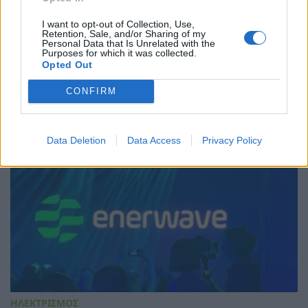
I want to opt-out of Collection, Use,
Retention, Sale, and/or Sharing of my
ΧΡΗΣΤΙΚΑ
Personal Data that Is Unrelated with the
Purposes for which it was collected.
Enerwave και AB Βασιλόπουλος: Στρατηγική
Opted Out
Συνεργασία με Αποκλειστικά Προνόμια για
τους Καταναλωτές
CONFIRM
06/04/2026 - 13:43
Data Deletion
Data Access
Privacy Policy
ΗΛΕΚΤΡΙΣΜΟΣ