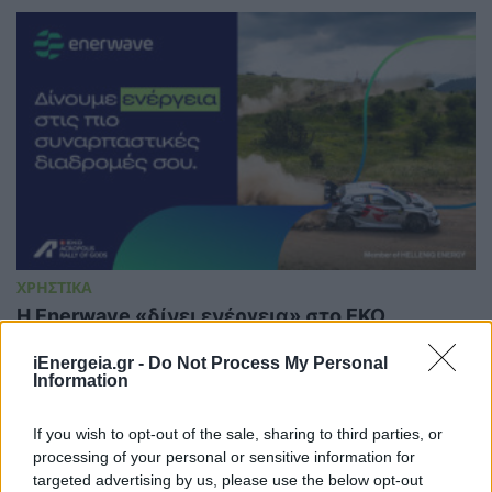
ΧΡΗΣΤΙΚΑ
Η Enerwave «δίνει ενέργεια» στο EKO
Acropolis Rally 2026
iEnergeia.gr -
Do Not Process My Personal
09/06/2026 - 14:28
Information
If you wish to opt-out of the sale, sharing to third parties, or
processing of your personal or sensitive information for
targeted advertising by us, please use the below opt-out