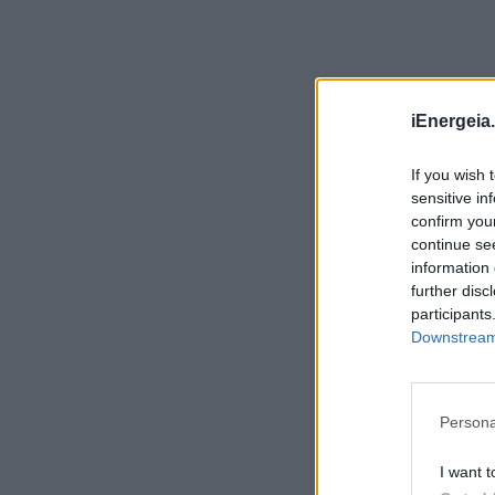
ΣΥΦΩΕΛ: Χάθηκαν 153,74 εκατ. ευρώ για τις
μπαταρίες – Μεγάλη απώλεια για τις μικρές
επιχειρήσεις
ΑΠΟΘΗΚΕΥΣΗ
07/08/2026 - 13:11
Φρ. Παρασύρης: Βαφτίζουν «επιτυχία» τη
iEnergeia.
μεταφορά του λογαριασμού της Ρήτρας
Διαφυγής στους πολίτες
If you wish 
ΠΟΛΙΤΙΚΗ
07/08/2026 - 12:13
sensitive in
confirm you
Βάζουμε τα μπάζα στη θέση τους -
continue se
Προλαμβάνουμε τις πυρκαγιές
information 
ΠΕΡΙΒΑΛΛΟΝ
07/08/2026 - 11:34
further disc
participants
ΔΟΑΕ: Αύξηση των απωλειών εξωτερικής
Downstream 
ηλεκτροδότησης στον ουκρανικό πυρηνικό
σταθμό της Ζαπορίζια
ΚΟΣΜΟΣ
07/08/2026 - 11:04
Persona
Βα
Ειδικό Χωροταξικό Πλαίσιο για τον
εν
Τουρισμό: Στρατηγικό εργαλείο για
I want t
οργανωμένη, ισόρροπη και βιώσιμη