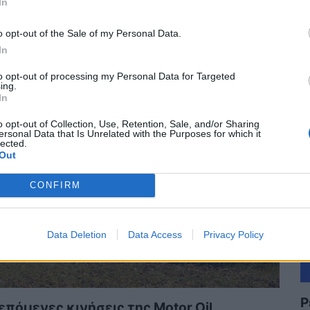
In
ΣΜΟΣ
22/04/2024 - 08:09
Α
o opt-out of the Sale of my Personal Data.
In
to opt-out of processing my Personal Data for Targeted
ing.
In
o opt-out of Collection, Use, Retention, Sale, and/or Sharing
ersonal Data that Is Unrelated with the Purposes for which it
lected.
Out
CONFIRM
Data Deletion
Data Access
Privacy Policy
Ρ
 επόμενες κινήσεις της Motor Oil