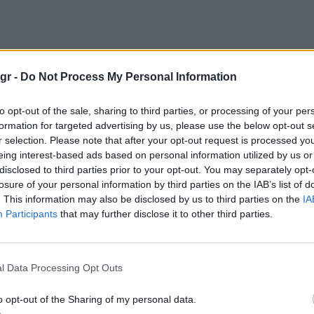
gr -
Do Not Process My Personal Information
to opt-out of the sale, sharing to third parties, or processing of your per
formation for targeted advertising by us, please use the below opt-out s
r selection. Please note that after your opt-out request is processed y
eing interest-based ads based on personal information utilized by us or
disclosed to third parties prior to your opt-out. You may separately opt-
losure of your personal information by third parties on the IAB’s list of
. This information may also be disclosed by us to third parties on the
IA
Participants
that may further disclose it to other third parties.
l Data Processing Opt Outs
ρόμετρα για την οικονομία της ΕΕ το
Σ
εργειακό κόστος και οι ορυκτοί πόροι
2
o opt-out of the Sharing of my personal data.
χ