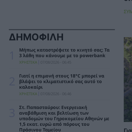
ΠΕΡΙΒΑΛΛΟΝ
07/08/2026 - 08:40
ΣΥ
Στ. Παπασταύρου: Ενεργειακή αναβάθμιση
και βελτίωση των υποδομών του
Γηροκομείου Αθηνών με 1,5 εκατ. ευρώ από
ΔΗΜΟΦΙΛΗ
πόρους του Πράσινου Ταμείου
ΧΡΗΣΤΙΚΑ
07/08/2026 - 08:24
Μήπως καταστρέφετε το κινητό σας; Τα
3 λάθη που κάνουμε με το powerbank
Γιάννης Τριήρης: «Βιομηχανία κοροϊδίας» το
ΧΡΗΣΤΙΚΑ
07/08/2026 - 06:45
Μέγαρο Μαξίμου
ΑΡΘΡΑ - ΑΝΑΛΥΣΕΙΣ
07/08/2026 - 08:01
Γιατί η επιμονή στους 18°C μπορεί να
βλάψει το κλιματιστικό σας αυτό το
Γιατί η επιμονή στους 18°C μπορεί να
καλοκαίρι
βλάψει το κλιματιστικό σας αυτό το
ΧΡΗΣΤΙΚΑ
07/08/2026 - 06:46
καλοκαίρι
ΧΡΗΣΤΙΚΑ
07/08/2026 - 06:46
Στ. Παπασταύρου: Ενεργειακή
αναβάθμιση και βελτίωση των
Μήπως καταστρέφετε το κινητό σας; Τα 3
υποδομών του Γηροκομείου Αθηνών με
λάθη που κάνουμε με το powerbank
1,5 εκατ. ευρώ από πόρους του
ΧΡΗΣΤΙΚΑ
07/08/2026 - 06:45
Πράσινου Ταμείου
Γι