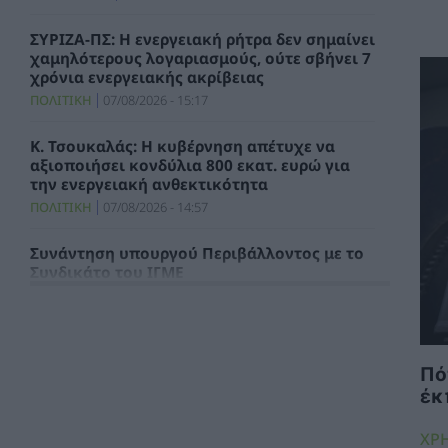
ΣΥΡΙΖΑ-ΠΣ: Η ενεργειακή ρήτρα δεν σημαίνει
χαμηλότερους λογαριασμούς, ούτε σβήνει 7
χρόνια ενεργειακής ακρίβειας
ΠΟΛΙΤΙΚΗ
07/08/2026 - 15:17
Κ. Τσουκαλάς: Η κυβέρνηση απέτυχε να
αξιοποιήσει κονδύλια 800 εκατ. ευρώ για
την ενεργειακή ανθεκτικότητα
ΠΟΛΙΤΙΚΗ
07/08/2026 - 14:57
Συνάντηση υπουργού Περιβάλλοντος με το
Συνδικάτο του ΙΓΜΕ
ΧΡΗΣΤΙΚΑ
07/08/2026 - 14:29
Τιμολόγιο Αναφοράς και Χρεώσεις
Προμήθειας Προμηθευτή Καθολικής
Πό
Υπηρεσίας για τον μήνα Αύγουστο 2026
έκ
ΗΛΕΚΤΡΙΣΜΟΣ
07/08/2026 - 13:49
ΧΡ