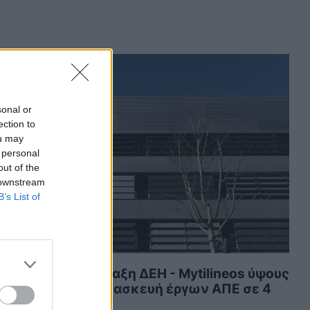
sonal or
ection to
ou may
 personal
out of the
 downstream
B’s List of
τρατηγική σύμπραξη ΔΕΗ - Mytilineos ύψους
 δισ. ευρώ για κατασκευή έργων ΑΠΕ σε 4
ώρες