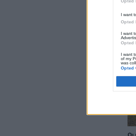
Opted 
ΚΟ
τουριστική ανάπτυξη
ΠΟΛΙΤΙΚΗ
07/08/2026 - 10:47
I want t
Opted 
Απολογισμός Γ. Μανιάτη για τον δεύτερο
χρόνο της θητείας του στο Ευρωπαϊκό
I want 
Κοινοβούλιο
Advertis
Opted 
ΠΟΛΙΤΙΚΗ
07/08/2026 - 10:44
I want t
Δήλωση του Υπουργού Ενέργειας Κύπρου
of my P
was col
για την είσοδο Meridiam στην ηλεκτρική
Opted 
διασύνδεση Great Sea Interconnector
ΠΟΛΙΤΙΚΗ
07/08/2026 - 09:32
Θετικό βήμα η επανενεργοποίηση της
Κυβερνητικής Επιτροπής Βιομηχανίας – Η
βιομηχανία ξανά στο επίκεντρο της
κυβερνητικής πολιτικής
ΚΑΤΑΣΚΕΥΕΣ
07/08/2026 - 08:58
Πώς οι μύθοι γύρω από τις πυρκαγιές
Οι
κρύβουν τα αίτια και τις αυτονόητες λύσεις