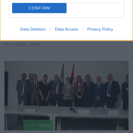
CONFIRM
Deal Σερβίας – Αζερμπαϊτζάν για
προμήθεια φυσικού αερίου από το
2024
Data Deletion
Data Access
Privacy Policy
ΣΥΜΒΑΤΙΚΕΣ ΠΗΓΕΣ
15/11/2023 - 18:21