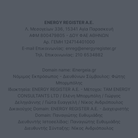
ENERGY REGISTER Α.Ε.
Λ. Μεσογείων 336, 15341 Αγία Παρασκευή
ΑΦΜ 800479805 - ΔΟΥ ΦΑΕ ΑΘΗΝΩΝ
Αρ. ΓΕΜΗ 124714401000
E-mail Επικοινωνίας:
enreg@energyregister.gr
Τηλ. Επικοινωνίας: 210 6534882
Domain name: iEnergeia.gr
Νόμιμος Εκπρόσωπος - Διευθύνων Σύμβουλος: Φώτης
Μπορμπόλης
Ιδιοκτησία: ENERGY REGISTER Α.Ε. - Μέτοχοι: TAM ENERGY
CONSULTANTS LTD / Ελένη Μπορμπόλη / Γιώργος
Δεληγιάννης / Γιώτα Ευαγγελή / Νίκος Ανδριόπουλος
Δικαιούχος Domain: ENERGY REGISTER Α.Ε. - Διαχειριστής
Domain: Παναγιώτης Ευθυμιάδης
Διευθυντής Ιστοσελίδας: Παναγιώτης Ευθυμιάδης
Διευθυντής Σύνταξης: Νίκος Ανδριόπουλος