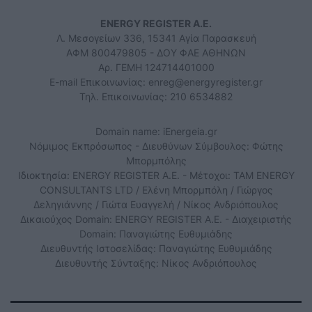
ENERGY REGISTER Α.Ε.
Λ. Μεσογείων 336, 15341 Αγία Παρασκευή
ΑΦΜ 800479805 - ΔΟΥ ΦΑΕ ΑΘΗΝΩΝ
Αρ. ΓΕΜΗ 124714401000
E-mail Επικοινωνίας:
enreg@energyregister.gr
Τηλ. Επικοινωνίας: 210 6534882
Domain name: iEnergeia.gr
Νόμιμος Εκπρόσωπος - Διευθύνων Σύμβουλος: Φώτης
Μπορμπόλης
Ιδιοκτησία: ENERGY REGISTER Α.Ε. - Μέτοχοι: TAM ENERGY
CONSULTANTS LTD / Ελένη Μπορμπόλη / Γιώργος
Δεληγιάννης / Γιώτα Ευαγγελή / Νίκος Ανδριόπουλος
Δικαιούχος Domain: ENERGY REGISTER Α.Ε. - Διαχειριστής
Domain: Παναγιώτης Ευθυμιάδης
Διευθυντής Ιστοσελίδας: Παναγιώτης Ευθυμιάδης
Διευθυντής Σύνταξης: Νίκος Ανδριόπουλος