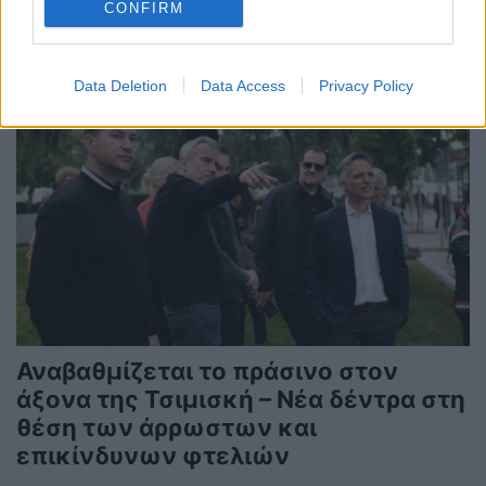
CONFIRM
Data Deletion
Data Access
Privacy Policy
Αναβαθμίζεται το πράσινο στον
άξονα της Τσιμισκή – Νέα δέντρα στη
θέση των άρρωστων και
επικίνδυνων φτελιών