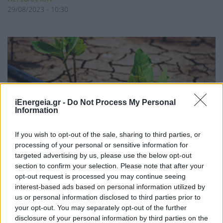
29/08/2023 - 10:30
iEnergeia.gr -
Do Not Process My Personal
Information
ΕΥ-AIESEC: Φοιτητές και
If you wish to opt-out of the sale, sharing to third parties, or
επαγγελματίες ένωσαν τις δυνάμεις
processing of your personal or sensitive information for
τους για ένα πιο πράσινο αύριο
targeted advertising by us, please use the below opt-out
section to confirm your selection. Please note that after your
ΠΕΡΙΒΑΛΛΟΝ
opt-out request is processed you may continue seeing
28/08/2023 - 11:32
interest-based ads based on personal information utilized by
us or personal information disclosed to third parties prior to
your opt-out. You may separately opt-out of the further
disclosure of your personal information by third parties on the