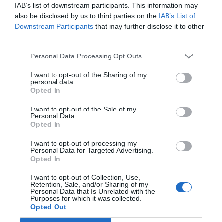
IAB’s list of downstream participants. This information may
also be disclosed by us to third parties on the
IAB’s List of
Downstream Participants
that may further disclose it to other
third parties.
Personal Data Processing Opt Outs
I want to opt-out of the Sharing of my
personal data.
Opted In
I want to opt-out of the Sale of my
Personal Data.
Opted In
I want to opt-out of processing my
Παγκόσμια Ημέρα Περιβάλλοντος
Personal Data for Targeted Advertising.
Opted In
2023: Με πυξίδα τη βιώσιμη
ανάπτυξη η ΔΕΗ επενδύει σε ένα
I want to opt-out of Collection, Use,
Retention, Sale, and/or Sharing of my
πράσινο, καλύτερο μέλλον
Personal Data that Is Unrelated with the
Purposes for which it was collected.
ΗΛΕΚΤΡΙΣΜΟΣ
Opted Out
02/06/2023 - 15:10