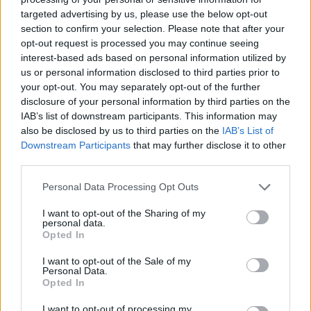
Νέα μελέτη Greenpeace: το 31% των
targeted advertising by us, please use the below opt-out
αγροκτημάτων στην Ελλάδα έχει
section to confirm your selection. Please note that after your
opt-out request is processed you may continue seeing
χαθεί
interest-based ads based on personal information utilized by
us or personal information disclosed to third parties prior to
ΠΕΡΙΒΑΛΛΟΝ
your opt-out. You may separately opt-out of the further
03/10/2024 - 12:56
disclosure of your personal information by third parties on the
IAB’s list of downstream participants. This information may
also be disclosed by us to third parties on the
IAB’s List of
Downstream Participants
that may further disclose it to other
third parties.
Personal Data Processing Opt Outs
I want to opt-out of the Sharing of my
personal data.
Opted In
I want to opt-out of the Sale of my
Personal Data.
Opted In
I want to opt-out of processing my