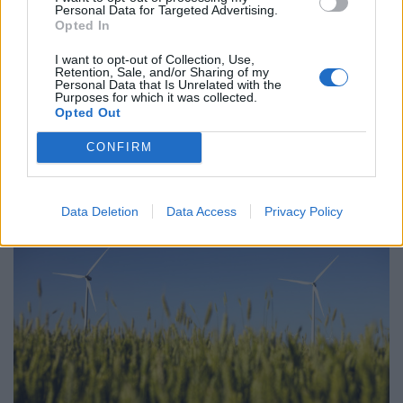
Personal Data for Targeted Advertising.
Opted In
Ο IOBE παρουσίασε Μελέτη για την
I want to opt-out of Collection, Use,
Πράσινη Μετάβαση και τις
Retention, Sale, and/or Sharing of my
Ανανεώσιμες Πηγές Ενέργειας στην
Personal Data that Is Unrelated with the
Purposes for which it was collected.
Ελλάδα
Opted Out
ΑΝΑΝΕΩΣΙΜΕΣ ΠΗΓΕΣ ΕΝΕΡΓΕΙΑΣ
CONFIRM
19/09/2024 - 13:53
Data Deletion
Data Access
Privacy Policy