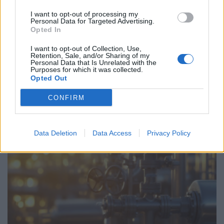
I want to opt-out of processing my
Personal Data for Targeted Advertising.
Opted In
I want to opt-out of Collection, Use,
Retention, Sale, and/or Sharing of my
ΗΛΕΚΤΡΙΣΜΟΣ
Personal Data that Is Unrelated with the
Purposes for which it was collected.
Τιμολόγιο Αναφοράς και Χρεώσεις
Opted Out
Προμήθειας Προμηθευτή Καθολικής
Υπηρεσίας για τον μήνα Αύγουστο 2026
CONFIRM
07/08/2026 - 13:49
Data Deletion
Data Access
Privacy Policy