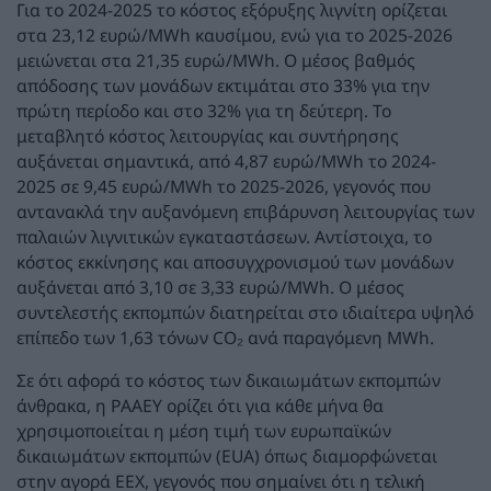
Για το 2024-2025 το κόστος εξόρυξης λιγνίτη ορίζεται
στα 23,12 ευρώ/MWh καυσίμου, ενώ για το 2025-2026
μειώνεται στα 21,35 ευρώ/MWh. Ο μέσος βαθμός
απόδοσης των μονάδων εκτιμάται στο 33% για την
πρώτη περίοδο και στο 32% για τη δεύτερη. Το
μεταβλητό κόστος λειτουργίας και συντήρησης
αυξάνεται σημαντικά, από 4,87 ευρώ/MWh το 2024-
2025 σε 9,45 ευρώ/MWh το 2025-2026, γεγονός που
αντανακλά την αυξανόμενη επιβάρυνση λειτουργίας των
παλαιών λιγνιτικών εγκαταστάσεων. Αντίστοιχα, το
κόστος εκκίνησης και αποσυγχρονισμού των μονάδων
αυξάνεται από 3,10 σε 3,33 ευρώ/MWh. Ο μέσος
συντελεστής εκπομπών διατηρείται στο ιδιαίτερα υψηλό
επίπεδο των 1,63 τόνων CO₂ ανά παραγόμενη MWh.
Σε ότι αφορά το κόστος των δικαιωμάτων εκπομπών
άνθρακα, η ΡΑΑΕΥ ορίζει ότι για κάθε μήνα θα
χρησιμοποιείται η μέση τιμή των ευρωπαϊκών
δικαιωμάτων εκπομπών (EUA) όπως διαμορφώνεται
στην αγορά EEX, γεγονός που σημαίνει ότι η τελική