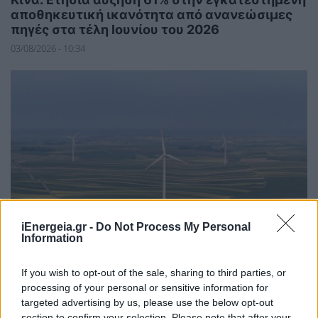
αποθηκευτική ικανότητα από ανανεώσιμες
πηγές στα τέλη Ιουνίου του 2026
03/08/2026 - 10:34
iEnergeia.gr -
Do Not Process My Personal
Information
ΑΝΑΝΕΩΣΙΜΕΣ ΠΗΓΕΣ ΕΝΕΡΓΕΙΑΣ
Όμιλος ΔΕΗ: Επεκτείνεται δυναμικά στην
If you wish to opt-out of the sale, sharing to third parties, or
αγορά της Πολωνίας με χαρτοφυλάκιο ΑΠΕ
processing of your personal or sensitive information for
277,3 MW
targeted advertising by us, please use the below opt-out
03/08/2026 - 08:33
section to confirm your selection. Please note that after your