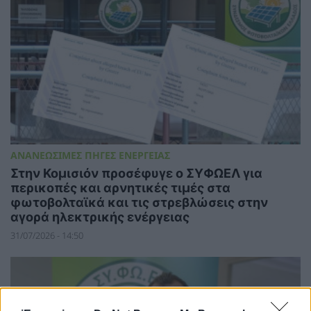
ΑΝΑΝΕΩΣΙΜΕΣ ΠΗΓΕΣ ΕΝΕΡΓΕΙΑΣ
Στην Κομισιόν προσέφυγε ο ΣΥΦΩΕΛ για
περικοπές και αρνητικές τιμές στα
φωτοβολταϊκά και τις στρεβλώσεις στην
αγορά ηλεκτρικής ενέργειας
31/07/2026 - 14:50