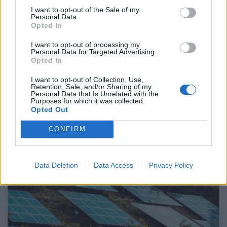
I want to opt-out of the Sale of my
Personal Data.
Opted In
I want to opt-out of processing my
Personal Data for Targeted Advertising.
Opted In
I want to opt-out of Collection, Use,
ΑΝΑΝΕΩΣΙΜΕΣ ΠΗΓΕΣ ΕΝΕΡΓΕΙΑΣ
Retention, Sale, and/or Sharing of my
Personal Data that Is Unrelated with the
Όμιλος ΔΕΗ: Επεκτείνεται στην αγορά της
Purposes for which it was collected.
Ουγγαρίας με νέα έργα ΑΠΕ
Opted Out
24/07/2026 - 10:51
CONFIRM
Data Deletion
Data Access
Privacy Policy