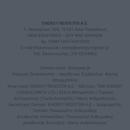
ENERGY REGISTER Α.Ε.
Λ. Μεσογείων 336, 15341 Αγία Παρασκευή
ΑΦΜ 800479805 - ΔΟΥ ΦΑΕ ΑΘΗΝΩΝ
Αρ. ΓΕΜΗ 124714401000
E-mail Επικοινωνίας:
enreg@energyregister.gr
Τηλ. Επικοινωνίας: 210 6534882
Domain name: iEnergeia.gr
Νόμιμος Εκπρόσωπος - Διευθύνων Σύμβουλος: Φώτης
Μπορμπόλης
Ιδιοκτησία: ENERGY REGISTER Α.Ε. - Μέτοχοι: TAM ENERGY
CONSULTANTS LTD / Ελένη Μπορμπόλη / Γιώργος
Δεληγιάννης / Γιώτα Ευαγγελή / Νίκος Ανδριόπουλος
Δικαιούχος Domain: ENERGY REGISTER Α.Ε. - Διαχειριστής
Domain: Παναγιώτης Ευθυμιάδης
Διευθυντής Ιστοσελίδας: Παναγιώτης Ευθυμιάδης
Διευθυντής Σύνταξης: Νίκος Ανδριόπουλος