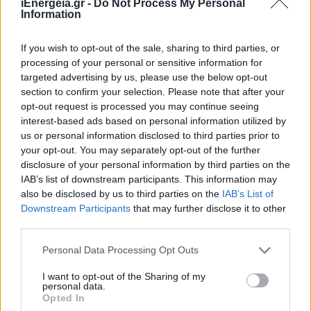
iEnergeia.gr -
Do Not Process My Personal
Information
If you wish to opt-out of the sale, sharing to third parties, or
processing of your personal or sensitive information for
targeted advertising by us, please use the below opt-out
section to confirm your selection. Please note that after your
opt-out request is processed you may continue seeing
interest-based ads based on personal information utilized by
us or personal information disclosed to third parties prior to
ΑΝΑΝΕΩΣΙΜΕΣ ΠΗΓΕΣ ΕΝΕΡΓΕΙΑΣ
your opt-out. You may separately opt-out of the further
disclosure of your personal information by third parties on the
Γιώργος Τσιαντούλης (ΣΥΦΩΕΛ):
IAB’s list of downstream participants. This information may
Χρειαζόμαστε αποζημιώσεις και όχι
also be disclosed by us to third parties on the
IAB’s List of
προσωρινές λύσεις-Σε κίνδυνο χιλιάδες
Downstream Participants
that may further disclose it to other
μικρά φωτοβολταϊκά
third parties.
24/07/2026 - 14:44
Personal Data Processing Opt Outs
I want to opt-out of the Sharing of my
personal data.
Opted In