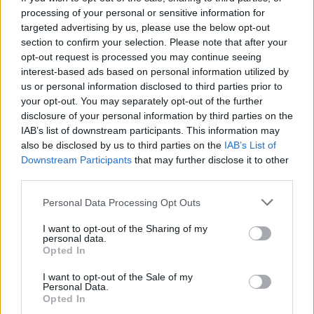
processing of your personal or sensitive information for
targeted advertising by us, please use the below opt-out
section to confirm your selection. Please note that after your
opt-out request is processed you may continue seeing
interest-based ads based on personal information utilized by
us or personal information disclosed to third parties prior to
ΧΡΗΣΤΙΚΑ
your opt-out. You may separately opt-out of the further
Γιατί η επιμονή στους 18°C μπορεί να βλάψει
disclosure of your personal information by third parties on the
το κλιματιστικό σας αυτό το καλοκαίρι
IAB’s list of downstream participants. This information may
also be disclosed by us to third parties on the
IAB’s List of
07/08/2026 - 06:46
Downstream Participants
that may further disclose it to other
third parties.
Personal Data Processing Opt Outs
I want to opt-out of the Sharing of my
personal data.
Opted In
I want to opt-out of the Sale of my
Personal Data.
Opted In