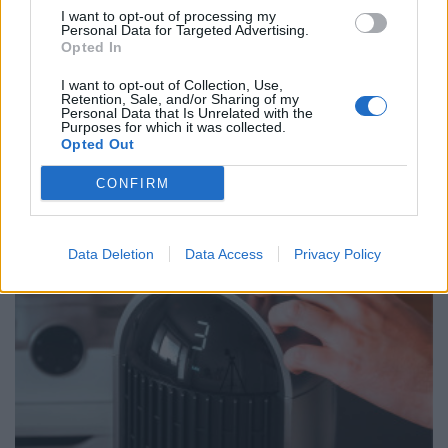
I want to opt-out of processing my
Personal Data for Targeted Advertising.
Opted In
ΧΡΗΣΤΙΚΑ
I want to opt-out of Collection, Use,
Γιατί οι 26°C στο κλιματιστικό δεν αποτελούν
Retention, Sale, and/or Sharing of my
την ιδανική ρύθμιση για όλους
Personal Data that Is Unrelated with the
Purposes for which it was collected.
04/08/2026 - 07:01
Opted Out
CONFIRM
Data Deletion
Data Access
Privacy Policy