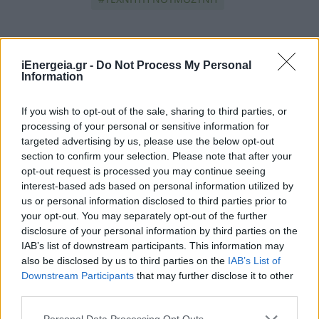
iEnergeia.gr -
Do Not Process My Personal
Information
If you wish to opt-out of the sale, sharing to third parties, or
processing of your personal or sensitive information for
ΠΕΡΙΣΣΟΤΕΡΑ ΣΤΗΝ ΙΔΙΑ
targeted advertising by us, please use the below opt-out
section to confirm your selection. Please note that after your
ΚΑΤΗΓΟΡΙΑ
opt-out request is processed you may continue seeing
interest-based ads based on personal information utilized by
us or personal information disclosed to third parties prior to
Η Volton χορηγός του Kids Fun
your opt-out. You may separately opt-out of the further
Festival 2026 για δεύτερη συνεχόμενη
disclosure of your personal information by third parties on the
χρονιά
IAB’s list of downstream participants. This information may
02 Ιουνίου 2026
also be disclosed by us to third parties on the
IAB’s List of
Downstream Participants
that may further disclose it to other
third parties.
Η ρύθμιση του πλυντηρίου πιάτων
που μειώνει τον λογαριασμό
Personal Data Processing Opt Outs