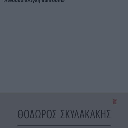
Αίθουσα «Αίγλη Ballroom»