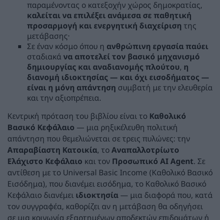
παραμένοντας ο κατεξοχήν χώρος δημοκρατίας,
καλείται να επιλέξει ανάμεσα σε παθητική
προσαρμογή και ενεργητική διαχείριση
της
μετάβασης·
Σε έναν κόσμο όπου η
ανθρώπινη εργασία παύει
σταδιακά
να αποτελεί τον βασικό μηχανισμό
δημιουργίας και αναδιανομής πλούτου
,
η
διανομή ιδιοκτησίας — και όχι εισοδήματος —
είναι η μόνη απάντηση
συμβατή με την ελευθερία
και την αξιοπρέπεια.
Κεντρική πρόταση του βιβλίου είναι το
Καθολικό
Βασικό Κεφάλαιο
— μια ρηξικέλευθη πολιτική
απάντηση που θεμελιώνεται σε τρεις πυλώνες: την
Απαραβίαστη Κατοικία
, το
Αναπαλλοτρίωτο
Ελάχιστο Κεφάλαιο
και τον
Προσωπικό
AI
Agent
. Σε
αντίθεση με το Universal Basic Income (Καθολικό Βασικό
Εισόδημα), που διανέμει εισόδημα, το Καθολικό Βασικό
Κεφάλαιο διανέμει
ιδιοκτησία
— μια διαφορά που, κατά
τον συγγραφέα, καθορίζει αν η μετάβαση θα οδηγήσει
σε μια κοινωνία εξαρτημένων αποδεκτών επιδομάτων ή