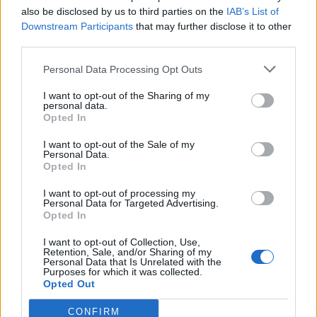
29/05/2026 - 08:13
also be disclosed by us to third parties on the
IAB’s List of
Downstream Participants
that may further disclose it to other
third parties.
Personal Data Processing Opt Outs
I want to opt-out of the Sharing of my
personal data.
Opted In
I want to opt-out of the Sale of my
Personal Data.
Opted In
I want to opt-out of processing my
Personal Data for Targeted Advertising.
Opted In
I want to opt-out of Collection, Use,
Retention, Sale, and/or Sharing of my
ΕΒΕΑ & Συμβούλιο
Personal Data that Is Unrelated with the
Purposes for which it was collected.
Ανταγωνιστικότητας: παρουσίαση
Opted Out
μελέτης και οδηγού για την
ενσωμάτωση της Τεχνητής
CONFIRM