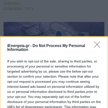
ΧΡΗΣΤΙΚΑ
02/06/2026 - 15:13
iEnergeia.gr -
Do Not Process My Personal
Information
If you wish to opt-out of the sale, sharing to third parties, or
processing of your personal or sensitive information for
targeted advertising by us, please use the below opt-out
section to confirm your selection. Please note that after your
opt-out request is processed you may continue seeing
Γιάννης Τριήρης: Η Τεχνητή
interest-based ads based on personal information utilized by
Νοημοσύνη θα κάνει το κράτος
us or personal information disclosed to third parties prior to
καλύτερο ή απλώς πιο ψηφιακό;
your opt-out. You may separately opt-out of the further
disclosure of your personal information by third parties on the
ΑΡΘΡΑ - ΑΝΑΛΥΣΕΙΣ
IAB’s list of downstream participants. This information may