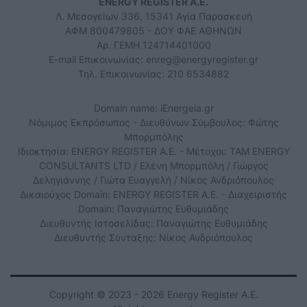
ENERGY REGISTER Α.Ε.
Λ. Μεσογείων 336, 15341 Αγία Παρασκευή
ΑΦΜ 800479805 - ΔΟΥ ΦΑΕ ΑΘΗΝΩΝ
Αρ. ΓΕΜΗ 124714401000
E-mail Επικοινωνίας:
enreg@energyregister.gr
Τηλ. Επικοινωνίας: 210 6534882
Domain name: iEnergeia.gr
Νόμιμος Εκπρόσωπος - Διευθύνων Σύμβουλος: Φώτης
Μπορμπόλης
Ιδιοκτησία: ENERGY REGISTER Α.Ε. - Μέτοχοι: TAM ENERGY
CONSULTANTS LTD / Ελένη Μπορμπόλη / Γιώργος
Δεληγιάννης / Γιώτα Ευαγγελή / Νίκος Ανδριόπουλος
Δικαιούχος Domain: ENERGY REGISTER Α.Ε. - Διαχειριστής
Domain: Παναγιώτης Ευθυμιάδης
Διευθυντής Ιστοσελίδας: Παναγιώτης Ευθυμιάδης
Διευθυντής Σύνταξης: Νίκος Ανδριόπουλος
Copyright © 2023 - 2026 Energy Register Α.Ε.