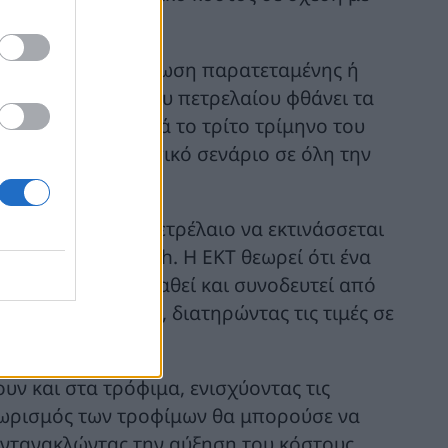
ρια για την περίπτωση παρατεταμένης ή
ενάριο, η τιμή του πετρελαίου φθάνει τα
ευρώ ανά MWh κατά το τρίτο τρίμηνο του
ότερα από το βασικό σενάριο σε όλη την
τονότερες, με το πετρέλαιο να εκτινάσσεται
α 98 ευρώ ανά MWh. Η ΕΚΤ θεωρεί ότι ένα
σύγκρουση παραταθεί και συνοδευτεί από
αφοράς ενέργειας, διατηρώντας τις τιμές σε
υν και στα τρόφιμα, ενισχύοντας τις
ηθωρισμός των τροφίμων θα μπορούσε να
αντανακλώντας την αύξηση του κόστους