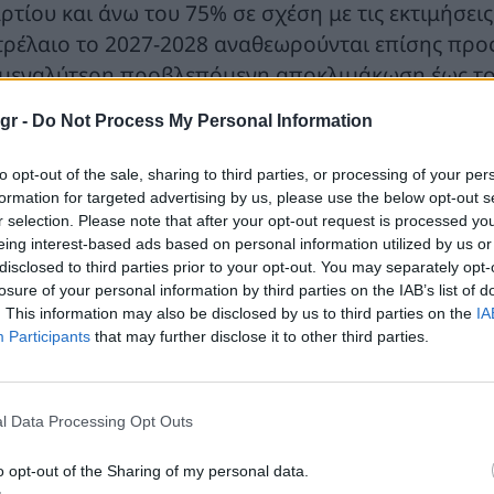
ρτίου και άνω του 75% σε σχέση με τις εκτιμήσει
τρέλαιο το 2027-2028 αναθεωρούνται επίσης προς
 μεγαλύτερη προβλεπόμενη αποκλιμάκωση έως το 
ς το τέλος του 2028 έναντι -22% στις προβλέψεις 
gr -
Do Not Process My Personal Information
τίθετα, οι παραδοχές για τις τιμές του φυσικού
to opt-out of the sale, sharing to third parties, or processing of your per
α το 2026, καθώς η ΕΚΤ εκτιμά μέση τιμή 45,6 ευ
formation for targeted advertising by us, please use the below opt-out s
υ Μαρτίου. Ωστόσο, για τα επόμενα χρόνια οι εκτ
r selection. Please note that after your opt-out request is processed y
eing interest-based ads based on personal information utilized by us or
 διαμορφώνεται στα 37,5 ευρώ ανά MWh το 2027 κα
disclosed to third parties prior to your opt-out. You may separately opt-
άπεζα θεωρεί ότι οι διαταραχές στην προσφορά φ
losure of your personal information by third parties on the IAB’s list of
ίμονες από ό,τι εκτιμούσε προηγουμένως.
. This information may also be disclosed by us to third parties on the
IA
Participants
that may further disclose it to other third parties.
 τιμές της ηλεκτρικής ενέργειας αναθεωρήθηκαν ε
θμό. Η ΕΚΤ εκτιμά ότι η μέση χονδρεμπορική τιμ
26, έναντι 87,4 ευρώ στις προβλέψεις του Μαρτίου
l Data Processing Opt Outs
ά MWh και για το 2028 68,1 ευρώ ανά MWh. Παρ
o opt-out of the Sharing of my personal data.
όμενα χρόνια, οι νέες παραδοχές υποδηλώνουν υ