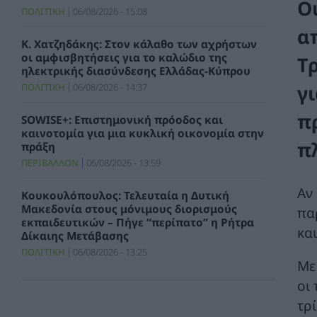
Ο
ΠΟΛΙΤΙΚΗ
06/08/2026 - 15:08
α
Κ. Χατζηδάκης: Στον κάλαθο των αχρήστων
οι αμφισβητήσεις για το καλώδιο της
Τ
ηλεκτρικής διασύνδεσης Ελλάδας-Κύπρου
γι
ΠΟΛΙΤΙΚΗ
06/08/2026 - 14:37
π
SOWISE+: Επιστημονική πρόοδος και
καινοτομία για μια κυκλική οικονομία στην
π
πράξη
ΠΕΡΙΒΑΛΛΟΝ
06/08/2026 - 13:59
Αν
Κουκουλόπουλος: Τελευταία η Δυτική
Μακεδονία στους μόνιμους διορισμούς
πα
εκπαιδευτικών – Πήγε “περίπατο” η Ρήτρα
και
Δίκαιης Μετάβασης
ΠΟΛΙΤΙΚΗ
06/08/2026 - 13:25
Με
οι
Σταύρος Παπασταύρου: Η συμφωνία
δημιουργεί νέα και ισχυρή δυναμική για την
τρ
υλοποίηση του GSI