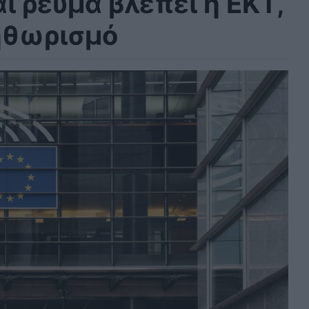
ι ρεύμα βλέπει η ΕΚΤ,
ληθωρισμό