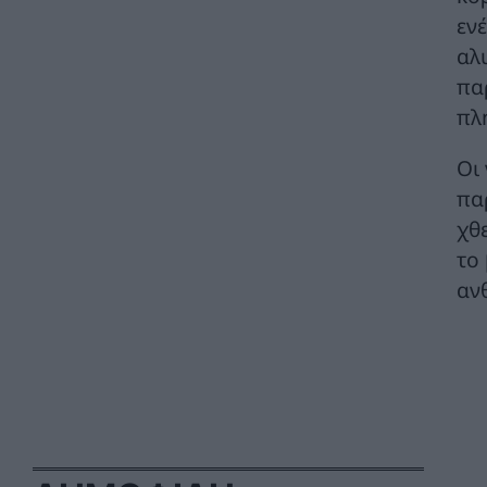
ενέ
Ηλεκτρική διασύνδεση Ελλάδας – Κύπρου:
αλ
Υπογράφηκε η συμφωνία με τη γαλλική
παρ
Meridiam
ΗΛΕΚΤΡΙΣΜΟΣ
06/08/2026 - 08:04
πλ
Γιάννης Τριήρης: Ο εξωδικαστικός δεν είναι
Οι
πανάκεια – Το ιδιωτικό χρέος δεν
πα
αντιμετωπίζεται με κυβερνητικούς
πανηγυρισμούς
χθ
ΑΡΘΡΑ - ΑΝΑΛΥΣΕΙΣ
06/08/2026 - 07:59
το
αν
GreenTank: Το ανθρακικό αποτύπωμα της
ηλεκτροπαραγωγής – Ιούνιος 2026
ΗΛΕΚΤΡΙΣΜΟΣ
05/08/2026 - 15:42
Διυπουργική σύσκεψη: Οι άμεσες ενέργειες
για τη στήριξη των πληγέντων στις
πυρόπληκες περιοχές της Δυτικής Αττικής
ΠΟΛΙΤΙΚΗ
05/08/2026 - 15:32