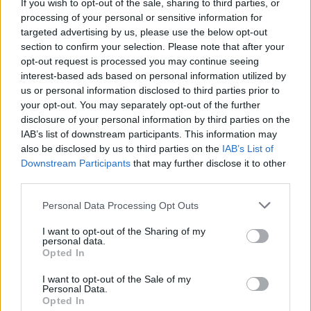
If you wish to opt-out of the sale, sharing to third parties, or
processing of your personal or sensitive information for
targeted advertising by us, please use the below opt-out
section to confirm your selection. Please note that after your
ΧΡΗΣΤΙΚΑ
opt-out request is processed you may continue seeing
Motor Oil: Στους ελληνικούς δρόμους τα
interest-based ads based on personal information utilized by
πρώτα δύο αυτοκίνητα υδρογόνου που
us or personal information disclosed to third parties prior to
ταξινομούνται στη χώρα
your opt-out. You may separately opt-out of the further
31/07/2026 - 11:11
disclosure of your personal information by third parties on the
IAB’s list of downstream participants. This information may
also be disclosed by us to third parties on the
IAB’s List of
Downstream Participants
that may further disclose it to other
third parties.
Personal Data Processing Opt Outs
I want to opt-out of the Sharing of my
personal data.
Opted In
I want to opt-out of the Sale of my
Personal Data.
Opted In