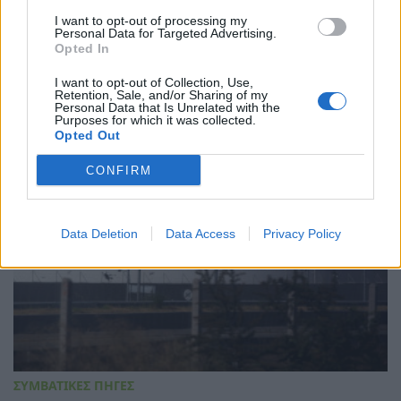
I want to opt-out of processing my
ΣΥΜΒΑΤΙΚΕΣ ΠΗΓΕΣ
Personal Data for Targeted Advertising.
Opted In
Gastrade προς ΔΕΣΦΑ: Ζητά μεγαλύτερη
δυναμικότητα για το FSRU Αλεξανδρούπολης
I want to opt-out of Collection, Use,
29/07/2026 - 08:33
Retention, Sale, and/or Sharing of my
Personal Data that Is Unrelated with the
Purposes for which it was collected.
Opted Out
CONFIRM
Data Deletion
Data Access
Privacy Policy
ΣΥΜΒΑΤΙΚΕΣ ΠΗΓΕΣ