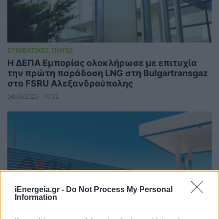
ΣΥΜΒΑΤΙΚΕΣ ΠΗΓΕΣ
Η ΔΕΠΑ Εμπορίας ολοκλήρωσε με επιτυχία
την πρώτη παράδοση LNG στη Bulgartransgaz
στο FSRU Αλεξανδρούπολης
04/08/2026 - 10:32
iEnergeia.gr -
Do Not Process My Personal
Information