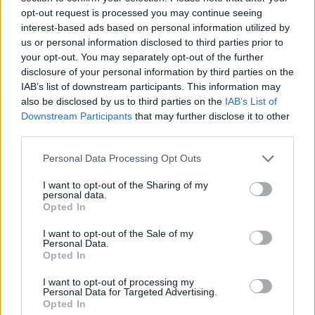
opt-out request is processed you may continue seeing
interest-based ads based on personal information utilized by
ΧΡΗΣΤΙΚΑ
us or personal information disclosed to third parties prior to
energyoutloud.gr: Ο απόλυτος ψηφιακός
your opt-out. You may separately opt-out of the further
προορισμός για μουσική, πολιτισμό και
disclosure of your personal information by third parties on the
αθλητισμό με την ενέργεια της ΔΕΗ
IAB’s list of downstream participants. This information may
also be disclosed by us to third parties on the
IAB’s List of
08/07/2026 - 10:40
Downstream Participants
that may further disclose it to other
third parties.
Personal Data Processing Opt Outs
I want to opt-out of the Sharing of my
personal data.
Opted In
I want to opt-out of the Sale of my
Personal Data.
Opted In
I want to opt-out of processing my
Personal Data for Targeted Advertising.
Opted In