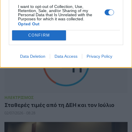
ΧΡΗΣΤΙΚΑ
I want to opt-out of Collection, Use,
ΣΠΑΡΚΑΤΟΣ: Κάλεσμα στο συλλαλητήριο της
Retention, Sale, and/or Sharing of my
Personal Data that Is Unrelated with the
9ης Ιουλίου 2026 στην Κοζάνη
Purposes for which it was collected.
Opted Out
02/07/2026 - 11:57
CONFIRM
Data Deletion
Data Access
Privacy Policy
ΗΛΕΚΤΡΙΣΜΟΣ
Σταθερές τιμές από τη ΔΕΗ και τον Ιούλιο
02/07/2026 - 08:28