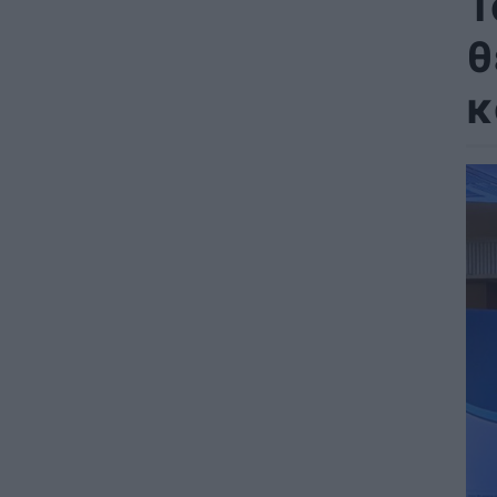
Τ
θ
κ