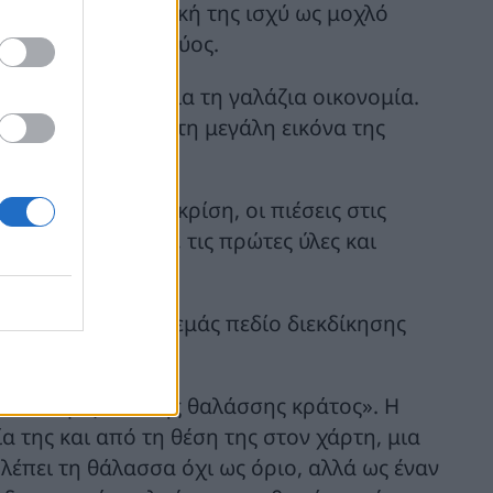
οιήσει τη ναυτιλιακή της ισχύ ως μοχλό
υ και εθνικής ισχύος.
 στρατηγική μας για τη γαλάζια οικονομία.
νει πολύ εύστοχα τη μεγάλη εικόνα της
ς, η ενεργειακή κρίση, οι πιέσεις στις
α την τεχνολογία, τις πρώτες ύλες και
ιών.
σσα αποτελεί για εμάς πεδίο διεκδίκησης
 ανάπτυξης.
όνια, «μέγα το της θαλάσσης κράτος». Η
α της και από τη θέση της στον χάρτη, μια
λέπει τη θάλασσα όχι ως όριο, αλλά ως έναν