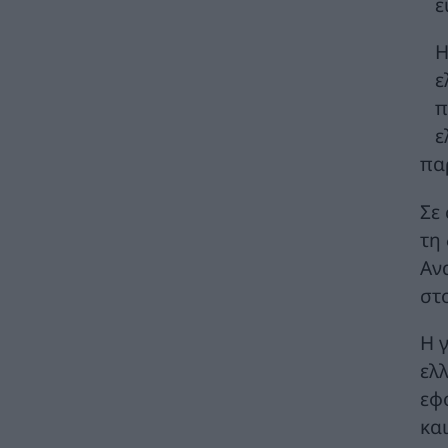
ε
γίνονται πιο πράσινες και πιο δροσερές
ΠΕΡΙΒΑΛΛΟΝ
05/08/2026 - 14:33
Η
Οι Χούθι της Υεμένης ανακοίνωσαν ότι
ε
επιτέθηκαν σε σαουδαραβικό
π
πετρελαιοφόρο στην Ερυθρά Θάλασσα
ε
ΚΟΣΜΟΣ
05/08/2026 - 13:33
πα
Ντ.Τραμπ: Είτε το στενό του Ορμούζ «θα
ανοίξει πολύ σύντομα» ή το Ιράν θα υποστεί
Σε
«πολύ δυνατά» πλήγματα
τη
ΚΟΣΜΟΣ
05/08/2026 - 13:31
Αν
Όμιλος ΑΒΑΞ: Ανάληψη έργου κατασκευής
στ
σταθμού παραγωγής ηλεκτρικής ενέργειας
800 ΜW στη Λάρισα
Η 
ΚΑΤΑΣΚΕΥΕΣ
05/08/2026 - 12:26
ελ
Η Νέα διπλή κορυφαία διάκριση για τη
εφ
Schneider Electric στα Cloud Computing
κα
Awards 2026