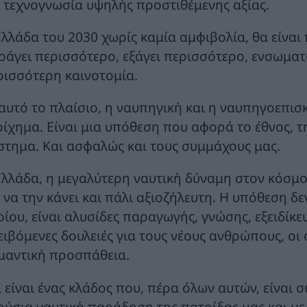
ι τεχνογνωσία υψηλής προστιθέμενης αξίας.
Ελλάδα του 2030 χωρίς καμία αμφιβολία, θα είναι 
ράγει περισσότερο, εξάγει περισσότερο, ενσωματ
ρισσότερη καινοτομία.
 αυτό το πλαίσιο, η ναυπηγική και η ναυπηγοεπισ
οίχημα. Είναι μια υπόθεση που αφορά το έθνος, τ
στημα. Και ασφαλώς και τους συμμάχους μας.
Ελλάδα, η μεγαλύτερη ναυτική δύναμη στον κόσμο,
ι να την κάνει και πάλι αξιοζήλευτη. Η υπόθεση δ
οίου, είναι αλυσίδες παραγωγής, γνώσης, εξειδίκ
ειβόμενες δουλειές για τους νέους ανθρώπους, οι
μαντική προσπάθεια.
ι είναι ένας κλάδος που, πέρα όλων αυτών, είναι 
ούσια ναυτική παράδοση της πατρίδας μας και με