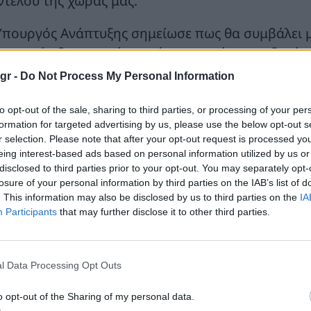
ντέλου της χώρας μας.
Υπουργός Ανάπτυξης σημείωσε πως θα συμβάλει μ
υπηγικής βιομηχανίας πρέπει να ενώσει τις δυνάμε
χυρή ένωση, η οποία θα δώσει νέα πνοή και νέα 
gr -
Do Not Process My Personal Information
ως είπε χαρακτηριστικά.
to opt-out of the sale, sharing to third parties, or processing of your per
ράλληλα υπογράμμισε ότι το επόμενο διάστημα θα
formation for targeted advertising by us, please use the below opt-out s
r selection. Please note that after your opt-out request is processed y
υνα και την αμυντική βιομηχανία στον Αναπτυξια
eing interest-based ads based on personal information utilized by us or
disclosed to third parties prior to your opt-out. You may separately opt-
αλυτικά η ομιλία του Υπουργού Ανάπτυξης
Τάκη Θεο
losure of your personal information by third parties on the IAB’s list of
. This information may also be disclosed by us to third parties on the
IA
υρίες και κύριοι…
Participants
that may further disclose it to other third parties.
ίρομαι ιδιαίτερα που βρίσκομαι σήμερα στο Blue 
τει στο επίκεντρο ένα ζήτημα με βαθιά εθνική, οι
l Data Processing Opt Outs
λω, καταρχάς να σας μεταφέρω τον θερμό χαιρε
τσοτάκη, τον οποίο έχω την τιμή να εκπροσωπώ 
o opt-out of the Sharing of my personal data.