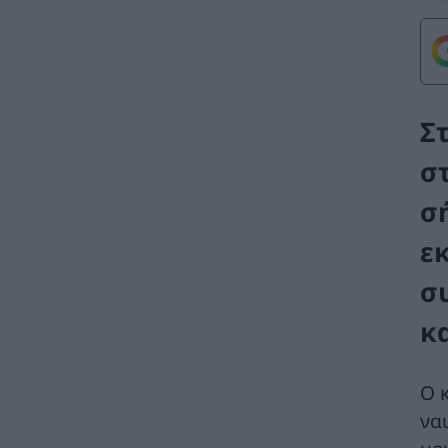
Σ
σ
σ
ε
σ
κ
Ο 
να