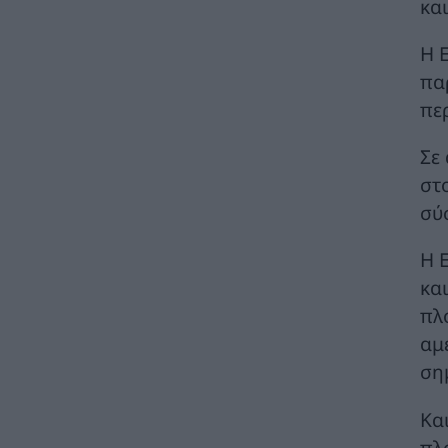
κα
ΝΕΕΣ ΤΕΧΝΟΛΟΓΙΕΣ
05/08/2026 - 11:56
Η 
FARIA Renewables: Ηλεκτροδότησε το
αιολικό πάρκο Faria Αίολος Λάρυμνα
πα
ΑΝΑΝΕΩΣΙΜΕΣ ΠΗΓΕΣ ΕΝΕΡΓΕΙΑΣ
05/08/2026 - 11:15
πε
Κάγια Κάλλας σε Γ. Μανιάτη για «Γαλάζια
Σε
Πατρίδα»: Η ΕΕ αναμένει από την Τουρκία να
σέβεται τα κυριαρχικά δικαιώματα των
στ
κρατών μελών
σύ
ΠΟΛΙΤΙΚΗ
05/08/2026 - 10:49
Η 
Cenergy Holdings: Οικονομικά
κα
αποτελέσματα πρώτου εξαμήνου 2026
ΧΡΗΣΤΙΚΑ
05/08/2026 - 10:06
πλ
αμ
Προχωρά η επένδυση της Λάρισα
ση
Θερμοηλεκτρική: Στην AVAX η κατασκευή
της νέας μονάδας ηλεκτροπαραγωγής
Κα
ΑΝΑΝΕΩΣΙΜΕΣ ΠΗΓΕΣ ΕΝΕΡΓΕΙΑΣ
05/08/2026 - 09:53
πλ