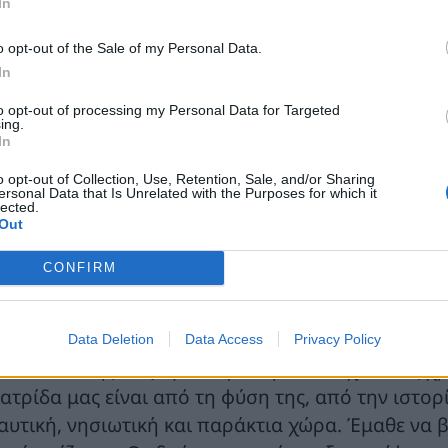
In
ποίθηση ότι η Ελλάδα μπορεί και πρέπει να αξιοπ
ραγωγικής ανασυγκρότησης, τεχνολογικής προόδο
o opt-out of the Sale of my Personal Data.
In
δική μας δύναμη ασφάλειας είναι πρώτα απ’ όλα η
to opt-out of processing my Personal Data for Targeted
ι πιστεύω ότι η θεματική του Συνεδρίου, αποτυπώ
ing.
οχής μας.
In
o opt-out of Collection, Use, Retention, Sale, and/or Sharing
με σε έναν κόσμο όπου οι γεωπολιτικές αναταράξει
ersonal Data that Is Unrelated with the Purposes for which it
lected.
διαστικές αλυσίδες και ο διεθνής ανταγωνισμός γι
Out
οδομές αλλάζουν ισορροπίες και σταθερές δεκαετ
CONFIRM
ε έναν τέτοιο κόσμο γεμάτο αβεβαιότητες, η θάλα
σφάλειας, ελευθερίας, της ισχυρής και δυναμικής
Data Deletion
Data Access
Privacy Policy
 Θουκυδίδης έλεγε με σοφία πριν από χιλιάδες χρ
ατρίδα μας είναι από τη φύση της, από την ιστορί
αυτική, νησιωτική και παράκτια χώρα. Έμαθε να β