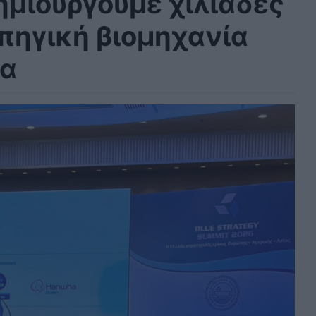
μιουργούμε χιλιάδες
υπηγική βιομηχανία
ία