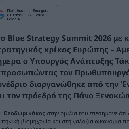
Πρόσθεσε το
iEnergeia
στα αγαπημένα σου στη
Google
το Blue Strategy Summit 2026 με 
τρατηγικός κρίκος Ευρώπης – Αμε
ήμερα ο Υπουργός Ανάπτυξης
Τά
κπροσωπώντας τον Πρωθυπουργ
υνέδριο διοργανώθηκε από την 
αι τον πρόεδρό της Πάνο Ξενοκώσ
κ.
Θεοδωρικάκος
στην ομιλία του επεσήμανε ότι 
υπηγική βιομηχανία και στη γαλάζια οικονομία π