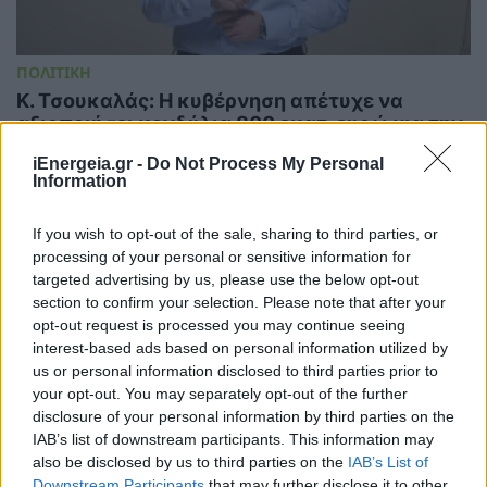
ΠΟΛΙΤΙΚΗ
Κ. Τσουκαλάς: Η κυβέρνηση απέτυχε να
αξιοποιήσει κονδύλια 800 εκατ. ευρώ για την
ενεργειακή ανθεκτικότητα
iEnergeia.gr -
Do Not Process My Personal
07/08/2026 - 14:57
Information
If you wish to opt-out of the sale, sharing to third parties, or
processing of your personal or sensitive information for
targeted advertising by us, please use the below opt-out
section to confirm your selection. Please note that after your
opt-out request is processed you may continue seeing
interest-based ads based on personal information utilized by
us or personal information disclosed to third parties prior to
your opt-out. You may separately opt-out of the further
disclosure of your personal information by third parties on the
IAB’s list of downstream participants. This information may
also be disclosed by us to third parties on the
IAB’s List of
ΠΟΛΙΤΙΚΗ
Downstream Participants
that may further disclose it to other