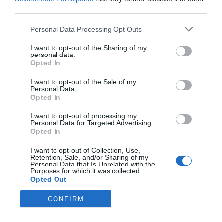
Φρ. Παρασύρης: Βαφτίζουν «επιτυχία» τη
third parties.
μεταφορά του λογαριασμού της Ρήτρας
Διαφυγής στους πολίτες
Personal Data Processing Opt Outs
07/08/2026 - 12:13
I want to opt-out of the Sharing of my
personal data.
Opted In
I want to opt-out of the Sale of my
Personal Data.
Opted In
I want to opt-out of processing my
Personal Data for Targeted Advertising.
Opted In
I want to opt-out of Collection, Use,
Retention, Sale, and/or Sharing of my
Personal Data that Is Unrelated with the
Purposes for which it was collected.
Opted Out
CONFIRM
ΠΟΛΙΤΙΚΗ
Κουκουλόπουλος: Τελευταία η Δυτική