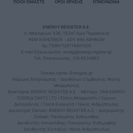
ΠΟΙΟΙ ΕΙΜΑΣΤΕ
ΟΡΟΙ ΧΡΗΣΗΣ
ΕΠΙΚΟΙΝΩΝΙΑ
ENERGY REGISTER Α.Ε.
Λ. Μεσογείων 336, 15341 Αγία Παρασκευή
ΑΦΜ 800479805 - ΔΟΥ ΦΑΕ ΑΘΗΝΩΝ
Αρ. ΓΕΜΗ 124714401000
E-mail Επικοινωνίας:
enreg@energyregister.gr
Τηλ. Επικοινωνίας: 210 6534882
Domain name: iEnergeia.gr
Νόμιμος Εκπρόσωπος - Διευθύνων Σύμβουλος: Φώτης
Μπορμπόλης
Ιδιοκτησία: ENERGY REGISTER Α.Ε. - Μέτοχοι: TAM ENERGY
CONSULTANTS LTD / Ελένη Μπορμπόλη / Γιώργος
Δεληγιάννης / Γιώτα Ευαγγελή / Νίκος Ανδριόπουλος
Δικαιούχος Domain: ENERGY REGISTER Α.Ε. - Διαχειριστής
Domain: Παναγιώτης Ευθυμιάδης
Διευθυντής Ιστοσελίδας: Παναγιώτης Ευθυμιάδης
Διευθυντής Σύνταξης: Νίκος Ανδριόπουλος