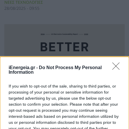
ΝΕΕΣ ΤΕΧΝΟΛΟΓΙΕΣ
28/08/2025 - 09:55
iEnergeia.gr -
Do Not Process My Personal
Information
If you wish to opt-out of the sale, sharing to third parties, or
processing of your personal or sensitive information for
targeted advertising by us, please use the below opt-out
section to confirm your selection. Please note that after your
Η τελευταία Έκθεση Βιωσιμότητας
opt-out request is processed you may continue seeing
interest-based ads based on personal information utilized by
της LG υπογραμμίζει την πρόοδο
us or personal information disclosed to third parties prior to
προς την επίτευξη των
your opt-out. You may separately opt-out of the further