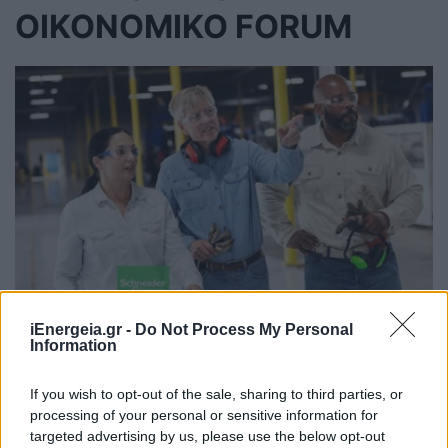
ΟΙΚΟΝΟΜΙΚΟ FORUM
Η Schneider Electric αναγνωρίζεται
iEnergeia.gr -
Do Not Process My Personal
ως «Φάρος για το Μέλλον της
Information
Ένταξης» από το Παγκόσμιο
If you wish to opt-out of the sale, sharing to third parties, or
Οικονομικό Φόρουμ
processing of your personal or sensitive information for
ΝΕΕΣ ΤΕΧΝΟΛΟΓΙΕΣ
targeted advertising by us, please use the below opt-out