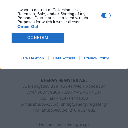
I want to opt-out of Collection, Use,
Retention, Sale, and/or Sharing of my
Personal Data that Is Unrelated with the
Purposes for which it was collected.
Opted Out
iEnergeia.gr
CONFIRM
ΠΟΙΟΙ ΕΙΜΑΣΤΕ
ΟΡΟΙ ΧΡΗΣΗΣ
ΕΠΙΚΟΙΝΩΝΙΑ
Data Deletion
Data Access
Privacy Policy
ENERGY REGISTER Α.Ε.
Λ. Μεσογείων 336, 15341 Αγία Παρασκευή
ΑΦΜ 800479805 - ΔΟΥ ΦΑΕ ΑΘΗΝΩΝ
Αρ. ΓΕΜΗ 124714401000
E-mail Επικοινωνίας:
enreg@energyregister.gr
Τηλ. Επικοινωνίας: 210 6534882
Domain name: iEnergeia.gr