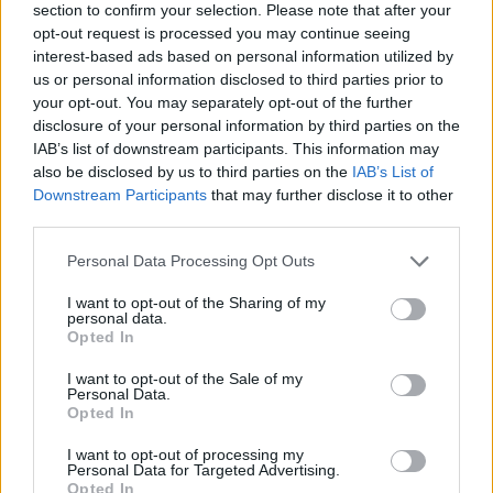
11/06/2026 - 12:02
section to confirm your selection. Please note that after your
opt-out request is processed you may continue seeing
interest-based ads based on personal information utilized by
us or personal information disclosed to third parties prior to
your opt-out. You may separately opt-out of the further
disclosure of your personal information by third parties on the
IAB’s list of downstream participants. This information may
also be disclosed by us to third parties on the
IAB’s List of
Downstream Participants
that may further disclose it to other
third parties.
Personal Data Processing Opt Outs
I want to opt-out of the Sharing of my
Συνεργασία της Schneider Electric με
personal data.
Opted In
το Παγκόσμιο Οικονομικό Φόρουμ
για την προώθηση open-source
I want to opt-out of the Sale of my
Personal Data.
βιομηχανικού προτύπου
Opted In
ΝΕΕΣ ΤΕΧΝΟΛΟΓΙΕΣ
I want to opt-out of processing my
14/05/2026 - 10:49
Personal Data for Targeted Advertising.
Opted In