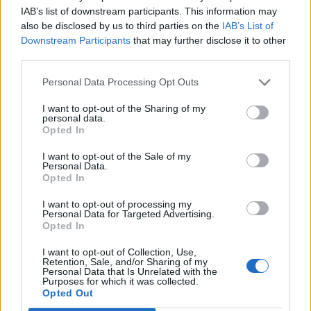
Συμβούλιο υπουργών Ενέργειας:
IAB’s list of downstream participants. This information may
Κρίσιμη για εξηλεκτρισμό και
also be disclosed by us to third parties on the
IAB’s List of
ευρωπαϊκή βιομηχανία η σημερινή
Downstream Participants
that may further disclose it to other
third parties.
συνεδρίαση
Personal Data Processing Opt Outs
ΗΛΕΚΤΡΙΣΜΟΣ
20/10/2025 - 08:06
I want to opt-out of the Sharing of my
personal data.
Opted In
I want to opt-out of the Sale of my
Personal Data.
Opted In
I want to opt-out of processing my
Personal Data for Targeted Advertising.
Opted In
I want to opt-out of Collection, Use,
Retention, Sale, and/or Sharing of my
Personal Data that Is Unrelated with the
Purposes for which it was collected.
Opted Out