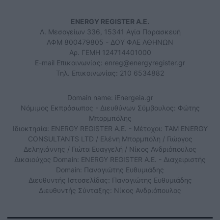
ENERGY REGISTER Α.Ε.
Λ. Μεσογείων 336, 15341 Αγία Παρασκευή
ΑΦΜ 800479805 - ΔΟΥ ΦΑΕ ΑΘΗΝΩΝ
Αρ. ΓΕΜΗ 124714401000
E-mail Επικοινωνίας:
enreg@energyregister.gr
Τηλ. Επικοινωνίας: 210 6534882
Domain name: iEnergeia.gr
Νόμιμος Εκπρόσωπος - Διευθύνων Σύμβουλος: Φώτης
Μπορμπόλης
Ιδιοκτησία: ENERGY REGISTER Α.Ε. - Μέτοχοι: TAM ENERGY
CONSULTANTS LTD / Ελένη Μπορμπόλη / Γιώργος
Δεληγιάννης / Γιώτα Ευαγγελή / Νίκος Ανδριόπουλος
Δικαιούχος Domain: ENERGY REGISTER Α.Ε. - Διαχειριστής
Domain: Παναγιώτης Ευθυμιάδης
Διευθυντής Ιστοσελίδας: Παναγιώτης Ευθυμιάδης
Διευθυντής Σύνταξης: Νίκος Ανδριόπουλος