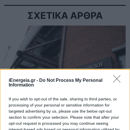
ΣΧΕΤΙΚΑ ΑΡΘΡΑ
iEnergeia.gr -
Do Not Process My Personal
Information
If you wish to opt-out of the sale, sharing to third parties, or
processing of your personal or sensitive information for
ΧΡΗΣΤΙΚΑ
targeted advertising by us, please use the below opt-out
section to confirm your selection. Please note that after your
ΕΛΣΤΑΤ: Ετήσια αύξηση 8,8% παρουσίασε ο
opt-out request is processed you may continue seeing
δείκτης τιμών παραγωγού στη Βιομηχανία
interest-based ads based on personal information utilized by