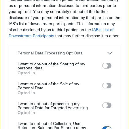
τον Ιούνιου του 2026
us or personal information disclosed to third parties prior to
30/07/2026 - 13:42
your opt-out. You may separately opt-out of the further
disclosure of your personal information by third parties on the
IAB’s list of downstream participants. This information may
also be disclosed by us to third parties on the
IAB’s List of
Downstream Participants
that may further disclose it to other
third parties.
Personal Data Processing Opt Outs
I want to opt-out of the Sharing of my
personal data.
Opted In
I want to opt-out of the Sale of my
Personal Data.
ΧΡΗΣΤΙΚΑ
Opted In
Δημόσια Διαβούλευση της ΡΑΑΕΥ για τη
I want to opt-out of processing my
θέσπιση μηχανισμού ανάκτησης κόστους
Personal Data for Targeted Advertising.
επενδύσεων για την εξυπηρέτηση
Opted In
βιομηχανικών πελατών
I want to opt-out of Collection, Use,
24/07/2026 - 09:41
Retention, Sale, and/or Sharing of my