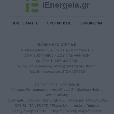
iEnergeia.gr
ΠΟΙΟΙ ΕΙΜΑΣΤΕ
ΟΡΟΙ ΧΡΗΣΗΣ
ΕΠΙΚΟΙΝΩΝΙΑ
ENERGY REGISTER Α.Ε.
Λ. Μεσογείων 336, 15341 Αγία Παρασκευή
ΑΦΜ 800479805 - ΔΟΥ ΦΑΕ ΑΘΗΝΩΝ
Αρ. ΓΕΜΗ 124714401000
E-mail Επικοινωνίας:
enreg@energyregister.gr
Τηλ. Επικοινωνίας: 210 6534882
Domain name: iEnergeia.gr
Νόμιμος Εκπρόσωπος - Διευθύνων Σύμβουλος: Φώτης
Μπορμπόλης
Ιδιοκτησία: ENERGY REGISTER Α.Ε. - Μέτοχοι: TAM ENERGY
CONSULTANTS LTD / Ελένη Μπορμπόλη / Γιώργος
Δεληγιάννης / Γιώτα Ευαγγελή / Νίκος Ανδριόπουλος