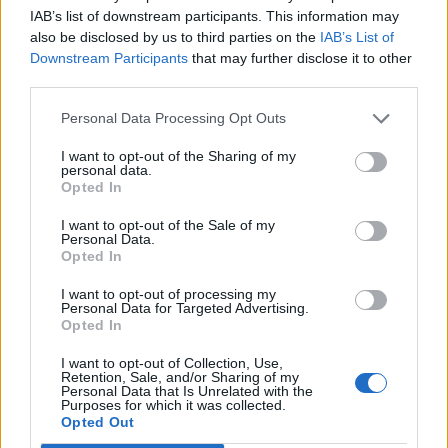
ΚΑΤΗΓΟΡΙΑ
IAB’s list of downstream participants. This information may
also be disclosed by us to third parties on the
IAB’s List of
Downstream Participants
that may further disclose it to other
Κύμα καύσωνα με θερμοκρασίες άνω
third parties.
των 40 βαθμών στην Ευρώπη - Τρεις
νεκροί στη Γαλλία
Personal Data Processing Opt Outs
22 Ιουνίου 2026
I want to opt-out of the Sharing of my
personal data.
Opted In
Σε δημόσια διαβούλευση η Εθνική
Στρατηγική για τα Ύδατα
I want to opt-out of the Sale of my
23 Ιουνίου 2026
Personal Data.
Opted In
I want to opt-out of processing my
Personal Data for Targeted Advertising.
Opted In
ΣΧΕΤΙΚΑ ΑΡΘΡΑ
I want to opt-out of Collection, Use,
Retention, Sale, and/or Sharing of my
Personal Data that Is Unrelated with the
Purposes for which it was collected.
Opted Out