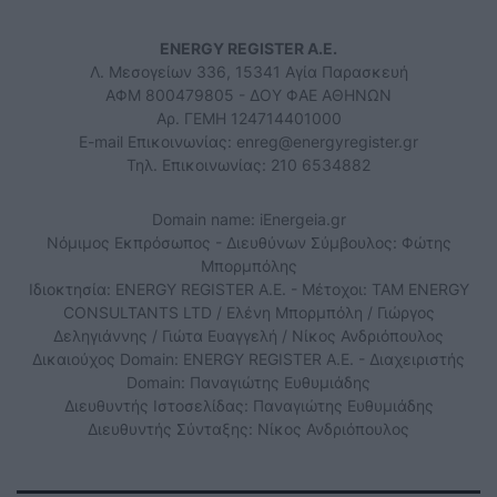
ENERGY REGISTER Α.Ε.
Λ. Μεσογείων 336, 15341 Αγία Παρασκευή
ΑΦΜ 800479805 - ΔΟΥ ΦΑΕ ΑΘΗΝΩΝ
Αρ. ΓΕΜΗ 124714401000
E-mail Επικοινωνίας:
enreg@energyregister.gr
Τηλ. Επικοινωνίας: 210 6534882
Domain name: iEnergeia.gr
Νόμιμος Εκπρόσωπος - Διευθύνων Σύμβουλος: Φώτης
Μπορμπόλης
Ιδιοκτησία: ENERGY REGISTER Α.Ε. - Μέτοχοι: TAM ENERGY
CONSULTANTS LTD / Ελένη Μπορμπόλη / Γιώργος
Δεληγιάννης / Γιώτα Ευαγγελή / Νίκος Ανδριόπουλος
Δικαιούχος Domain: ENERGY REGISTER Α.Ε. - Διαχειριστής
Domain: Παναγιώτης Ευθυμιάδης
Διευθυντής Ιστοσελίδας: Παναγιώτης Ευθυμιάδης
Διευθυντής Σύνταξης: Νίκος Ανδριόπουλος