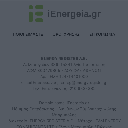
iEnergeia.gr
ΠΟΙΟΙ ΕΙΜΑΣΤΕ
ΟΡΟΙ ΧΡΗΣΗΣ
ΕΠΙΚΟΙΝΩΝΙΑ
ENERGY REGISTER Α.Ε.
Λ. Μεσογείων 336, 15341 Αγία Παρασκευή
ΑΦΜ 800479805 - ΔΟΥ ΦΑΕ ΑΘΗΝΩΝ
Αρ. ΓΕΜΗ 124714401000
E-mail Επικοινωνίας:
enreg@energyregister.gr
Τηλ. Επικοινωνίας: 210 6534882
Domain name: iEnergeia.gr
Νόμιμος Εκπρόσωπος - Διευθύνων Σύμβουλος: Φώτης
Μπορμπόλης
Ιδιοκτησία: ENERGY REGISTER Α.Ε. - Μέτοχοι: TAM ENERGY
CONSULTANTS LTD / Ελένη Μπορμπόλη / Γιώργος