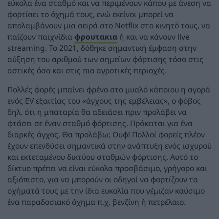
εύκολα ένα σταθμό και να περιμένουν κάπου με άνεση να
φορτίσει το όχημά τους, ενώ εκείνοι μπορεί να
απολαμβάνουν μια σειρά στο Netflix στο κινητό τους, να
παίζουν παιχνίδια
φρουτακια
ή και να κάνουν live
streaming. Το 2021, δόθηκε σημαντική έμφαση στην
αύξηση του αριθμού των σημείων φόρτισης τόσο στις
αστικές όσο και στις πιο αγροτικές περιοχές.
Πολλές φορές μπαίνει φρένο στο μυαλό κάποιου η αγορά
ενός EV εξαιτίας του «άγχους της εμβέλειας», ο φόβος
δηλ. ότι η μπαταρία θα αδειάσει πριν προλάβει να
φτάσει σε έναν σταθμό φόρτισης. Πρόκειται για ένα
διαρκές άγχος. Θα προλάβω; Ουφ! Πολλοί φορείς πλέον
έχουν επενδύσει σημαντικά στην ανάπτυξη ενός ισχυρού
και εκτεταμένου δικτύου σταθμών φόρτισης. Αυτό το
δίκτυο πρέπει να είναι εύκολα προσβάσιμο, γρήγορο και
αξιόπιστο, για να μπορούν οι οδηγοί να φορτίζουν τα
οχήματά τους με την ίδια ευκολία που γέμιζαν καύσιμο
ένα παραδοσιακό όχημα π.χ. βενζίνη ή πετρέλαιο.