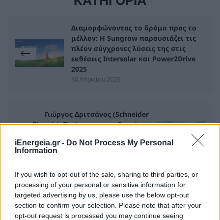
ΚΑΤΗΓΟΡΙΑ
Διαμορφώνοντας το δρόμο προς το
μέλλον: Η Sungrow παρουσιάζει τις
πλέον σύγχρονες λύσεις της στις
εκθέσεις Intersolar και Power2Drive
2025
30 Απριλίου 2025
Γιώργος Δριτσάνος (Schneider
Electric): Τα data centers δεν είναι
μόνο για τις μεγάλες εταιρείες είναι
iEnergeia.gr -
Do Not Process My Personal
για όλους μας
Information
05 Μαϊος 2025
If you wish to opt-out of the sale, sharing to third parties, or
processing of your personal or sensitive information for
targeted advertising by us, please use the below opt-out
ΣΧΕΤΙΚΑ ΑΡΘΡΑ
section to confirm your selection. Please note that after your
opt-out request is processed you may continue seeing