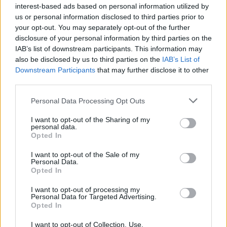
interest-based ads based on personal information utilized by
us or personal information disclosed to third parties prior to
your opt-out. You may separately opt-out of the further
disclosure of your personal information by third parties on the
IAB’s list of downstream participants. This information may
also be disclosed by us to third parties on the
IAB’s List of
Downstream Participants
that may further disclose it to other
third parties.
Personal Data Processing Opt Outs
I want to opt-out of the Sharing of my
personal data.
Opted In
ΧΡΗΣΤΙΚΑ
I want to opt-out of the Sale of my
Personal Data.
Δήμος Αθηναίων: Ενισχύεται ο στόλος της
Opted In
Δημοτικής Αστυνομίας με 20 νέα ηλεκτρικά
οχήματα και 30 δίκυκλα
I want to opt-out of processing my
Personal Data for Targeted Advertising.
25/06/2026 - 11:46
Opted In
I want to opt-out of Collection, Use,