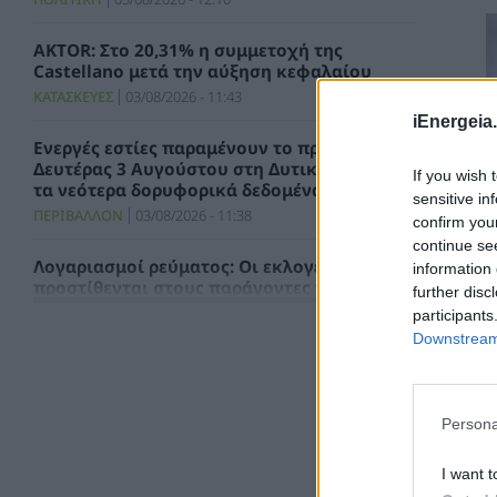
AKTOR: Στο 20,31% η συμμετοχή της
Castellano μετά την αύξηση κεφαλαίου
ΚΑΤΑΣΚΕΥΕΣ
03/08/2026 - 11:43
iEnergeia.
Ενεργές εστίες παραμένουν το πρωί της
Δευτέρας 3 Αυγούστου στη Δυτική Αττική –
If you wish 
τα νεότερα δορυφορικά δεδομένα
sensitive in
ΠΕΡΙΒΑΛΛΟΝ
03/08/2026 - 11:38
confirm you
continue se
Λογαριασμοί ρεύματος: Οι εκλογές
information 
προστίθενται στους παράγοντες που
further disc
διαμορφώνουν τα τιμολόγια
participants
ΗΛΕΚΤΡΙΣΜΟΣ
03/08/2026 - 11:33
Downstream 
Παρέμβαση Φραγκίσκου Παρασύρη στη
Βουλή για το εκρηκτικό κόστος καυσίμων
Persona
ΠΟΛΙΤΙΚΗ
03/08/2026 - 10:51
I want t
Κίνα: Ετήσια αύξηση 61% στην