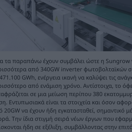
α τα παραπάνω έχουν συμβάλει ώστε η Sungrow ν
ρισσότερα από 340GW inverter φωτοβολταϊκών σε 
 471.100 GWh, ενέργεια ικανή να καλύψει τις ανά
ρισσότερο από ενάμιση χρόνο. Αντίστοιχα, το όφ
ταφράζεται σε μια μείωση περίπου 380 εκατομμυρ
ση. Εντυπωσιακά είναι τα στοιχεία και όσον αφο
ό 20GW να έχουν ήδη εγκατασταθεί, σημαντικό μ
ορά. Την ίδια στιγμή σειρά νέων έργων που εφαρμό
ίσκονται ήδη σε εξέλιξη, συμβάλλοντας στην επιτ