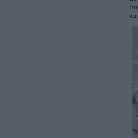
στ
Διευρύνεται ο κατάλογος των
και
Προστατευόμενων Τοπίων σε 12, με την
κορυφή «Μούσκος» Αγράφων και τον
ορεινό όγκο «Βέρνον-Βίτσι» Δυτικής
Μακεδονίας
ΠΕΡΙΒΑΛΛΟΝ
03/08/2026 - 08:16
Γιάννης Τριήρης: Όταν η κυβέρνηση
παραδίδει τη στέγαση των γιατρών στην
Airbnb
ΑΡΘΡΑ - ΑΝΑΛΥΣΕΙΣ
03/08/2026 - 08:10
To πιο έξυπνο «όπλο» κατά της ζέστης που
βρίσκεται σε κάθε σπίτι
ΧΡΗΣΤΙΚΑ
03/08/2026 - 06:42
Πόσα χρόνια αντέχει κάθε ηλεκτρική
συσκευή
ΧΡΗΣΤΙΚΑ
03/08/2026 - 06:42