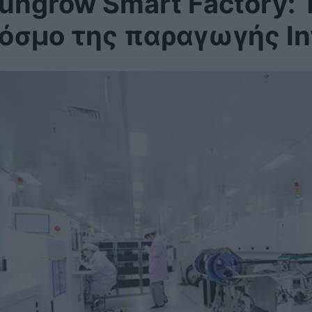
ungrow Smart Factory: 
όσμο της παραγωγής In