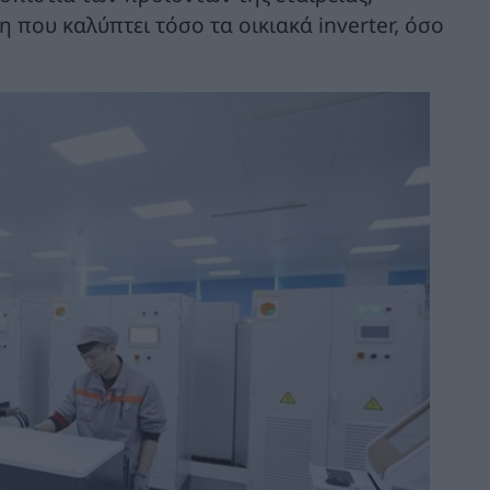
η που καλύπτει τόσο τα οικιακά inverter, όσο