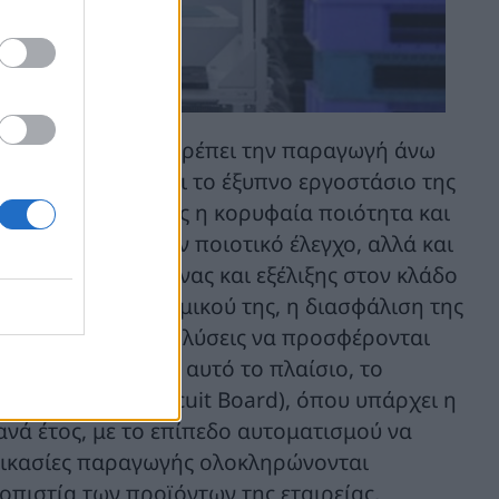
 της Sungrow επιτρέπει την παραγωγή άνω
που όμως ξεχωρίζει το έξυπνο εργοστάσιο της
ωγής, αλλά κυρίως η κορυφαία ποιότητα και
ην παραγωγή, τον ποιοτικό έλεγχο, αλλά και
λύτερη ομάδα έρευνας και εξέλιξης στον κλάδο
 συνολικού δυναμικού της, η διασφάλιση της
στε οι καινοτόμες λύσεις να προσφέρονται
ι αξιοπιστίας. Σε αυτό το πλαίσιο, το
 PCB (Printed Circuit Board), όπου υπάρχει η
ά έτος, με το επίπεδο αυτοματισμού να
ιαδικασίες παραγωγής ολοκληρώνονται
οπιστία των προϊόντων της εταιρείας,