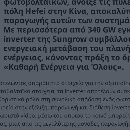
φωτοβολταϊκών, άνοιξε τις πύλ
πόλη Hefei στην Κίνα, αποκαλύ
παραγωγής αυτών των συστημάτ
Με περισσότερα από 340 GW εγκ
inverter της Sungrow συμβάλλο
ενεργειακή μετάβαση του πλανή
ενέργειας, κάνοντας πράξη το ό
«Καθαρή Ενέργεια για Όλους».
οτελώντας απαραίτητο στοιχείο για την αξιοποίη
τοβολταϊκά στοιχεία, τα inverter αποτελούν συσκ
θοριστικό ρόλο στη συνολική απόδοση ενός φωτ
αιρεία στην εξέλιξη, παραγωγή και διάθεση inver
χωριστό video, μέσω του οποίου το κοινό μπορεί 
νας, μιας από τις μεγαλύτερης μονάδες παραγωγή