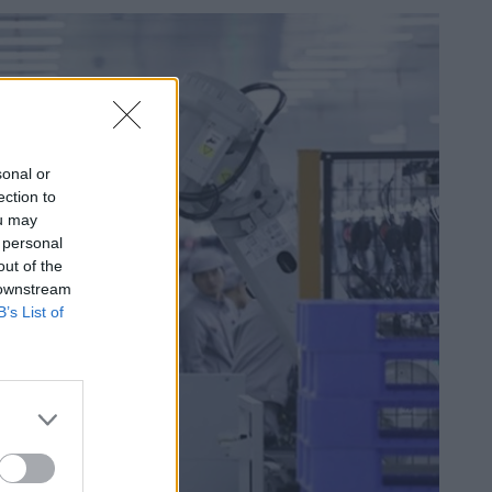
sonal or
ection to
ou may
 personal
out of the
 downstream
B’s List of