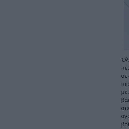
ELICA: Διαγωνισμός για τη Μελέτη Έρευνας
Βυθού για την ηλεκτρική διασύνδεση
Ελλάδας - Αιγύπτου
ΗΛΕΚΤΡΙΣΜΟΣ
31/07/2026 - 15:46
Πέτη Πέρκα: Απροκάλυπτα σκανδαλώδες
και προκλητικά ατεκμηρίωτο το
νομοσχέδιο του ΥΠΕΝ
ΠΟΛΙΤΙΚΗ
31/07/2026 - 15:22
Όλ
Στην Κομισιόν προσέφυγε ο ΣΥΦΩΕΛ για
πε
περικοπές και αρνητικές τιμές στα
σε
φωτοβολταϊκά και τις στρεβλώσεις στην
αγορά ηλεκτρικής ενέργειας
πε
ΑΝΑΝΕΩΣΙΜΕΣ ΠΗΓΕΣ ΕΝΕΡΓΕΙΑΣ
31/07/2026 - 14:50
με
βά
Ο ΔΕΔΔΗΕ σχετικά με δημόσιες αναφορές
απ
για τα αίτια εκδήλωσης πυρκαγιών
ΧΡΗΣΤΙΚΑ
31/07/2026 - 14:29
αγ
βρ
Ψηφίστηκε το νομοσχέδιο για την