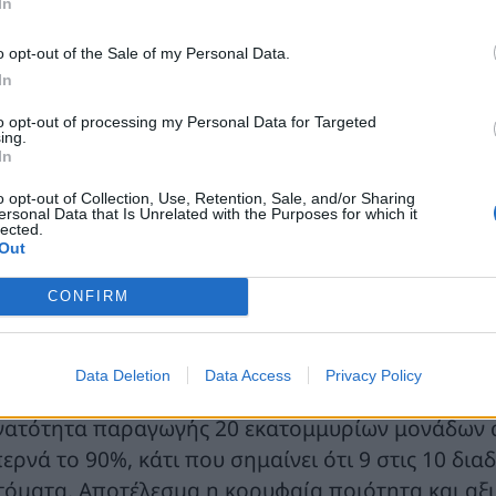
In
o opt-out of the Sale of my Personal Data.
In
to opt-out of processing my Personal Data for Targeted
ing.
 20 γραμμές παραγωγής η παραγωγική ικανότητα
In
ν 4 εκατομμυρίων inverter σε ετήσια βάση. Αυτό 
o opt-out of Collection, Use, Retention, Sale, and/or Sharing
ngrow δεν είναι μόνο η ισχυρή δυνατότητα παραγ
ersonal Data that Is Unrelated with the Purposes for which it
lected.
 υψηλό επίπεδο αυτοματισμού, το οποίο αφορά στ
Out
 συσκευασία. Με την εταιρεία να διαθέτει τη μεγα
CONFIRM
 το προσωπικό R&D να αντιπροσωπεύει το 40% του
ιστης διαδικασίας παραγωγής είναι απαραίτητη ώ
ους πελάτες με το υψηλότερο επίπεδο ποιότητας κα
Data Deletion
Data Access
Privacy Policy
ngrow Smart Factory, διαθέτει αποκλειστικό τμήμα
νατότητα παραγωγής 20 εκατομμυρίων μονάδων αν
περνά το 90%, κάτι που σημαίνει ότι 9 στις 10 δ
τόματα. Αποτέλεσμα η κορυφαία ποιότητα και αξι