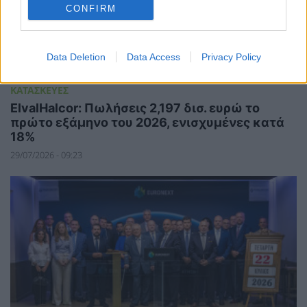
CONFIRM
Data Deletion
Data Access
Privacy Policy
ΚΑΤΑΣΚΕΥΕΣ
ElvalHalcor: Πωλήσεις 2,197 δισ. ευρώ το
πρώτο εξάμηνο του 2026, ενισχυμένες κατά
18%
29/07/2026 - 09:23