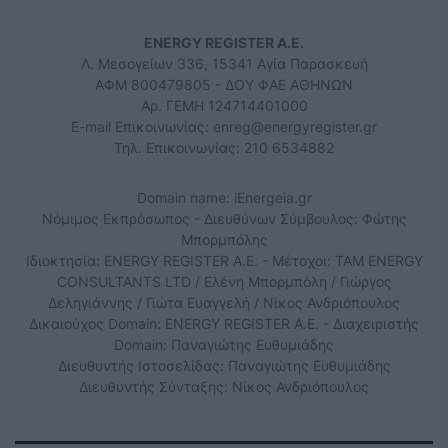
ENERGY REGISTER Α.Ε.
Λ. Μεσογείων 336, 15341 Αγία Παρασκευή
ΑΦΜ 800479805 - ΔΟΥ ΦΑΕ ΑΘΗΝΩΝ
Αρ. ΓΕΜΗ 124714401000
E-mail Επικοινωνίας:
enreg@energyregister.gr
Τηλ. Επικοινωνίας: 210 6534882
Domain name: iEnergeia.gr
Νόμιμος Εκπρόσωπος - Διευθύνων Σύμβουλος: Φώτης
Μπορμπόλης
Ιδιοκτησία: ENERGY REGISTER Α.Ε. - Μέτοχοι: TAM ENERGY
CONSULTANTS LTD / Ελένη Μπορμπόλη / Γιώργος
Δεληγιάννης / Γιώτα Ευαγγελή / Νίκος Ανδριόπουλος
Δικαιούχος Domain: ENERGY REGISTER Α.Ε. - Διαχειριστής
Domain: Παναγιώτης Ευθυμιάδης
Διευθυντής Ιστοσελίδας: Παναγιώτης Ευθυμιάδης
Διευθυντής Σύνταξης: Νίκος Ανδριόπουλος