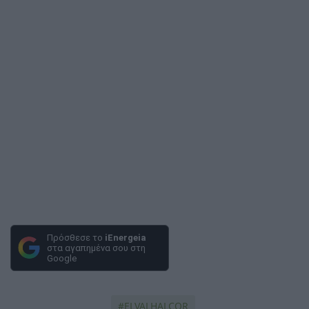
Πρόσθεσε το
iEnergeia
στα αγαπημένα σου στη
Google
ELVALHALCOR