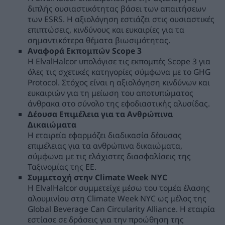
διπλής ουσιαστικότητας βάσει των απαιτήσεων
των ESRS. Η αξιολόγηση εστιάζει στις ουσιαστικές
επιπτώσεις, κινδύνους και ευκαιρίες για τα
σημαντικότερα θέματα βιωσιμότητας.
Αναφορά Εκπομπών Scope 3
Η ElvalHalcor υπολόγισε τις εκπομπές Scope 3 για
όλες τις σχετικές κατηγορίες σύμφωνα με το GHG
Protocol. Στόχος είναι η αξιολόγηση κινδύνων και
ευκαιριών για τη μείωση του αποτυπώματος
άνθρακα στο σύνολο της εφοδιαστικής αλυσίδας.
Δέουσα Επιμέλεια για τα Ανθρώπινα
Δικαιώματα
Η εταιρεία εφαρμόζει διαδικασία δέουσας
επιμέλειας για τα ανθρώπινα δικαιώματα,
σύμφωνα με τις ελάχιστες διασφαλίσεις της
Ταξινομίας της ΕΕ.
Συμμετοχή στην Climate Week NYC
Η ElvalHalcor συμμετείχε μέσω του τομέα έλασης
αλουμινίου στη Climate Week NYC ως μέλος της
Global Beverage Can Circularity Alliance. Η εταιρία
εστίασε σε δράσεις για την προώθηση της