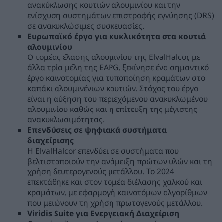
ανακύκλωσης κουτιών αλουμινίου και την
ενίσχυση συστημάτων επιστροφής εγγύησης (DRS)
σε ανακυκλώσιμες συσκευασίες.
Ευρωπαϊκό έργο για κυκλικότητα στα κουτιά
αλουμινίου
O τομέας έλασης αλουμινίου της ElvalHalcor, με
άλλα τρία μέλη της EAPG, ξεκίνησε ένα σημαντικό
έργο καινοτομίας για τυποποίηση κραμάτων στο
καπάκι αλουμινένιων κουτιών. Στόχος του έργο
είναι η αύξηση του περιεχόμενου ανακυκλωμένου
αλουμινίου καθώς και η επίτευξη της μέγιστης
ανακυκλωσιμότητας.
Επενδύσεις σε ψηφιακά συστήματα
διαχείρισης
Η ElvalHalcor επενδύει σε συστήματα που
βελτιστοποιούν την ανάμειξη πρώτων υλών και τη
χρήση δευτερογενούς μετάλλου. Το 2024
επεκτάθηκε και στον τομέα διέλασης χαλκού και
κραμάτων, με εφαρμογή καινοτόμων αλγορίθμων
που μειώνουν τη χρήση πρωτογενούς μετάλλου.
Viridis Suite για Ενεργειακή Διαχείριση