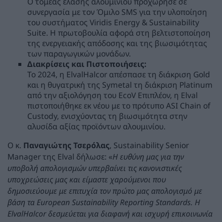
Ο τομέας έλασης αλουμινίου προχώρησε σε
συνεργασία με τον Όμιλο SMS για την υλοποίηση
του συστήματος Viridis Energy & Sustainability
Suite. Η πρωτοβουλία αφορά στη βελτιστοποίηση
της ενεργειακής απόδοσης και της βιωσιμότητας
των παραγωγικών μονάδων.
Διακρίσεις και Πιστοποιήσεις:
Το 2024, η ElvalHalcor απέσπασε τη διάκριση Gold
και η θυγατρική της Symetal τη διάκριση Platinum
από την αξιολόγηση του EcoV Επιπλέον, η Elval
πιστοποιήθηκε εκ νέου με το πρότυπο ASI Chain of
Custody, ενισχύοντας τη βιωσιμότητα στην
αλυσίδα αξίας προϊόντων αλουμινίου.
Ο κ.
Παναγιώτης Τσερόλας
, Sustainability Senior
Manager της Elval δήλωσε: «
Η ευθύνη μας για την
υποβολή απολογισμών υπερβαίνει τις κανονιστικές
υποχρεώσεις μας και είμαστε χαρούμενοι που
δημοσιεύουμε με επιτυχία τον πρώτο μας απολογισμό με
βάση τα European Sustainability Reporting Standards. Η
ElvalHalcor δεσμεύεται για διαφανή και ισχυρή επικοινωνία