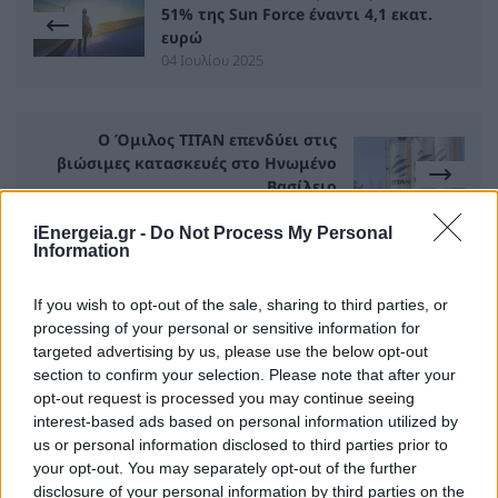
51% της Sun Force έναντι 4,1 εκατ.
ευρώ
04 Ιουλίου 2025
O Όμιλος ΤΙΤΑΝ επενδύει στις
βιώσιμες κατασκευές στο Ηνωμένο
Βασίλειο
08 Ιουλίου 2025
iEnergeia.gr -
Do Not Process My Personal
Information
If you wish to opt-out of the sale, sharing to third parties, or
ΣΧΕΤΙΚΑ ΑΡΘΡΑ
processing of your personal or sensitive information for
targeted advertising by us, please use the below opt-out
section to confirm your selection. Please note that after your
opt-out request is processed you may continue seeing
interest-based ads based on personal information utilized by
us or personal information disclosed to third parties prior to
your opt-out. You may separately opt-out of the further
disclosure of your personal information by third parties on the