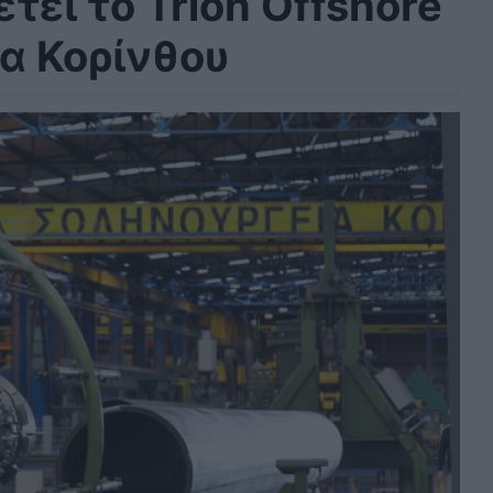
τει το Trion Offshore
ία Κορίνθου