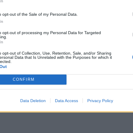
In
ετικά με την Woodside Energy
o opt-out of the Sale of my Personal Data.
In
oodside Energy είναι παγκόσμια εταιρεία ενέργειας 
ις ηπείρους για την παραγωγή πετρελαίου και φυσικ
to opt-out of processing my Personal Data for Targeted
ing.
αιριών. Στο Μεξικό, η Woodside Energy προχωρά το 
In
κοίνωσε επίσης συμφωνία με την Mexico Pacific Lim
o opt-out of Collection, Use, Retention, Sale, and/or Sharing
οποιημένου φυσικού αερίου (LNG) ετησίως για 20 χρ
ersonal Data that Is Unrelated with the Purposes for which it
lected.
σκεφθείτε τη διεύθυνση
www.woodside.com.
Out
CONFIRM
Data Deletion
Data Access
Privacy Policy