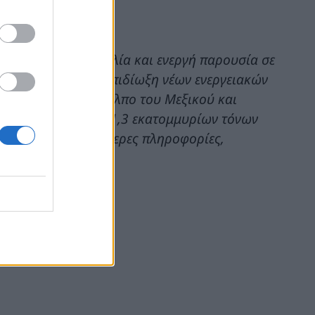
με έδρα την Αυστραλία και ενεργή παρουσία σε
ού αερίου και την επιδίωξη νέων ενεργειακών
έργο Trion στον Κόλπο του Μεξικού και
ited για την αγορά 1,3 εκατομμυρίων τόνων
όνια. Για περισσότερες πληροφορίες,