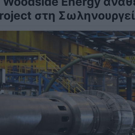
 Woodside Energy αναθέ
roject στη Σωληνουργε