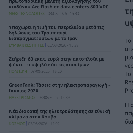
πρωτοποριακή μελέτη αξιολόγησης του
κινδύνου Arc Flash σε data centers 800 VDC
τ
ΝΕΕΣ ΤΕΧΝΟΛΟΓΙΕΣ
03/08/2026 - 15:30
υ
Υποχωρεί η τιμή του πετρελαίου μετά τις
δηλώσεις του Τραμπ περί
διαπραγματεύσεων με το Ιράν
Το
ΣΥΜΒΑΤΙΚΕΣ ΠΗΓΕΣ
03/08/2026 - 15:29
απ
μι
Στήριξη 60 εκατ. ευρώ στην ακτοπλοΐα με
φόντο το υψηλό κόστος καυσίμων
νε
ΠΟΛΙΤΙΚΗ
03/08/2026 - 15:20
Το
Res
GreenTank: Τάσεις στην ηλεκτροπαραγωγή –
Pr
Ιούνιος 2026
ΗΛΕΚΤΡΙΣΜΟΣ
03/08/2026 - 14:39
Η 
Νέα διακοπή της ηλεκτροδότησης σε εθνική
πα
κλίμακα στην Κούβα
δι
ΚΟΣΜΟΣ
03/08/2026 - 14:09