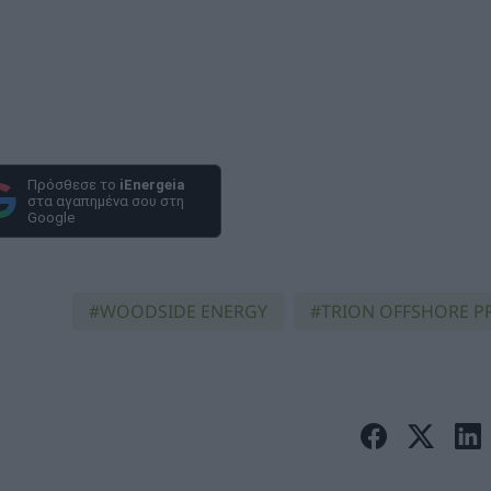
Πρόσθεσε το
iEnergeia
στα αγαπημένα σου στη
Google
WOODSIDE ENERGY
TRION OFFSHORE P