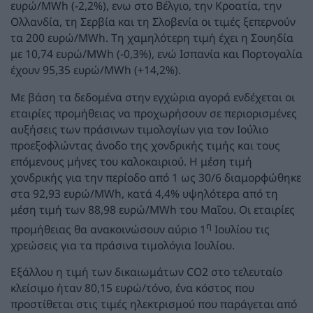
ευρώ/MWh (-2,2%), ενω στο Βέλγιο, την Κροατία, την
Ολλανδία, τη Σερβία και τη Σλοβενία οι τιμές ξεπερνούν
τα 200 ευρώ/MWh. Τη χαμηλότερη τιμή έχει η Σουηδία
με 10,74 ευρώ/MWh (-0,3%), ενώ Ισπανία και Πορτογαλία
έχουν 95,35 ευρώ/MWh (+14,2%).
Με βάση τα δεδομένα στην εγχώρια αγορά ενδέχεται οι
εταιρίες προμήθειας να προχωρήσουν σε περιορισμένες
αυξήσεις των πράσινων τιμολογίων για τον Ιούλιο
προεξοφλώντας άνοδο της χονδρικής τιμής και τους
επόμενους μήνες του καλοκαιριού. Η μέση τιμή
χονδρικής για την περίοδο από 1 ως 30/6 διαμορφώθηκε
στα 92,93 ευρώ/MWh, κατά 4,4% υψηλότερα από τη
μέση τιμή των 88,98 ευρώ/MWh του Μαΐου. Οι εταιρίες
η
προμήθειας θα ανακοινώσουν αύριο 1
Ιουλίου τις
χρεώσεις για τα πράσινα τιμολόγια Ιουλίου.
Εξάλλου η τιμή των δικαιωμάτων CO2 στο τελευταίο
κλείσιμο ήταν 80,15 ευρώ/τόνο, ένα κόστος που
προστίθεται στις τιμές ηλεκτρισμού που παράγεται από