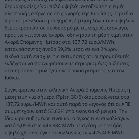
θερμοκρασίες είναι πολύ υψηλές, εκτόξευσε τις τιμές
ηλεκτρικής ενέργειας στις αγορές της Ευρώπης. Την ίδια
ώρα στην Ελλάδα η αυξημένη ζήτηση λόγω των υψηλών
θερμοκρασιών, σε συνδυασμό με τις ισχυρές εξαγωγές
προς τις γειτονικές αγορές, οδήγησαν τη μέση τιμή στην
Αγορά Επόμενης Ημέρας στα 137,72 ευρώ/MWh,
καταγράφοντας άνοδο 59,2% μέσα σε ένα 24ωρο. Η
εικόνα αυτή ενισχύει τις εκτιμήσεις ότι οι προμηθευτές
ενδέχεται να προχωρήσουν σε περιορισμένες αυξήσεις
στα πράσινα τιμολόγια ηλεκτρικού ρεύματος για τον
Ιούλιο.
Συγκεκριμένα στην ελληνική Αγορά Επόμενης Ημέρας η
μέση τιμή για σήμερα (Τρίτη 30/6) διαμορφώνεται στα
137,72 ευρώ/MWh και αυτό παρά το γεγονός ότι οι ΑΠΕ
συμμετέχουν κατά 53,62% στο ενεργειακό μείγμα. Την
ίδια ώρα αυξημένος είναι και ο όγκος των συναλλαγών
κατά 5,05% στις 446.884 MWh σε σχέση με τον ήδη
υψηλό χθεσινό όγκο συναλλαγών, των 425.406 MWh