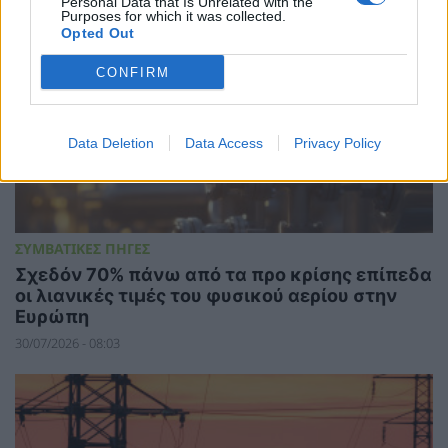
Personal Data that Is Unrelated with the
Purposes for which it was collected.
Opted Out
CONFIRM
Data Deletion
Data Access
Privacy Policy
ΣΥΜΒΑΤΙΚΕΣ ΠΗΓΕΣ
Σχεδόν 70% πάνω από τα προ κρίσης επίπεδα
οι λιανικές τιμές του φυσικού αερίου στην
Ευρώπη
30/07/2026 - 08:03