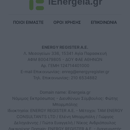
iEnergeia.gr
ΠΟΙΟΙ ΕΙΜΑΣΤΕ
ΟΡΟΙ ΧΡΗΣΗΣ
ΕΠΙΚΟΙΝΩΝΙΑ
ENERGY REGISTER Α.Ε.
Λ. Μεσογείων 336, 15341 Αγία Παρασκευή
ΑΦΜ 800479805 - ΔΟΥ ΦΑΕ ΑΘΗΝΩΝ
Αρ. ΓΕΜΗ 124714401000
E-mail Επικοινωνίας:
enreg@energyregister.gr
Τηλ. Επικοινωνίας: 210 6534882
Domain name: iEnergeia.gr
Νόμιμος Εκπρόσωπος - Διευθύνων Σύμβουλος: Φώτης
Μπορμπόλης
Ιδιοκτησία: ENERGY REGISTER Α.Ε. - Μέτοχοι: TAM ENERGY
CONSULTANTS LTD / Ελένη Μπορμπόλη / Γιώργος
Δεληγιάννης / Γιώτα Ευαγγελή / Νίκος Ανδριόπουλος
Δικαιούχος Domain: ENERGY REGISTER Α.Ε. - Διαχειριστής