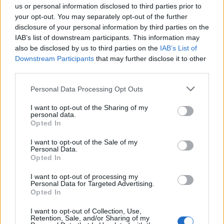
us or personal information disclosed to third parties prior to
03/08/2026 - 14:39
your opt-out. You may separately opt-out of the further
disclosure of your personal information by third parties on the
IAB’s list of downstream participants. This information may
also be disclosed by us to third parties on the
IAB’s List of
Downstream Participants
that may further disclose it to other
third parties.
Personal Data Processing Opt Outs
I want to opt-out of the Sharing of my
personal data.
Opted In
I want to opt-out of the Sale of my
Personal Data.
ΝΕΕΣ ΤΕΧΝΟΛΟΓΙΕΣ
Opted In
Μυτιληναίος: Η εξασφάλιση της εμπορικής
συμφωνίας προμήθειας γαλλίου αποτελεί
I want to opt-out of processing my
Personal Data for Targeted Advertising.
ορόσημο για την ευρωπαϊκή μεταλλουργία
Opted In
και τον εφοδιασμό κρίσιμων πρώτων υλών
I want to opt-out of Collection, Use,
30/07/2026 - 08:50
Retention, Sale, and/or Sharing of my