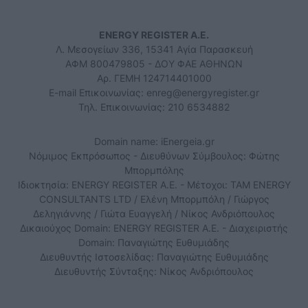
ENERGY REGISTER Α.Ε.
Λ. Μεσογείων 336, 15341 Αγία Παρασκευή
ΑΦΜ 800479805 - ΔΟΥ ΦΑΕ ΑΘΗΝΩΝ
Αρ. ΓΕΜΗ 124714401000
E-mail Επικοινωνίας:
enreg@energyregister.gr
Τηλ. Επικοινωνίας: 210 6534882
Domain name: iEnergeia.gr
Νόμιμος Εκπρόσωπος - Διευθύνων Σύμβουλος: Φώτης
Μπορμπόλης
Ιδιοκτησία: ENERGY REGISTER Α.Ε. - Μέτοχοι: TAM ENERGY
CONSULTANTS LTD / Ελένη Μπορμπόλη / Γιώργος
Δεληγιάννης / Γιώτα Ευαγγελή / Νίκος Ανδριόπουλος
Δικαιούχος Domain: ENERGY REGISTER Α.Ε. - Διαχειριστής
Domain: Παναγιώτης Ευθυμιάδης
Διευθυντής Ιστοσελίδας: Παναγιώτης Ευθυμιάδης
Διευθυντής Σύνταξης: Νίκος Ανδριόπουλος