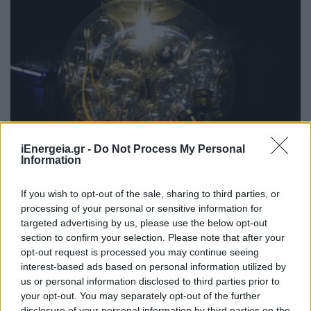
iEnergeia.gr -
Do Not Process My Personal
Information
ΗΛΕΚΤΡΙΣΜΟΣ
Τιμολόγιο Αναφοράς και Χρεώσεις
If you wish to opt-out of the sale, sharing to third parties, or
Προμήθειας Προμηθευτή Καθολικής
processing of your personal or sensitive information for
Υπηρεσίας για τον μήνα Αύγουστο 2026
targeted advertising by us, please use the below opt-out
section to confirm your selection. Please note that after your
07/08/2026 - 13:49
opt-out request is processed you may continue seeing
interest-based ads based on personal information utilized by
us or personal information disclosed to third parties prior to
your opt-out. You may separately opt-out of the further
disclosure of your personal information by third parties on the