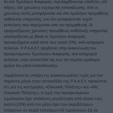
Αν στο Τιμολόγιο Αναφοράς, περιλαμβάνονται επιπλέον, είτε
πάγιες, είτε χρεώσεις νυχτερινής κατανάλωσης, τότε οι
χρεώσεις αυτές μεταφέρονται και στο τιμολόγιο προμήθειας
καθολικής υπηρεσίας, ενώ δεν μεταφέρονται τυχόν
εκπτώσεις που παρέχονται από τον προμηθευτή. Οι
εφαρμοζόμενες χρεώσεις προμήθειας καθολικής υπηρεσίας
υπολογίζονται με βάση το Τιμολόγιο Αναφοράς,
προσαυξημένο κατά πέντε τοις εκατό (5%), ανά κατηγορία
πελατών. Η Ρ.Α.Α.Ε.Υ. προβαίνει στην ανακοίνωση του
προκρινόμενου Τιμολογίου Αναφοράς, ανά κατηγορία
πελατών, στην ιστοσελίδα της έως την πέμπτη εργάσιμη
ημέρα του μήνα κατανάλωσης».
Λαμβάνοντας υπόψη τις ανακοινωμένες τιμές για τον
παρόντα μήνα στην ιστοσελίδα της Ρ.Α.Α.Ε.Υ. προκύπτει
ότι για τις κατηγορίες «Οικιακός Πελάτης» και «Μη
Οικιακός Πελάτης», η τιμή του προκρινόμενου
τιμολογίου έχει απόκλιση μεγαλύτερη από είκοσι τοις
εκατό (20%) από τον μέσο όρο των ακριβότερων
επόμενων σε σειρά τεσσάρων (4) τιμολογίων. Ως εκ