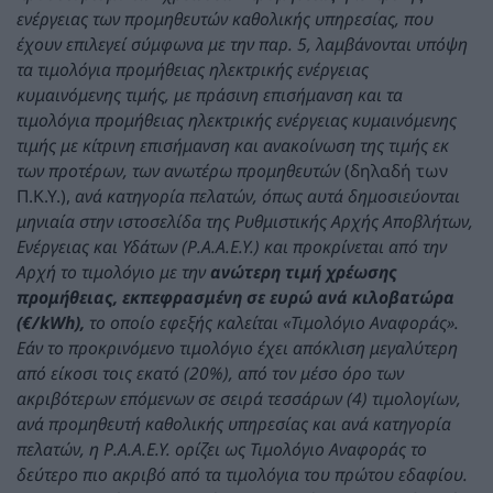
ενέργειας των προμηθευτών καθολικής υπηρεσίας, που
έχουν επιλεγεί σύμφωνα με την παρ. 5, λαμβάνονται υπόψη
τα τιμολόγια προμήθειας ηλεκτρικής ενέργειας
κυμαινόμενης τιμής, με πράσινη επισήμανση και τα
τιμολόγια προμήθειας ηλεκτρικής ενέργειας κυμαινόμενης
τιμής με κίτρινη επισήμανση και ανακοίνωση της τιμής εκ
των προτέρων, των ανωτέρω προμηθευτών
(δηλαδή των
Π.Κ.Υ.),
ανά κατηγορία πελατών, όπως αυτά δημοσιεύονται
μηνιαία στην ιστοσελίδα της Ρυθμιστικής Αρχής Αποβλήτων,
Ενέργειας και Υδάτων (Ρ.Α.Α.Ε.Υ.) και προκρίνεται από την
Αρχή το τιμολόγιο με την
ανώτερη τιμή χρέωσης
προμήθειας, εκπεφρασμένη σε ευρώ ανά κιλοβατώρα
(€/kWh),
το οποίο εφεξής καλείται «Τιμολόγιο Αναφοράς».
Εάν το προκρινόμενο τιμολόγιο έχει απόκλιση μεγαλύτερη
από είκοσι τοις εκατό (20%), από τον μέσο όρο των
ακριβότερων επόμενων σε σειρά τεσσάρων (4) τιμολογίων,
ανά προμηθευτή καθολικής υπηρεσίας και ανά κατηγορία
πελατών, η Ρ.Α.Α.Ε.Υ. ορίζει ως Τιμολόγιο Αναφοράς το
δεύτερο πιο ακριβό από τα τιμολόγια του πρώτου εδαφίου.