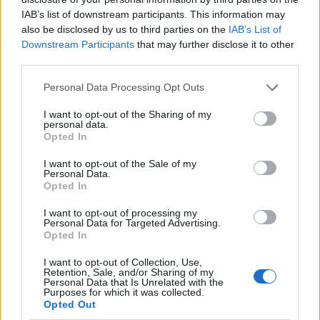
IAB’s list of downstream participants. This information may
also be disclosed by us to third parties on the
IAB’s List of
Downstream Participants
that may further disclose it to other
third parties.
Personal Data Processing Opt Outs
I want to opt-out of the Sharing of my
ΣΥΜΒΑΤΙΚΕΣ ΠΗΓΕΣ
personal data.
Opted In
Δημόσια διαβούλευση για τις Παραμέτρους
του Ετήσιου Προγραμματισμού ΥΦΑ των
I want to opt-out of the Sale of my
Ετών 2027-2041
Personal Data.
Opted In
04/08/2026 - 12:44
I want to opt-out of processing my
Personal Data for Targeted Advertising.
Opted In
I want to opt-out of Collection, Use,
Retention, Sale, and/or Sharing of my
Personal Data that Is Unrelated with the
Purposes for which it was collected.
Opted Out