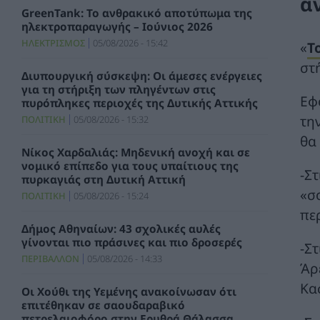
α
GreenTank: Το ανθρακικό αποτύπωμα της
ηλεκτροπαραγωγής – Ιούνιος 2026
ΗΛΕΚΤΡΙΣΜΟΣ
05/08/2026 - 15:42
«
T
στ
Διυπουργική σύσκεψη: Οι άμεσες ενέργειες
για τη στήριξη των πληγέντων στις
Εφ
πυρόπληκες περιοχές της Δυτικής Αττικής
τη
ΠΟΛΙΤΙΚΗ
05/08/2026 - 15:32
θα 
Νίκος Χαρδαλιάς: Μηδενική ανοχή και σε
νομικό επίπεδο για τους υπαίτιους της
-Σ
πυρκαγιάς στη Δυτική Αττική
«σ
ΠΟΛΙΤΙΚΗ
05/08/2026 - 15:24
πε
Δήμος Αθηναίων: 43 σχολικές αυλές
γίνονται πιο πράσινες και πιο δροσερές
-Σ
ΠΕΡΙΒΑΛΛΟΝ
05/08/2026 - 14:33
Άρ
Κα
Οι Χούθι της Υεμένης ανακοίνωσαν ότι
επιτέθηκαν σε σαουδαραβικό
πετρελαιοφόρο στην Ερυθρά Θάλασσα