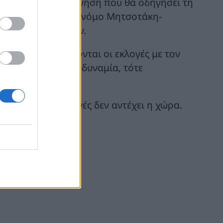
 υπηρεσιακή κυβέρνηση που θα οδηγήσει τη
ύν με τον εκλογικό νόμο Μητσοτάκη-
 μπόνους 40 εδρών.
 21 Μαΐου, διεξάγονται οι εκλογές με τον
 δεν υπάρχει αυτοδυναμία, τότε
 εντολές.
αθώς τρίτες εκλογές δεν αντέχει η χώρα.