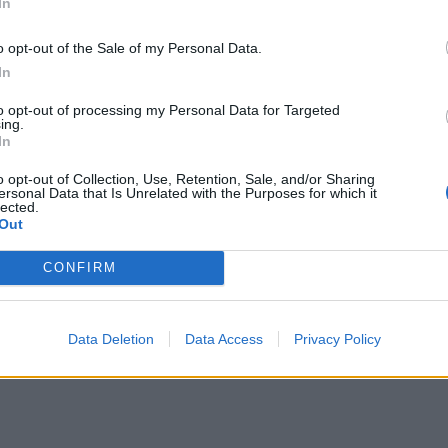
έσως επόμενο διάστημα ορίζεται –και ορκίζεται-
In
ρα σε δεύτερες εκλογές, εκλογές που θα διεξαχθο
o opt-out of the Sale of my Personal Data.
λόπουλου, που δίνει στο πρώτο κόμμα κλιμακωτό
In
Στις 14 Μαΐου -το πιθανότερο- ή, εναλλακτικά στις
to opt-out of processing my Personal Data for Targeted
ing.
κλογικό νόμο Μητσοτάκη-Βελόπουλου. Αν και εδώ
In
παναλαμβάνεται η διαδικασία με τις διερευνητικές
o opt-out of Collection, Use, Retention, Sale, and/or Sharing
ersonal Data that Is Unrelated with the Purposes for which it
Λογικά, θα συγκροτηθεί κυβέρνηση συνεργασίας, κ
lected.
Out
CONFIRM
Data Deletion
Data Access
Privacy Policy