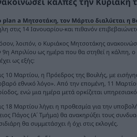
νακοινώσει κάλπες την Κυριακή 
o plan a Μητσοτάκη, τον Μάρτιο διαλύεται η 
ήλη στις 14 Ιανουαρίου-και πιθανόν επιβεβαιώνετ
όσον, λοιπόν, ο Κυριάκος Μητσοτάκης ανακοινώσε
ν 9η Απριλίου ως ημέρα που θα στηθεί η κάλπη, ο
έχει ως εξής:
τις 10 Μαρτίου, η Πρόεδρος της Βουλής, με εισήγη
οβαρό εθνικό λόγο». Από την επομένη, 11 Μαρτίου
ρίοδος, ενώ μια ημέρα μετά ορκίζεται υπηρεσιακ
τις 18 Μαρτίου λήγει η προθεσμία για την υποβολ
ειος Πάγος (Α΄ Τμήμα) θα ανακηρύξει τους συνδυασ
σιδιάρη θα συμμετάσχει ή όχι στις εκλογές.