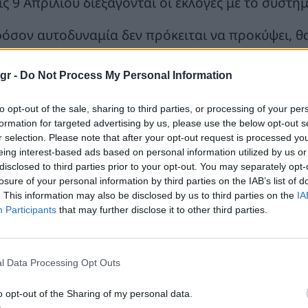
ις 9 Απριλίου διεξάγονται οι εκλογές με το σύστη
φόσον αυτοδυναμία δεν πρόκειται να προκύψει, θα
τολών. Τη Δευτέρα η Πρόεδρος της Δημοκρατίας θ
ώτου κόμματος. Εφόσον είναι ο Κυριάκος Μητσο
gr -
Do Not Process My Personal Information
όμενά του) την εντολή, εφόσον είναι ο Αλέξης Τσί
ηματισμού «προοδευτικής κυβέρνησης». Εφόσον δ
to opt-out of the sale, sharing to third parties, or processing of your per
formation for targeted advertising by us, please use the below opt-out s
ρει ο αρχηγός του δεύτερου κόμματος και, εν συνε
r selection. Please note that after your opt-out request is processed y
ναι το ΠΑΣΟΚ τρίτο κόμμα, θα ξεκινήσει τη διαδι
eing interest-based ads based on personal information utilized by us or
ως δηλώνει- του προγράμματος που θα έχει καταθ
disclosed to third parties prior to your opt-out. You may separately opt-
losure of your personal information by third parties on the IAB’s list of
. This information may also be disclosed by us to third parties on the
IA
φόσον υπάρχει αδιέξοδο, η Πρόεδρος της Δημοκρα
Participants
that may further disclose it to other third parties.
χηγούς σε σύσκεψη για να διερευνηθούν οι πιθα
βέρνησης, κάτι που δεν έχει καμία πιθανότητα.
l Data Processing Opt Outs
μέσως μετά το Πάσχα, ακόμα και την επομένη, η 
ωθυπουργό, έναν εκ των επικεφαλής των τριών α
o opt-out of the Sharing of my personal data.