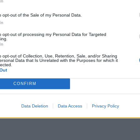
οκλήσεις και εξελίξεις στον τομέα της αποθήκευσ
In
δήλωσης, μέσω μιας ειδικής παρουσίασης από τον D
o opt-out of the Sale of my Personal Data.
ngrow, θα αναλυθούν οι τελευταίες τάσεις στο χώρ
In
ngrow στα ESS, οι οποίες θα διαμορφώσουν την 
to opt-out of processing my Personal Data for Targeted
ing.
 27ετή εμπειρία στον κλάδο των ανανεώσιμων πηγ
In
γκοσμίως τόσο στις αγορές φωτοβολταϊκών μετα
o opt-out of Collection, Use, Retention, Sale, and/or Sharing
έργειας. Η Εταιρεία είναι αφοσιωμένη στη δημιου
ersonal Data that Is Unrelated with the Purposes for which it
lected.
απτύσσοντας, παράγοντας και προσφέροντας καιν
Out
θυγραμμισμένες με τη δέσμευση της μάρκας για «Κ
CONFIRM
Data Deletion
Data Access
Privacy Policy