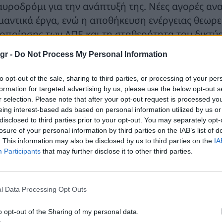
αυροδρόμι για την ανάπτυξή της. Νέες αγορές αν
μαντικά έργα, ενώ η αποθήκευση ενέργειας θεωρε
ιοποίησης των ΑΠΕ και τη σταθερότητα του δικτύο
ινοτομία, η Sungrow έχει αναδειχθεί ως πρωταγω
gr -
Do Not Process My Personal Information
οθήκευσης ενέργειας (ESS). Μετά από 27 χρόνια
ς αξιοποίησης των ΑΠΕ και 17 χρόνια συγκεκριμέ
to opt-out of the sale, sharing to third parties, or processing of your per
ο δρόμο για να γίνει ο παγκόσμιος ηγέτης στην 
formation for targeted advertising by us, please use the below opt-out s
r selection. Please note that after your opt-out request is processed y
σεων συστημάτων, τα οποία ξεχωρίζουν για την 
eing interest-based ads based on personal information utilized by us or
ρέχουν. Μόνο το 2022, η Sungrow, παρέδωσε 3 G
disclosed to third parties prior to your opt-out. You may separately opt-
γάλου υψομέτρου έως λιμάνια και οικιστικές εγκα
losure of your personal information by third parties on the IAB’s list of
. This information may also be disclosed by us to third parties on the
IA
άδα έρευνας και ανάπτυξης στον κλάδο, η Sungr
Participants
that may further disclose it to other third parties.
απτύσσοντας μια σειρά καινοτόμων προϊόντων E
werStack και PowerTitan BESS.
l Data Processing Opt Outs
 Energy Storage Summit 2024 θα συγκεντρώσει ει
ιριών και γενικότερα επαγγελματίες του κλάδου, γ
o opt-out of the Sharing of my personal data.