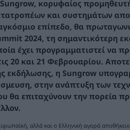
 Sungrow, κορυφαίος προμηθευτ
ετατροπέων και συστημάτων αποθ
αγκόσμιο επίπεδο, θα πρωταγωνι
ummit 2024, τη σημαντικότερη ε
ποία έχει προγραμματιστεί να π
τις 20 και 21 Φεβρουαρίου. Αποτ
ης εκδήλωσης, η Sungrow υπογραμ
έσμευση, στην ανάπτυξη των τεχ
ου θα επιταχύνουν την πορεία πρ
έλλον.
Ευρωπαϊκή, αλλά και ο Ελληνική αγορά αποθήκευσ