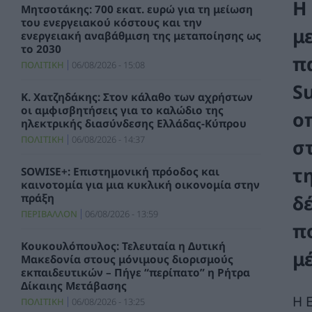
Η
Μητσοτάκης: 700 εκατ. ευρώ για τη μείωση
του ενεργειακού κόστους και την
μ
ενεργειακή αναβάθμιση της μεταποίησης ως
το 2030
π
ΠΟΛΙΤΙΚΗ
06/08/2026 - 15:08
S
Κ. Χατζηδάκης: Στον κάλαθο των αχρήστων
οι αμφισβητήσεις για το καλώδιο της
ο
ηλεκτρικής διασύνδεσης Ελλάδας-Κύπρου
ΠΟΛΙΤΙΚΗ
06/08/2026 - 14:37
σ
τ
SOWISE+: Επιστημονική πρόοδος και
καινοτομία για μια κυκλική οικονομία στην
δ
πράξη
ΠΕΡΙΒΑΛΛΟΝ
06/08/2026 - 13:59
π
Κουκουλόπουλος: Τελευταία η Δυτική
μ
Μακεδονία στους μόνιμους διορισμούς
εκπαιδευτικών – Πήγε “περίπατο” η Ρήτρα
Δίκαιης Μετάβασης
Η 
ΠΟΛΙΤΙΚΗ
06/08/2026 - 13:25