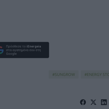
Πρόσθεσε το
iEnergeia
στα αγαπημένα σου στη
Google
SUNGROW
ENERGY ST