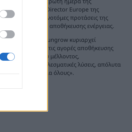
ης ενέργειας. Την πρώτη ημέρα της
r. James Li, ESS Director Europe της
ο, αλλά και οι καινοτόμες προτάσεις της
επόμενη ημέρα της αποθήκευσης ενέργειας.
ών ενέργειας, η Sungrow κυριαρχεί
τροπέων όσο και στις αγορές αποθήκευσης
ργία ενός βιώσιμου μέλλοντος,
οτόμες και αποτελεσματικές λύσεις, απόλυτα
αθαρή ενέργεια για όλους».