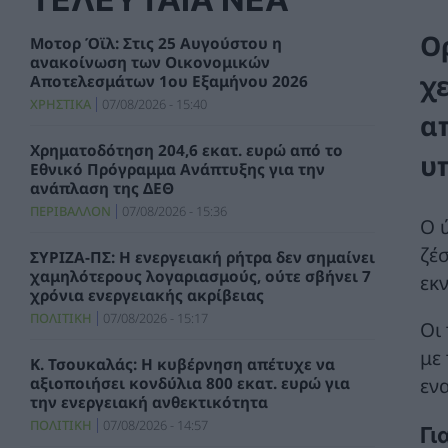
Ο
Μοτορ Όϊλ: Στις 25 Αυγούστου η
ανακοίνωση των Οικονομικών
χ
Αποτελεσμάτων 1ου Εξαμήνου 2026
ΧΡΗΣΤΙΚΑ
07/08/2026 - 15:40
α
Χρηματοδότηση 204,6 εκατ. ευρώ από το
υ
Εθνικό Πρόγραμμα Ανάπτυξης για την
ανάπλαση της ΔΕΘ
ΠΕΡΙΒΑΛΛΟΝ
07/08/2026 - 15:36
Ο 
ζέ
ΣΥΡΙΖΑ-ΠΣ: Η ενεργειακή ρήτρα δεν σημαίνει
χαμηλότερους λογαριασμούς, ούτε σβήνει 7
εκν
χρόνια ενεργειακής ακρίβειας
ΠΟΛΙΤΙΚΗ
07/08/2026 - 15:17
Οι
με
Κ. Τσουκαλάς: Η κυβέρνηση απέτυχε να
εν
αξιοποιήσει κονδύλια 800 εκατ. ευρώ για
την ενεργειακή ανθεκτικότητα
ΠΟΛΙΤΙΚΗ
07/08/2026 - 14:57
Γι