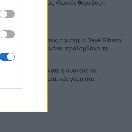
ντήρα λειτουργεί ως «λευκός θόρυβος»,
υς της νύχτας.
γίες της εποχής (όπως η γύρη), ο Dave Gibson
νη και τα αλλεργιογόνα, προλαμβάνει το
αράθυρα κλειστά, ώστε η συσκευή να
α, αντί να εισέρχεται νέα γύρη στο