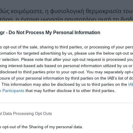
θώς κοιμόμαστε, η φυσιολογική θερμοκρασία του 
τόσο, η έντονη υγρασία σαμποτάρει αυτή τη διαδ
ρασία, ο ιδρώτας δεν μπορεί να εξατμιστεί απ
gr -
Do Not Process My Personal Information
ώθουμε ότι «σκάμε»
.
to opt-out of the sale, sharing to third parties, or processing of your per
αφυγραντήρας απομακρύνει αυτή την περιττή υγρ
formation for targeted advertising by us, please use the below opt-out s
εργοποιήσει τους φυσικούς μηχανισμούς ψύξης το
r selection. Please note that after your opt-out request is processed y
eing interest-based ads based on personal information utilized by us or
ιδανική ρύθμιση
disclosed to third parties prior to your opt-out. You may separately opt-
losure of your personal information by third parties on the IAB’s list of
. This information may also be disclosed by us to third parties on the
IA
ειδικός συνιστά να ρυθμίζετε τη σχετική υγρασία 
Participants
that may further disclose it to other third parties.
Αν πέσει κάτω από 40%
: Ο αέρας θα ξηράνει τ
αναπνοή και αυξάνοντας το ροχαλητό.
l Data Processing Opt Outs
Αν ανέβει πάνω από 60%
: Δημιουργούνται ιδα
σκόνης και μούχλας.
o opt-out of the Sharing of my personal data.