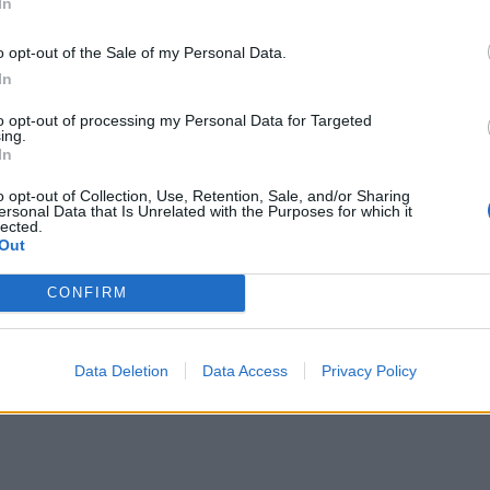
In
nus Tip
: Ο απαλός, σταθερός βόμβος του αφυγρα
λύπτοντας τους ενοχλητικούς εξωτερικούς θορύβο
o opt-out of the Sale of my Personal Data.
In
οφέρετε από αλλεργίες;
to opt-out of processing my Personal Data for Targeted
ing.
 το πρόβλημά σας δεν είναι η ζέστη αλλά οι αλλερ
In
οτείνει τον καθαριστή αέρα. Φιλτράροντας τη σκό
o opt-out of Collection, Use, Retention, Sale, and/or Sharing
άρνισμα και τη συμφόρηση.
ersonal Data that Is Unrelated with the Purposes for which it
lected.
Out
α να λειτουργήσει αποτελεσματικά, κρατήστε τα π
ακυκλώνει και να καθαρίζει τον ήδη υπάρχοντα αέρ
CONFIRM
μάτιο.
γή:
Express
Data Deletion
Data Access
Privacy Policy