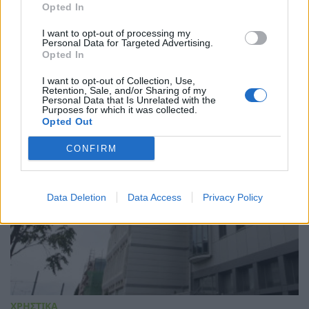
Opted In
I want to opt-out of processing my
ΣΥΜΒΑΤΙΚΕΣ ΠΗΓΕΣ
Personal Data for Targeted Advertising.
Opted In
Σχεδόν 70% πάνω από τα προ κρίσης επίπεδα
οι λιανικές τιμές του φυσικού αερίου στην
I want to opt-out of Collection, Use,
Ευρώπη
Retention, Sale, and/or Sharing of my
Personal Data that Is Unrelated with the
30/07/2026 - 08:03
Purposes for which it was collected.
Opted Out
CONFIRM
Data Deletion
Data Access
Privacy Policy
ΧΡΗΣΤΙΚΑ