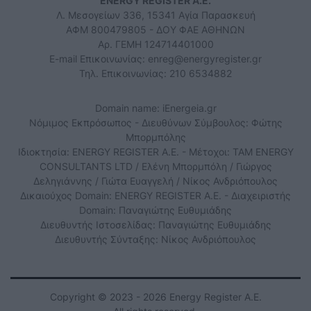
ENERGY REGISTER Α.Ε.
Λ. Μεσογείων 336, 15341 Αγία Παρασκευή
ΑΦΜ 800479805 - ΔΟΥ ΦΑΕ ΑΘΗΝΩΝ
Αρ. ΓΕΜΗ 124714401000
E-mail Επικοινωνίας:
enreg@energyregister.gr
Τηλ. Επικοινωνίας: 210 6534882
Domain name: iEnergeia.gr
Νόμιμος Εκπρόσωπος - Διευθύνων Σύμβουλος: Φώτης
Μπορμπόλης
Ιδιοκτησία: ENERGY REGISTER Α.Ε. - Μέτοχοι: TAM ENERGY
CONSULTANTS LTD / Ελένη Μπορμπόλη / Γιώργος
Δεληγιάννης / Γιώτα Ευαγγελή / Νίκος Ανδριόπουλος
Δικαιούχος Domain: ENERGY REGISTER Α.Ε. - Διαχειριστής
Domain: Παναγιώτης Ευθυμιάδης
Διευθυντής Ιστοσελίδας: Παναγιώτης Ευθυμιάδης
Διευθυντής Σύνταξης: Νίκος Ανδριόπουλος
Copyright © 2023 - 2026 Energy Register Α.Ε.