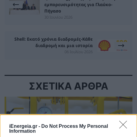
εμπορευσιμότητας για Γλαύκο-
Πήγασο
30 Ιουνίου 2026
Shell: Εκατό χρόνια διαδρομές-Κάθε
διαδρομή και μια ιστορία
06 Ιουλίου 2026
ΣΧΕΤΙΚΑ ΑΡΘΡΑ
iEnergeia.gr -
Do Not Process My Personal
Information