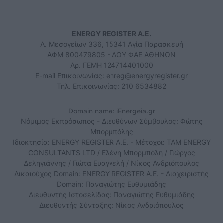
ENERGY REGISTER Α.Ε.
Λ. Μεσογείων 336, 15341 Αγία Παρασκευή
ΑΦΜ 800479805 - ΔΟΥ ΦΑΕ ΑΘΗΝΩΝ
Αρ. ΓΕΜΗ 124714401000
E-mail Επικοινωνίας:
enreg@energyregister.gr
Τηλ. Επικοινωνίας: 210 6534882
Domain name: iEnergeia.gr
Νόμιμος Εκπρόσωπος - Διευθύνων Σύμβουλος: Φώτης
Μπορμπόλης
Ιδιοκτησία: ENERGY REGISTER Α.Ε. - Μέτοχοι: TAM ENERGY
CONSULTANTS LTD / Ελένη Μπορμπόλη / Γιώργος
Δεληγιάννης / Γιώτα Ευαγγελή / Νίκος Ανδριόπουλος
Δικαιούχος Domain: ENERGY REGISTER Α.Ε. - Διαχειριστής
Domain: Παναγιώτης Ευθυμιάδης
Διευθυντής Ιστοσελίδας: Παναγιώτης Ευθυμιάδης
Διευθυντής Σύνταξης: Νίκος Ανδριόπουλος