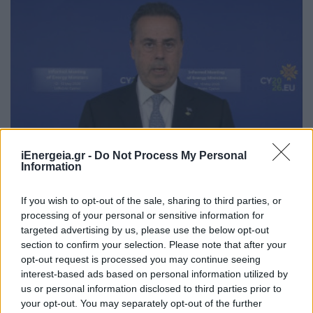
iEnergeia.gr -
Do Not Process My Personal
ΠΟΛΙΤΙΚΗ
Information
Σταύρος Παπασταύρου: Η συμφωνία
δημιουργεί νέα και ισχυρή δυναμική για την
If you wish to opt-out of the sale, sharing to third parties, or
υλοποίηση του GSI
processing of your personal or sensitive information for
06/08/2026 - 12:46
targeted advertising by us, please use the below opt-out
section to confirm your selection. Please note that after your
opt-out request is processed you may continue seeing
interest-based ads based on personal information utilized by
us or personal information disclosed to third parties prior to
your opt-out. You may separately opt-out of the further