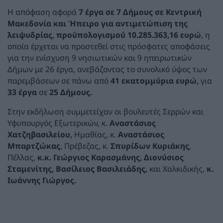
Η απόφαση αφορά
7
έργα σε 7 Δήμους σε
Κεντρική
Μακεδονία και Ήπειρο για αντιμετώπιση της
λειψυδρίας, προϋπολογισμού 10.285.363,16 ευρώ
, η
οποία έρχεται να προστεθεί στις πρόσφατες αποφάσεις
για την ενίσχυση 9 νησιωτικών και 9 ηπειρωτικών
Δήμων με 26 έργα, ανεβάζοντας το συνολικό ύψος των
παρεμβάσεων σε πάνω από
41 εκατομμύρια ευρώ,
για
33 έργα
σε
25 Δήμους.
Στην εκδήλωση συμμετείχαν οι βουλευτές Σερρών και
Υφυπουργός Εξωτερικών, κ.
Αναστάσιος
Χατζηβασιλείου,
Ημαθίας, κ.
Αναστάσιος
Μπαρτζώκας
, Πρέβεζας, κ.
Σπυρίδων Κυριάκης
,
Πέλλας,
κ.κ. Γεώργιος Καρασμάνης, Διονύσιος
Σταμενίτης, Βασίλειος Βασιλειάδης,
και Χαλκιδικής,
κ.
Ιωάννης Γιώργος.