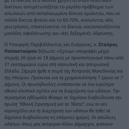
δικτύων, αντιμετωπίζεται το μεγάλο πρόβλημα των
απωλειών από πεπαλαιωμένα δίκτυα αμιάντου, που σε
πολλά δίκτυα φτάνει και το 60-70%, ανοίγονται νέες
γεωτρήσεις, επεκτείνονται τα δίκτυα, κατασκευάζονται
μονάδες αφαλάτωσης και νέες δεξαμενές ύδρευσης.
Ο Υπουργός Περιβάλλοντος και Ενέργειας, κ.
Σταύρος
Παπασταύρου
δήλωσε:
«Έχουμε υπογράψει μέχρι
στιγμής 26 έργα σε 18 Δήμους με προϋπολογισμό πάνω από
31 εκατομμύρια ευρώ στη νησιωτική και ηπειρωτική
Ελλάδα. Σήμερα ήρθε η σειρά της Κεντρικής Μακεδονίας και
της Ηπείρου. Πρόκειται για τη χρηματοδότηση 7 έργων σε 7
Δήμους. Οι πρωτοβουλίες εντάσσονται σε ένα ευρύτερο
εθνικό ολιστικό σχέδιο για τη διαχείριση των υδάτων. Την
περασμένη εβδομάδα θέσαμε σε δημόσια διαβούλευση την
πρώτη ‘’Εθνική Στρατηγική για τα Ύδατα’’, ενώ το νέο
νομοσχέδιο για τη διαχείριση των υδάτων θα τεθεί σε
δημόσια διαβούλευση τις επόμενες ημέρες. Οι απώλειες
υδάτων, όπως μας ανέφεραν άλλοι Δήμαρχοι, φτάνουν