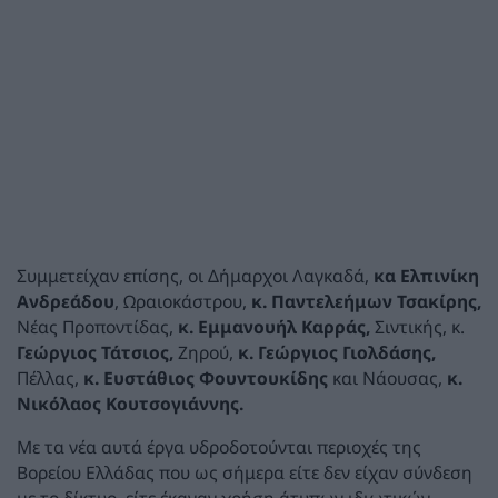
Συμμετείχαν επίσης, οι Δήμαρχοι Λαγκαδά,
κα Ελπινίκη
Ανδρεάδου
, Ωραιοκάστρου,
κ. Παντελεήμων Τσακίρης,
Νέας Προποντίδας,
κ. Εμμανουήλ Καρράς,
Σιντικής, κ.
Γεώργιος Τάτσιος,
Ζηρού,
κ. Γεώργιος Γιολδάσης,
Πέλλας,
κ. Ευστάθιος Φουντουκίδης
και Νάουσας,
κ.
Νικόλαος Κουτσογιάννης.
Με τα νέα αυτά έργα υδροδοτούνται περιοχές της
Βορείου Ελλάδας που ως σήμερα είτε δεν είχαν σύνδεση
με το δίκτυο, είτε έκαναν χρήση άτυπων ιδιωτικών