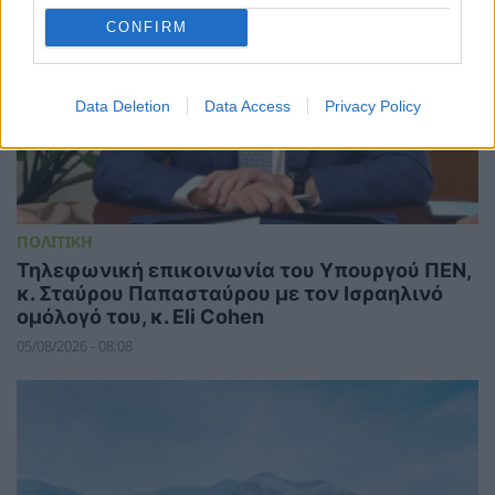
CONFIRM
Data Deletion
Data Access
Privacy Policy
ΠΟΛΙΤΙΚΗ
Τηλεφωνική επικοινωνία του Υπουργού ΠΕΝ,
κ. Σταύρου Παπασταύρου με τον Ισραηλινό
ομόλογό του, κ. Eli Cohen
05/08/2026 - 08:08