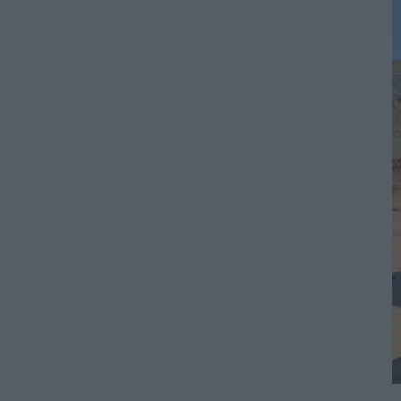
ΠΕΡΙΒΑΛΛΟΝ
06/08/2026 - 09:18
Η Viohalco καταγράφει ισχυρές επιδόσεις
το πρώτο εξάμηνο του 2026 με αυξημένα
έσοδα και βελτιωμένη κερδοφορία
ΚΑΤΑΣΚΕΥΕΣ
06/08/2026 - 08:58
Ομιλος ΔΕΗ: Συνεχιζόμενη ισχυρή ανάπτυξη
στο α΄ εξάμηνο 2026 με προσαρμοσμένο
EBITDA στα €1,2 δισ.
ΗΛΕΚΤΡΙΣΜΟΣ
06/08/2026 - 08:28
Ηλεκτρική διασύνδεση Ελλάδας – Κύπρου:
Υπογράφηκε η συμφωνία με τη γαλλική
Meridiam
ΗΛΕΚΤΡΙΣΜΟΣ
06/08/2026 - 08:04
Γιάννης Τριήρης: Ο εξωδικαστικός δεν είναι
πανάκεια – Το ιδιωτικό χρέος δεν
αντιμετωπίζεται με κυβερνητικούς
πανηγυρισμούς