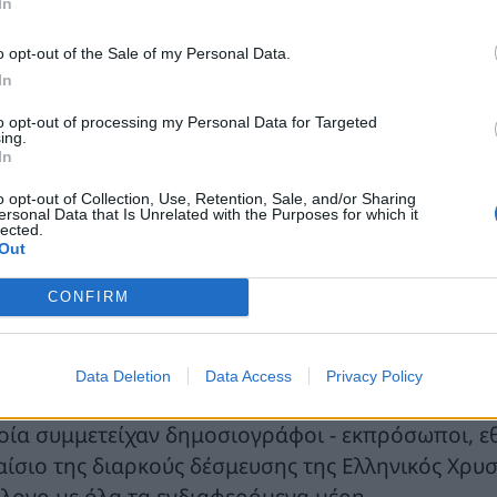
In
o opt-out of the Sale of my Personal Data.
In
to opt-out of processing my Personal Data for Targeted
ing.
In
o opt-out of Collection, Use, Retention, Sale, and/or Sharing
ersonal Data that Is Unrelated with the Purposes for which it
lected.
Out
CONFIRM
Data Deletion
Data Access
Privacy Policy
επίσκεψη πραγματοποιήθηκε μια εβδομάδα μετά τη
οία συμμετείχαν δημοσιογράφοι - εκπρόσωποι, ε
αίσιο της διαρκούς δέσμευσης της Ελληνικός Χρυσ
άλογο με όλα τα ενδιαφερόμενα μέρη.