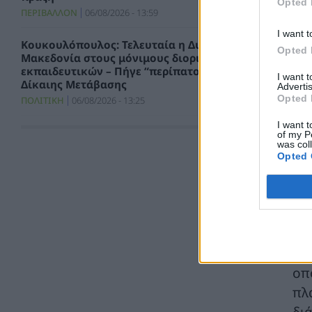
Opted 
ΠΕΡΙΒΑΛΛΟΝ
06/08/2026 - 13:59
I want t
Κουκουλόπουλος: Τελευταία η Δυτική
Opted 
Μακεδονία στους μόνιμους διορισμούς
εκπαιδευτικών – Πήγε “περίπατο” η Ρήτρα
I want 
Δίκαιης Μετάβασης
Advertis
Opted 
ΠΟΛΙΤΙΚΗ
06/08/2026 - 13:25
I want t
Σταύρος Παπασταύρου: Η συμφωνία
of my P
was col
δημιουργεί νέα και ισχυρή δυναμική για την
Opted 
υλοποίηση του GSI
ΠΟΛΙΤΙΚΗ
06/08/2026 - 12:46
Υποβλήθηκε το αίτημα για την
ενεργοποίηση της ρήτρας διαφυγής για την
ενεργειακή ανθεκτικότητα
ΠΟΛΙΤΙΚΗ
06/08/2026 - 12:44
Η 
οπ
METLEN: Ιστορικά υψηλές επιδόσεις κατά το
πλ
Α’ Εξάμηνο του 2026 σε όλους τους
βασικούς χρηματοοικονομικούς δείκτες
δι