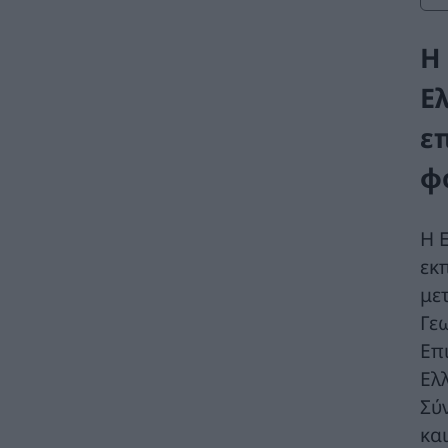
Η
Ε
ε
φ
Η 
εκ
με
Γε
Επ
Ελ
Σύ
κα