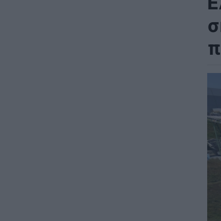
Ε
σ
π