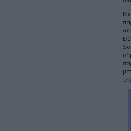
ΗΛΕΚΤΡΙΣΜΟΣ
06/08/2026 - 11:20
Με
ΠΑΣΟΚ: Ζητά δεσμευτικό χρονοδιάγραμμα
πα
υλοποίησης ενός έργου κρίσιμου τόσο από
στ
ενεργειακής όσο και από γεωπολιτικής
σκοπιάς
El
ΠΟΛΙΤΙΚΗ
06/08/2026 - 10:25
Σκ
σή
HELLENiQ ENERGY: Αποτελέσματα Β’
Τριμήνου / Α’ Εξαμήνου 2026
πα
ΣΥΜΒΑΤΙΚΕΣ ΠΗΓΕΣ
06/08/2026 - 10:21
με
τη
Όμιλος AKTOR: Εξαγορά του 75% των
εταιρειών ΗΛΕΚΤΩΡ και THALIS στο πλαίσιο
στρατηγικής συνεργασίας με τον Όμιλο
ΜΟΤΟΡ ΟΪΛ
ΧΡΗΣΤΙΚΑ
06/08/2026 - 09:41
WWF Ελλάς: Περισσότερα από 180.000
στρέμματα καμένων δασικών εκτάσεων σε
λίγες μόλις μέρες