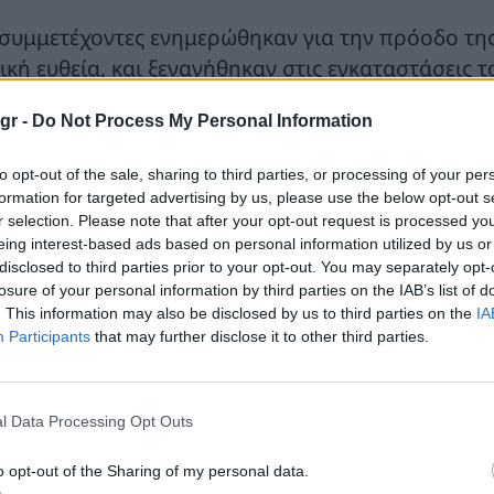
 συμμετέχοντες ενημερώθηκαν για την πρόοδο της 
ική ευθεία, και ξεναγήθηκαν στις εγκαταστάσεις τ
οκτήσουν άμεση εικόνα για την εξέλιξη ενός από
gr -
Do Not Process My Personal Information
οποιούνται σήμερα στη χώρα και να ενημερωθούν 
νικής οικονομίας, των εξαγωγών, της βιομηχανικ
to opt-out of the sale, sharing to third parties, or processing of your per
ώτων υλών που είναι απαραίτητες για την ενεργε
formation for targeted advertising by us, please use the below opt-out s
r selection. Please note that after your opt-out request is processed y
eing interest-based ads based on personal information utilized by us or
disclosed to third parties prior to your opt-out. You may separately opt-
losure of your personal information by third parties on the IAB’s list of
. This information may also be disclosed by us to third parties on the
IA
Participants
that may further disclose it to other third parties.
l Data Processing Opt Outs
o opt-out of the Sharing of my personal data.