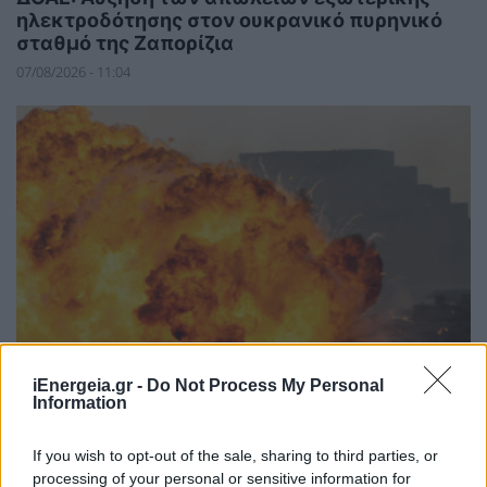
ηλεκτροδότησης στον ουκρανικό πυρηνικό
σταθμό της Ζαπορίζια
07/08/2026 - 11:04
iEnergeia.gr -
Do Not Process My Personal
Information
ΚΟΣΜΟΣ
Η Ουκρανία έπληξε ρωσικό τερματικό
If you wish to opt-out of the sale, sharing to third parties, or
σταθμό εξαγωγών και πετρελαϊκές
processing of your personal or sensitive information for