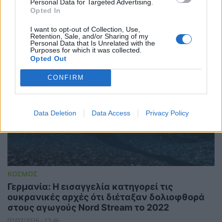
Personal Data for Targeted Advertising.
23/07/2026 - 12:26
Opted In
I want to opt-out of Collection, Use,
Retention, Sale, and/or Sharing of my
Personal Data that Is Unrelated with the
Purposes for which it was collected.
Opted Out
CONFIRM
Data Deletion
Data Access
Privacy Policy
ΚΟΣΜΟΣ
Γερμανία: Η εισαγγελία κατηγορεί τις
ουκρανικές αρχές ότι διέταξαν δολιοφθορά
στους αγωγούς Nord Stream το 2022
02/07/2026 - 13:46