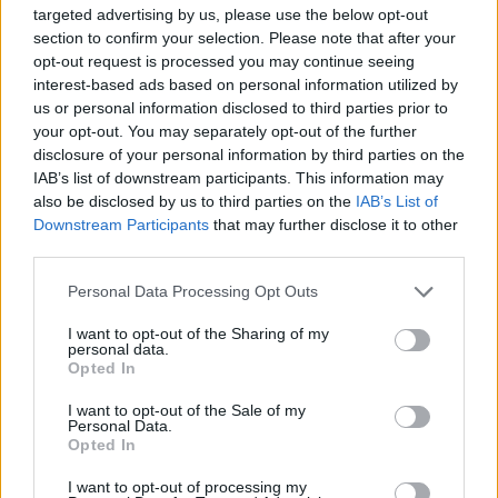
εγκαταστάσεις
targeted advertising by us, please use the below opt-out
section to confirm your selection. Please note that after your
27/07/2026 - 13:49
opt-out request is processed you may continue seeing
interest-based ads based on personal information utilized by
us or personal information disclosed to third parties prior to
your opt-out. You may separately opt-out of the further
disclosure of your personal information by third parties on the
IAB’s list of downstream participants. This information may
also be disclosed by us to third parties on the
IAB’s List of
Downstream Participants
that may further disclose it to other
third parties.
Personal Data Processing Opt Outs
I want to opt-out of the Sharing of my
personal data.
Opted In
ΠΟΛΙΤΙΚΗ
I want to opt-out of the Sale of my
Personal Data.
Πολιτική συμφωνία για το 21ο πακέτο
Opted In
κυρώσεων κατά της Ρωσίας πέτυχαν οι
πρέσβεις των 27 της ΕΕ
I want to opt-out of processing my