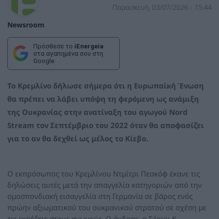
Παρασκευή, 03/07/2026 - 15:44
Newsroom
Πρόσθεσε το
iEnergeia
στα αγαπημένα σου στη
Google
Το Κρεμλίνο δήλωσε σήμερα ότι η Ευρωπαϊκή Ένωση
θα πρέπει να λάβει υπόψη τη φερόμενη ως ανάμιξη
της Ουκρανίας στην ανατίναξη του αγωγού Nord
Stream τον Σεπτέμβριο του 2022 όταν θα αποφασίζει
για το αν θα δεχθεί ως μέλος το Κίεβο.
Ο εκπρόσωπος του Κρεμλίνου Ντμίτρι Πεσκόφ έκανε τις
δηλώσεις αυτές μετά την απαγγελία κατηγοριών από την
ομοσπονδιακή εισαγγελία στη Γερμανία σε βάρος ενός
πρώην αξιωματικού του ουκρανικού στρατού σε σχέση με
τις εκρήξεις στους αγωγούς. Ο άνδρας, ο Σέρχιι Κ.,