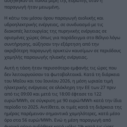
αυξήθηκαν σε πολλά μέρη της Ευρώπης όταν η
παραγωγή ήταν μειωμένη.
Η κάτω του μέσου όρου παραγωγή αιολικής και
υδροηλεκτρικής ενέργειας, σε συνδυασμό με τις
διακοπές λειτουργίας της πυρηνικής ενέργειας σε
ορισμένες χώρες όπως για παράδειγμα στο Βέλγιο λόγω
συντήρησης, αύξησαν την εξάρτηση από την
ακριβότερη παραγωγή ορυκτών καυσίμων σε περιόδους
χαμηλής παραγωγής ηλιακής ενέργειας.
Αυτή η τάση ήταν περισσότερο εμφανής τις ώρες που
δεν λειτουργούσαν τα φωτοβολταικά. Κατά τη διάρκεια
του Μαΐου και του Ιουνίου 2026, η μέση ωριαία τιμή
ηλεκτρικής ενέργειας σε ολόκληρη την ΕΕ των 27 πριν
από τις 09:00 και μετά τις 18:00 έφτασε τα 122
ευρώ/MWh, σε σύγκριση με 90 ευρώ/MWh κατά την ίδια
περίοδο το 2025. Αντίθετα, οι τιμές κατά τη διάρκεια της
ημέρας παρέμειναν σημαντικά χαμηλότερες, κατά μέσο
όρο στα 56 ευρώ/MWh. Ενώ η μέση παραγωγή από
φυσικό αέριο αυξήθηκε κατά μόλις 1% κατά τις ώρες