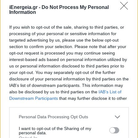
iEnergeia.gr -
Do Not Process My Personal
Information
If you wish to opt-out of the sale, sharing to third parties, or
processing of your personal or sensitive information for
targeted advertising by us, please use the below opt-out
section to confirm your selection. Please note that after your
opt-out request is processed you may continue seeing
interest-based ads based on personal information utilized by
us or personal information disclosed to third parties prior to
your opt-out. You may separately opt-out of the further
disclosure of your personal information by third parties on the
IAB’s list of downstream participants. This information may
also be disclosed by us to third parties on the
IAB’s List of
ΑΠΟΘΗΚΕΥΣΗ
Downstream Participants
that may further disclose it to other
ΣΥΦΩΕΛ: Χάθηκαν 153,74 εκατ. ευρώ για τις
third parties.
μπαταρίες – Μεγάλη απώλεια για τις μικρές
επιχειρήσεις
Personal Data Processing Opt Outs
07/08/2026 - 13:11
I want to opt-out of the Sharing of my
personal data.
Opted In