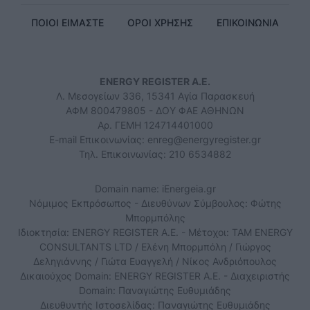
ΠΟΙΟΙ ΕΙΜΑΣΤΕ
ΟΡΟΙ ΧΡΗΣΗΣ
ΕΠΙΚΟΙΝΩΝΙΑ
ENERGY REGISTER Α.Ε.
Λ. Μεσογείων 336, 15341 Αγία Παρασκευή
ΑΦΜ 800479805 - ΔΟΥ ΦΑΕ ΑΘΗΝΩΝ
Αρ. ΓΕΜΗ 124714401000
E-mail Επικοινωνίας:
enreg@energyregister.gr
Τηλ. Επικοινωνίας: 210 6534882
Domain name: iEnergeia.gr
Νόμιμος Εκπρόσωπος - Διευθύνων Σύμβουλος: Φώτης
Μπορμπόλης
Ιδιοκτησία: ENERGY REGISTER Α.Ε. - Μέτοχοι: TAM ENERGY
CONSULTANTS LTD / Ελένη Μπορμπόλη / Γιώργος
Δεληγιάννης / Γιώτα Ευαγγελή / Νίκος Ανδριόπουλος
Δικαιούχος Domain: ENERGY REGISTER Α.Ε. - Διαχειριστής
Domain: Παναγιώτης Ευθυμιάδης
Διευθυντής Ιστοσελίδας: Παναγιώτης Ευθυμιάδης