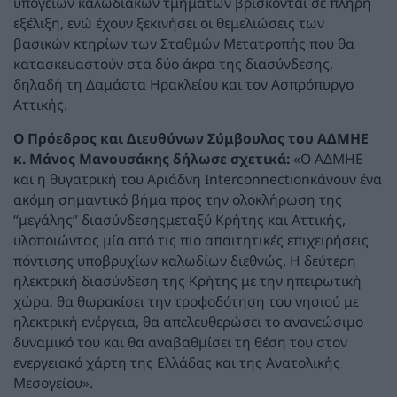
υπόγειων καλωδιακών τμημάτων βρίσκονται σε πλήρη
εξέλιξη, ενώ έχουν ξεκινήσει οι θεμελιώσεις των
βασικών κτηρίων των Σταθμών Μετατροπής που θα
κατασκευαστούν στα δύο άκρα της διασύνδεσης,
δηλαδή τη Δαμάστα Ηρακλείου και τον Ασπρόπυργο
Αττικής.
Ο
Πρόεδρος και Διευθύνων Σύμβουλος του ΑΔΜΗΕ
κ. Μάνος Μανουσάκης
δήλωσε σχετικά:
«Ο ΑΔΜΗΕ
και η θυγατρική του Αριάδνη
Interconnection
κάνουν ένα
ακόμη σημαντικό βήμα προς την ολοκλήρωση της
“μεγάλης” διασύνδεσηςμεταξύ Κρήτης και Αττικής,
υλοποιώντας μία από τις πιο απαιτητικές επιχειρήσεις
πόντισης υποβρυχίων καλωδίων διεθνώς. Η δεύτερη
ηλεκτρική διασύνδεση της Κρήτης με την ηπειρωτική
χώρα
,
θα θωρακίσει την τροφοδότηση του νησιού με
ηλεκτρική ενέργεια, θα απελευθερώσει το ανανεώσιμο
δυναμικό του και θα αναβαθμίσει τη θέση του στον
ενεργειακό χάρτη της Ελλάδας και της Ανατολικής
Μεσογείου».