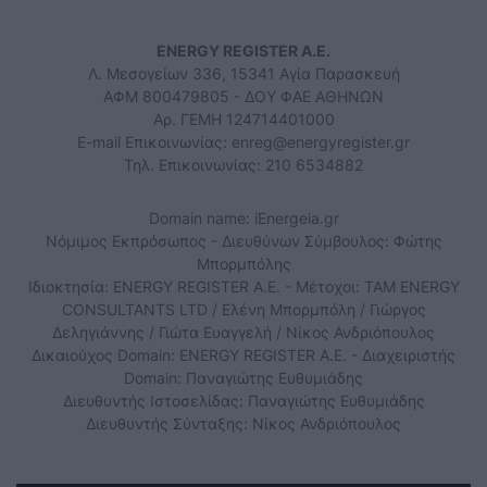
ENERGY REGISTER Α.Ε.
Λ. Μεσογείων 336, 15341 Αγία Παρασκευή
ΑΦΜ 800479805 - ΔΟΥ ΦΑΕ ΑΘΗΝΩΝ
Αρ. ΓΕΜΗ 124714401000
E-mail Επικοινωνίας:
enreg@energyregister.gr
Τηλ. Επικοινωνίας: 210 6534882
Domain name: iEnergeia.gr
Νόμιμος Εκπρόσωπος - Διευθύνων Σύμβουλος: Φώτης
Μπορμπόλης
Ιδιοκτησία: ENERGY REGISTER Α.Ε. - Μέτοχοι: TAM ENERGY
CONSULTANTS LTD / Ελένη Μπορμπόλη / Γιώργος
Δεληγιάννης / Γιώτα Ευαγγελή / Νίκος Ανδριόπουλος
Δικαιούχος Domain: ENERGY REGISTER Α.Ε. - Διαχειριστής
Domain: Παναγιώτης Ευθυμιάδης
Διευθυντής Ιστοσελίδας: Παναγιώτης Ευθυμιάδης
Διευθυντής Σύνταξης: Νίκος Ανδριόπουλος