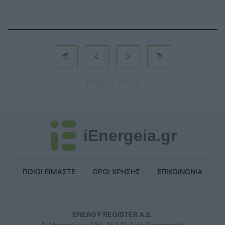
Σελίδα 5 από 14
iEnergeia.gr
ΠΟΙΟΙ ΕΙΜΑΣΤΕ
ΟΡΟΙ ΧΡΗΣΗΣ
ΕΠΙΚΟΙΝΩΝΙΑ
ENERGY REGISTER Α.Ε.
Λ. Μεσογείων 336, 15341 Αγία Παρασκευή