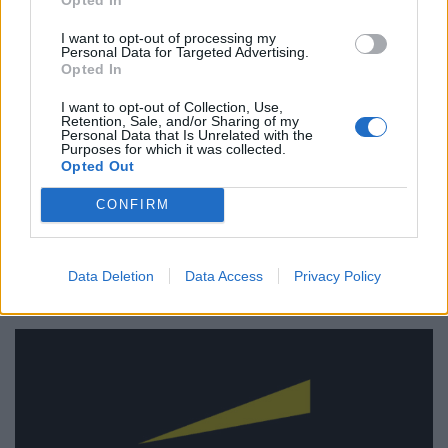
I want to opt-out of processing my
Personal Data for Targeted Advertising.
Opted In
I want to opt-out of Collection, Use,
Retention, Sale, and/or Sharing of my
Personal Data that Is Unrelated with the
ΣΒΕ: Στο επίκεντρο του Thessaloniki
Purposes for which it was collected.
Summit 2025 το μέλλον της ΝA
Opted Out
Ευρώπης μέσω των οικονομικών
CONFIRM
και βιομηχανικών πολιτικών
ΧΡΗΣΤΙΚΑ
05/02/2025 - 14:01
Data Deletion
Data Access
Privacy Policy