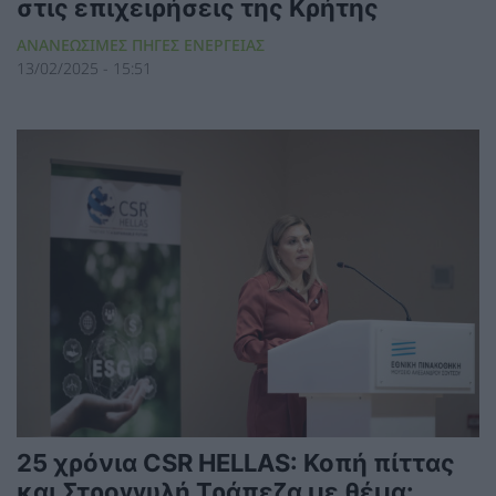
στις επιχειρήσεις της Κρήτης
ΑΝΑΝΕΩΣΙΜΕΣ ΠΗΓΕΣ ΕΝΕΡΓΕΙΑΣ
13/02/2025 - 15:51
25 χρόνια CSR HELLAS: Κοπή πίττας
και Στρογγυλή Τράπεζα με θέμα: