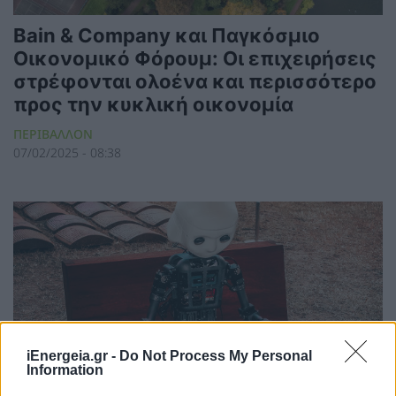
Bain & Company και Παγκόσμιο
Οικονομικό Φόρουμ: Οι επιχειρήσεις
στρέφονται ολοένα και περισσότερο
προς την κυκλική οικονομία
ΠΕΡΙΒΑΛΛΟΝ
07/02/2025 - 08:38
iEnergeia.gr -
Do Not Process My Personal
Information