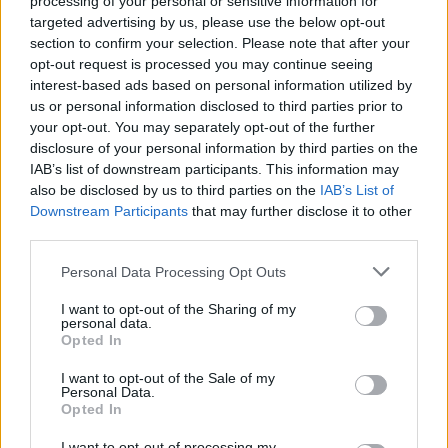
processing of your personal or sensitive information for
ΠΟΛΙΤΙΚΗ
targeted advertising by us, please use the below opt-out
28/04/2026 - 09:26
section to confirm your selection. Please note that after your
opt-out request is processed you may continue seeing
interest-based ads based on personal information utilized by
us or personal information disclosed to third parties prior to
your opt-out. You may separately opt-out of the further
disclosure of your personal information by third parties on the
IAB’s list of downstream participants. This information may
also be disclosed by us to third parties on the
IAB’s List of
Downstream Participants
that may further disclose it to other
third parties.
Personal Data Processing Opt Outs
I want to opt-out of the Sharing of my
personal data.
Πρώτη δημόσια παρουσίαση των
Opted In
προδιαγραφών για τα σχέδια αστικής
I want to opt-out of the Sale of my
ανθεκτικότητας σε ημερίδα του
Personal Data.
Ελληνικού Δικτύου Ανθεκτικών
Opted In
πόλεων
I want to opt-out of processing my