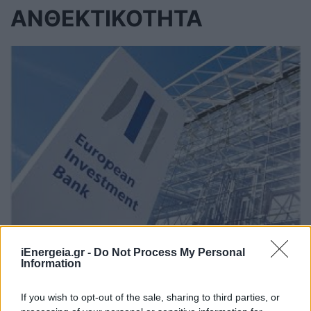
ΑΝΘΕΚΤΙΚΟΤΗΤΑ
Συνεργασία ΕΤΕπ-Ταμείου
iEnergeia.gr -
Do Not Process My Personal
Παρακαταθηκών και Δανείων για
Information
την προώθηση βιώσιμων αστικών
επενδύσεων στην Ελλάδα
If you wish to opt-out of the sale, sharing to third parties, or