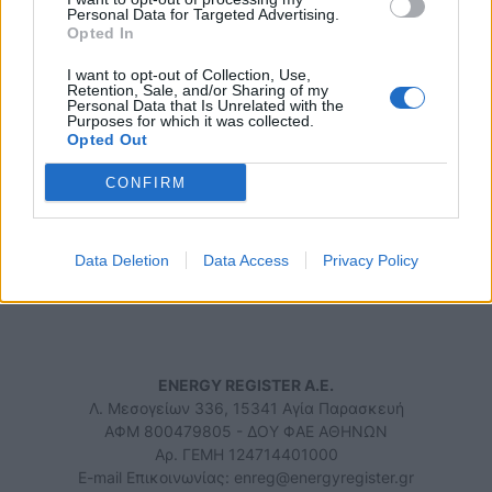
Personal Data for Targeted Advertising.
ΠΕΡΙΒΑΛΛΟΝ
Opted In
23/05/2025 - 12:37
I want to opt-out of Collection, Use,
Retention, Sale, and/or Sharing of my
Personal Data that Is Unrelated with the
Purposes for which it was collected.
Opted Out
CONFIRM
iEnergeia.gr
Data Deletion
Data Access
Privacy Policy
ΠΟΙΟΙ ΕΙΜΑΣΤΕ
ΟΡΟΙ ΧΡΗΣΗΣ
ΕΠΙΚΟΙΝΩΝΙΑ
ENERGY REGISTER Α.Ε.
Λ. Μεσογείων 336, 15341 Αγία Παρασκευή
ΑΦΜ 800479805 - ΔΟΥ ΦΑΕ ΑΘΗΝΩΝ
Αρ. ΓΕΜΗ 124714401000
E-mail Επικοινωνίας:
enreg@energyregister.gr