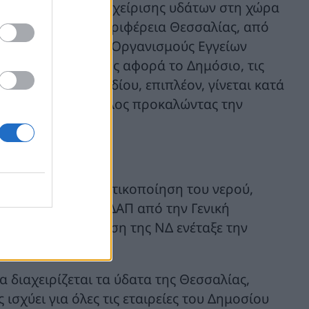
ωτικοποίηση της διαχείρισης υδάτων στη χώρα
ότητες από την Περιφέρεια Θεσσαλίας, από
ΤΑ, καταργεί τους Οργανισμούς Εγγείων
ιασδήποτε διάταξης αφορά το Δημόσιο, τις
θεση του νομοσχεδίου, επιπλέον, γίνεται κατά
ο Σωκράτης Φάμελλος προκαλώντας την
ο νερό
φαση για την ιδιωτικοποίηση του νερού,
αν έβγαλαν την ΕΥΔΑΠ από την Γενική
σε και η κυβέρνηση της ΝΔ ενέταξε την
α διαχειρίζεται τα ύδατα της Θεσσαλίας,
ισχύει για όλες τις εταιρείες του Δημοσίου