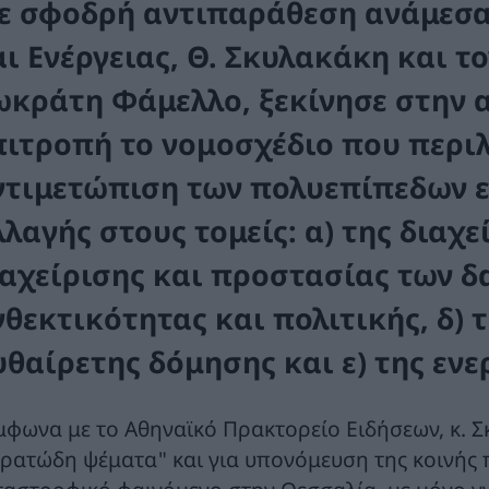
ε σφοδρή αντιπαράθεση ανάμεσα
αι Ενέργειας, Θ. Σκυλακάκη και τ
ωκράτη Φάμελλο, ξεκίνησε στην 
πιτροπή το νομοσχέδιο που περιλ
ντιμετώπιση των πολυεπίπεδων 
λαγής στους τομείς: α) της διαχε
ιαχείρισης και προστασίας των δα
νθεκτικότητας και πολιτικής, δ)
υθαίρετης δόμησης και ε) της ενε
μφωνα με το Αθηναϊκό Πρακτορείο Ειδήσεων, κ. Σ
ερατώδη ψέματα" και για υπονόμευση της κοινής 