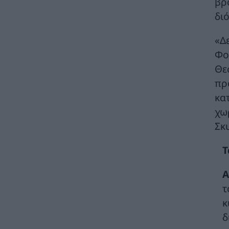
βρ
έσοδα και βελτιωμένη κερδοφορία
ΚΑΤΑΣΚΕΥΕΣ
06/08/2026 - 08:58
δι
Ομιλος ΔΕΗ: Συνεχιζόμενη ισχυρή ανάπτυξη
«Δ
στο α΄ εξάμηνο 2026 με προσαρμοσμένο
Φο
EBITDA στα €1,2 δισ.
ΗΛΕΚΤΡΙΣΜΟΣ
06/08/2026 - 08:28
Θε
πρ
Ηλεκτρική διασύνδεση Ελλάδας – Κύπρου:
κα
Υπογράφηκε η συμφωνία με τη γαλλική
Meridiam
χωρ
ΗΛΕΚΤΡΙΣΜΟΣ
06/08/2026 - 08:04
Σκ
Γιάννης Τριήρης: Ο εξωδικαστικός δεν είναι
Τ
πανάκεια – Το ιδιωτικό χρέος δεν
αντιμετωπίζεται με κυβερνητικούς
Α
πανηγυρισμούς
ΑΡΘΡΑ - ΑΝΑΛΥΣΕΙΣ
06/08/2026 - 07:59
τ
κ
GreenTank: Το ανθρακικό αποτύπωμα της
δ
ηλεκτροπαραγωγής – Ιούνιος 2026