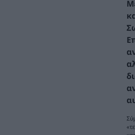
Μ
κ
Σ
Ε
α
αλ
δ
α
α
Σύ
«τ