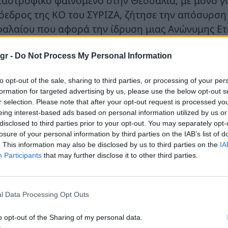
ταστροφικό φαινόμενο στην Θεσσαλία, με μόνο γ
όεδρος της ΚΟ του ΣΥΡΙΖΑ, ζήτησε την απόσυρση 
φαλαίου που αφορά την ίδρυση μιας Ανώνυμης Ετα
σσαλίας, υποστηρίζοντας πως πρόκειται για ιδιω
gr -
Do Not Process My Personal Information
 ισχυρισμός ότι υπάρχει οποιαδήποτε ιδιωτικοποί
ρατώδες ψέμα, διότι μιλάμε για έναν φορέα αποκλε
to opt-out of the sale, sharing to third parties, or processing of your per
formation for targeted advertising by us, please use the below opt-out s
 συμμετοχή φορέων του Δημοσίου και της Αυτοδο
r selection. Please note that after your opt-out request is processed y
εσε προς τον κ. Φάμελλο το ερώτημα: «Οπότε τι στ
eing interest-based ads based on personal information utilized by us or
μόσιο; Τι στην ευχή κέρδος υπάρχει που έχει μόν
disclosed to third parties prior to your opt-out. You may separately opt-
losure of your personal information by third parties on the IAB’s list of
νική Κυβέρνηση; Πώς μπορείτε να μιλάτε για ιδιωτ
. This information may also be disclosed by us to third parties on the
IA
αν μιλάμε για 100% Δημόσιο; Νομίζετε ότι αυτά τ
Participants
that may further disclose it to other third parties.
τραετία οδήγησαν κάπου αλλού από τα ποσοστά πο
αναλαμβάνετε τα τερατώδη ψέματα»;
l Data Processing Opt Outs
ρόκειται για ένα μοντέλο που σκοπεύει να εφαρμό
ωρούμε απαράδεκτο ότι η κυβέρνηση επέλεξε να 
o opt-out of the Sharing of my personal data.