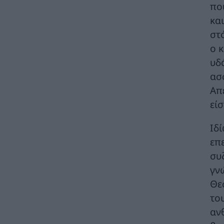
ενεργειακής όσο και από γεωπολιτικής
πο
σκοπιάς
κα
ΠΟΛΙΤΙΚΗ
06/08/2026 - 10:25
στ
HELLENiQ ENERGY: Αποτελέσματα Β’
ο 
Τριμήνου / Α’ Εξαμήνου 2026
υδ
ΣΥΜΒΑΤΙΚΕΣ ΠΗΓΕΣ
06/08/2026 - 10:21
ασ
Απ
Όμιλος AKTOR: Εξαγορά του 75% των
εταιρειών ΗΛΕΚΤΩΡ και THALIS στο πλαίσιο
εί
στρατηγικής συνεργασίας με τον Όμιλο
ΜΟΤΟΡ ΟΪΛ
Ιδ
ΧΡΗΣΤΙΚΑ
06/08/2026 - 09:41
επ
WWF Ελλάς: Περισσότερα από 180.000
συ
στρέμματα καμένων δασικών εκτάσεων σε
γν
λίγες μόλις μέρες
Θεσ
ΠΕΡΙΒΑΛΛΟΝ
06/08/2026 - 09:18
το
Η Viohalco καταγράφει ισχυρές επιδόσεις
αν
το πρώτο εξάμηνο του 2026 με αυξημένα