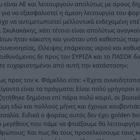
υ είναι ΑΕ και λειτουργούν απολύτως με όρους δη
ι για να εξασφαλιστεί η άμεση λειτουργία του φο
όχο να αντιμετωπιστεί μελλοντικά ενδεχομένη επ
κ. Σκυλακάκης, κάτι τέτοιο είναι απολύτως αναγκα
άτων ήταν κάκιστη και γινόταν υπό καθεστώς πα
συνενοησίας, έλλειψης επάρκειας νερού και καθυ
ευθυνόμενος δε προς τον ΣΥΡΙΖΑ και το ΠΑΣΟΚ δι
στε ευχαριστημένοι από αυτή την κατάσταση»;
ίως προς τον κ. Φάμελλο είπε: «Έχετε συνειδητοπο
είγοντα είναι τα πράγματα; Είναι πολύ γρήγοροι ο
ζητήθηκε δημόσια επί πάρα πολύ καιρό, οι βασικές
ώμη εδώ και πολλούς μήνες και έχουμε κουβεντιάσε
σαλία. Ειδικά ο φορέας αυτός δεν έχει golden boy
υ μεγέθους που πάμε να φτιάξουμε θα λειτουργήσ
θρώπους; Και πως θα τους προσελκύσουμε τους 