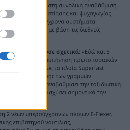
 συνεισφέροντας στη συνολική αναβάθμιση
οι χώροι διαμονής, εστίασης και ψυχαγωγίας
exer ενώ τα υπερσύγχρονα συστήματα
έδου υπηρεσιών, με βάση τις διεθνείς
ος Δικαίος, δήλωσε σχετικά:
«Εδώ και 3
ο σχεδιασμό και τη ναυπήγηση πρωτοποριακών
τηγό ναυτιλία όπως τα πλοία Superfast
ταχύτητα διασύνδεσης των γραμμών
Patmos, που έχουν αναβαθμίσει την ταξιδιωτική
ighspeed έχουν ενισχύσει σημαντικά την
ση 2 νέων υπερσύγχρονων πλοίων E-Flexer,
ικής επιβατηγού ναυτιλίας,