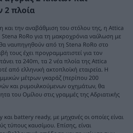
 2 πλοία
 και την αναβάθμιση του στόλου της, η Attica
Stena RoRo για τη μακροχρόνια ναύλωση με
α θα ναυπηγηθούν από τη Stena RoRo στο
αβή τους έχει προγραμματιστεί για τον
άνει τα 240m, τα 2 νέα πλοία της Attica
τέ από ελληνική ακτοπλοϊκή εταιρεία. Η
αμμικών μέτρων γκαράζ (περίπου 200
ηγών και ρυμουλκούμενων οχημάτων, θα
ητα του Ομίλου στις γραμμές της Αδριατικής
και battery ready, με μηχανές οι οποίες είναι
ύς τύπους καυσίμου. Επίσης, είναι