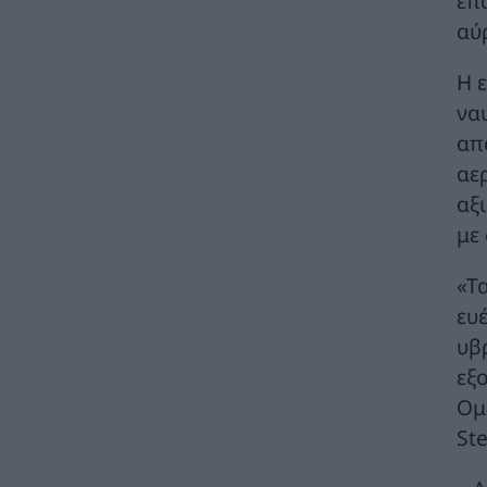
επ
αύ
Ειδικό Χωροταξικό Πλαίσιο για τον
Τουρισμό: Στρατηγικό εργαλείο για
οργανωμένη, ισόρροπη και βιώσιμη
Η 
τουριστική ανάπτυξη
να
ΠΟΛΙΤΙΚΗ
07/08/2026 - 10:47
απ
Απολογισμός Γ. Μανιάτη για τον δεύτερο
αε
χρόνο της θητείας του στο Ευρωπαϊκό
αξ
Κοινοβούλιο
με
ΠΟΛΙΤΙΚΗ
07/08/2026 - 10:44
Δήλωση του Υπουργού Ενέργειας Κύπρου
«Τ
για την είσοδο Meridiam στην ηλεκτρική
ευ
διασύνδεση Great Sea Interconnector
υβ
ΠΟΛΙΤΙΚΗ
07/08/2026 - 09:32
εξ
Θετικό βήμα η επανενεργοποίηση της
Ομ
Κυβερνητικής Επιτροπής Βιομηχανίας – Η
St
βιομηχανία ξανά στο επίκεντρο της
κυβερνητικής πολιτικής
ΚΑΤΑΣΚΕΥΕΣ
07/08/2026 - 08:58