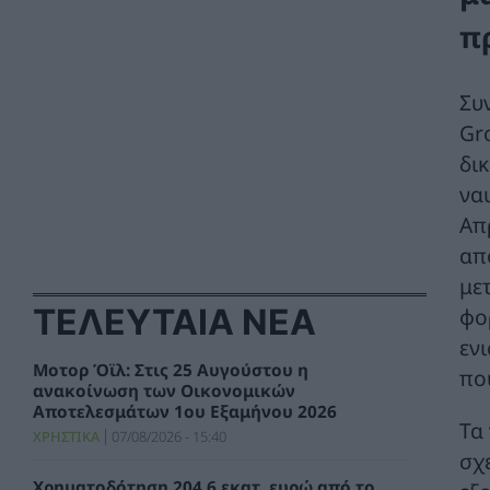
π
Συ
Gr
δι
να
Απ
απ
με
ΤΕΛΕΥΤΑΙΑ ΝΕΑ
φο
εν
Μοτορ Όϊλ: Στις 25 Αυγούστου η
πο
ανακοίνωση των Οικονομικών
Αποτελεσμάτων 1ου Εξαμήνου 2026
Τα 
ΧΡΗΣΤΙΚΑ
07/08/2026 - 15:40
σχ
Χρηματοδότηση 204,6 εκατ. ευρώ από το