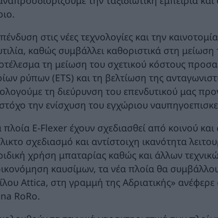
αναπροσδιορίζουμε την ταξιδιωτική εμπειρία και
ριο.
επένδυση στις νέες τεχνολογίες και την καινοτομί
υτιλία, καθώς συμβάλλει καθοριστικά στη μείωση
οτέλεσμα τη μείωση του σχετικού κόστους προσα
ρίων ρύπων (ETS) και τη βελτίωση της ανταγωνισ
ιολογούμε τη διεύρυνση του επενδυτικού μας προ
 στόχο την ενίσχυση του εγχώριου ναυπηγοεπισκ
α πλοία E-Flexer έχουν σχεδιασθεί από κοινού και
έλικτο σχεδιασμό και αντίστοιχη ικανότητα λειτο
ριδική χρήση μπαταρίας καθώς και άλλων τεχνικ
οικονόμηση καυσίμων, τα νέα πλοία θα συμβάλλο
ίλου Attica, στη γραμμή της Αδριατικής» ανέφερε 
ena RoRo.