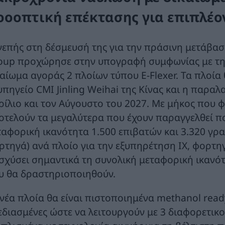
ροοπτική επέκτασης για επιπλέον
νεπής στη δέσμευσή της για την πράσινη μετάβαση
oup προχώρησε στην υπογραφή συμφωνίας με τη 
καίωμα αγοράς 2 πλοίων τύπου E-Flexer. Τα πλοί
υπηγείο CMI Jinling Weihai της Κίνας και η παραλ
ρίλιο και τον Αύγουστο του 2027. Με μήκος που φτ
οτελούν τα μεγαλύτερα που έχουν παραγγελθεί πο
ταφορική ικανότητα 1.500 επιβατών και 3.320 γρ
ρτηγά) ανά πλοίο για την εξυπηρέτηση ΙΧ, φορτ
ισχύσει σημαντικά τη συνολική μεταφορική ικανότ
υ θα δραστηριοποιηθούν.
νέα πλοία θα είναι πιστοποιημένα methanol ready 
εδιασμένες ώστε να λειτουργούν με 3 διαφορετικο