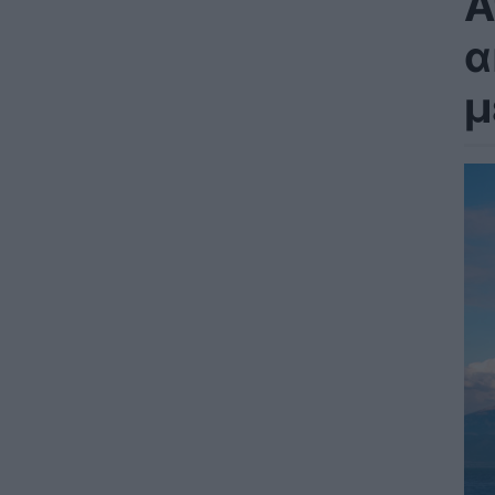
A
α
μ