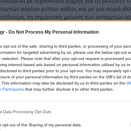
οπλισμένα με τεχνολογία αιχμής για τη βέλτιστη 
πομπών αερίων ρύπων καθώς και με μια σειρά άλλ
οτέλεσμα, τη σημαντική μείωση των εκπομπών αε
γκριτικά με τα υφιστάμενα πλοία.
gr -
Do Not Process My Personal Information
συμφωνία προβλέπει τη ναυπήγηση από τη Stena R
 σύμβαση γυμνής ναύλωσης, για διάστημα 10 ετών
to opt-out of the sale, sharing to third parties, or processing of your per
formation for targeted advertising by us, please use the below opt-out s
ου
ος του 5
έτους ναύλωσης. Η συμφωνία περιλαμβ
r selection. Please note that after your opt-out request is processed y
υπήγηση από τη Stena RoRo, για λογαριασμό της A
eing interest-based ads based on personal information utilized by us or
disclosed to third parties prior to your opt-out. You may separately opt-
losure of your personal information by third parties on the IAB’s list of
 τη συμφωνηθείσα μακροχρόνια ναύλωση των 2 νέω
. This information may also be disclosed by us to third parties on the
IA
αδιάταξη του στόλου, με τελικό σκοπό τη μείωσ
Participants
that may further disclose it to other third parties.
ό την απόσυρση παλαιοτέρων μονάδων και τη μεί
ωτοποριακός σχεδιασμός των πλοίων είναι προϊό
η βάση του επιτυχημένου μοντέλου E-Flexer, με τη
l Data Processing Opt Outs
οτέλεσμα τη δημιουργία ενός σύγχρονου και περ
o opt-out of the Sharing of my personal data.
ινοτόμος και σύγχρονος σχεδιασμός των 2 νέων E-