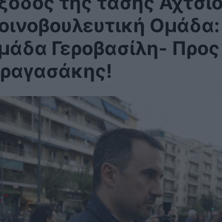
ξοδος της τάσης Αχτσιό
οινοβουλευτική Ομάδα:
μάδα Γεροβασίλη- Προς
ραγασάκης!