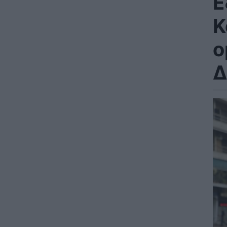
Ε
Κ
ο
Δ