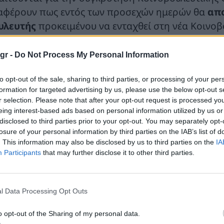
αφέρουν πως εντός των προσεχών ημερών θα
απο
υλευτής
προκειμένου να ενταχθεί στη νέα Κοινο
 ενταχθούν και οι δυο βουλευτές που αποχώρησα
νσταντοπούλου.
gr -
Do Not Process My Personal Information
 την έξοδο της τάσης Αχτσιόγλου η
πίεση αναμέν
to opt-out of the sale, sharing to third parties, or processing of your per
ροβασίλη
, ιδίως όσο
ο Στέφανος Κασσελάκης κ
formation for targeted advertising by us, please use the below opt-out s
r selection. Please note that after your opt-out request is processed y
ς κυβέρνησης Τσίπρα ή μιλάει για επιστροφή 
eing interest-based ads based on personal information utilized by us or
ο οι πολιτικοί αντίπαλοι του ΣΥΡΙΖΑ θα εξέφραζαν
disclosed to third parties prior to your opt-out. You may separately opt-
ογράφων, όσοι υποστηρίζουν ότι σε μεσοπρόθεσ
losure of your personal information by third parties on the IAB’s list of
. This information may also be disclosed by us to third parties on the
IA
ίτο κύμα στελεχών. Άλλωστε, η τακτική της ηγετι
Participants
that may further disclose it to other third parties.
φισαν και άρχισαν να αντιπολιτεύονται με το κα
όεδρος να αυξήσει την ισχύ και τη δημοτικότητά 
l Data Processing Opt Outs
 πληροφορίες επιμένουν, επίσης, πως το επόμεν
ι το
ιστορικό του στέλεχος Γιάννης Δραγασάκη
o opt-out of the Sharing of my personal data.