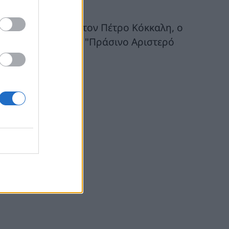
λου δεν επηρεάζουν τον Πέτρο Κόκκαλη, ο
 ευρωεκλογές με το "Πράσινο Αριστερό
α.