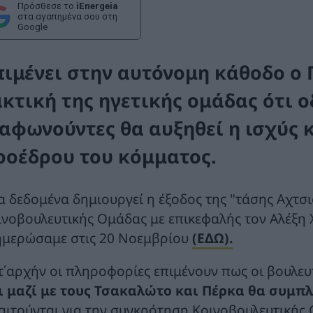
Πρόσθεσε το
iEnergeia
στα αγαπημένα σου στη
Google
πιμένει στην αυτόνομη κάθοδο ο 
ακτική της ηγετικής ομάδας ότι 
ιαφωνούντες θα αυξηθεί η ισχύς 
ροέδρου του κόμματος.
α δεδομένα δημιουργεί η έξοδος της "τάσης Αχτσι
ινοβουλευτικής Ομάδας με επικεφαλής τον Αλέξη 
ημερώσαμε στις 20 Νοεμβρίου
(ΕΔΩ).
τ΄αρχήν οι πληροφορίες επιμένουν πως οι βουλε
ι μαζί με τους Τσακαλώτο και Πέρκα θα συμπ
αιτούνται για την συγκρότηση Κοινοβουλευτικής Ο