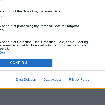
 πλήγμα για την ηγεσία θα είναι πολύ μεγάλο.
In
o opt-out of the Sale of my Personal Data.
λος, οι εξελίξεις με την έξοδο της τάσης Αχτσιόγ
In
οίος συνεχίζει το σχεδιασμό του για κάθοδο στις
μμα" που θα ιδρύσει σε σύντομο χρονικό διάστημ
to opt-out of processing my Personal Data for Targeted
ing.
In
o opt-out of Collection, Use, Retention, Sale, and/or Sharing
ersonal Data that Is Unrelated with the Purposes for which it
lected.
Out
CONFIRM
Data Deletion
Data Access
Privacy Policy