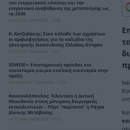
του ενεργειακού κόστους και την
ενεργειακή αναβάθμιση της μεταποίησης ως
το 2030
ΠΟΛΙΤΙΚΗ
06/08/2026 - 15:08
Ε
Κ. Χατζηδάκης: Στον κάλαθο των αχρήστων
τ
οι αμφισβητήσεις για το καλώδιο της
ηλεκτρικής διασύνδεσης Ελλάδας-Κύπρου
δ
ΠΟΛΙΤΙΚΗ
06/08/2026 - 14:37
π
SOWISE+: Επιστημονική πρόοδος και
καινοτομία για μια κυκλική οικονομία στην
πράξη
Νέ
ΠΕΡΙΒΑΛΛΟΝ
06/08/2026 - 13:59
Κο
Κουκουλόπουλος: Τελευταία η Δυτική
εν
Μακεδονία στους μόνιμους διορισμούς
εκπαιδευτικών – Πήγε “περίπατο” η Ρήτρα
Κα
Δίκαιης Μετάβασης
ΠΟΛΙΤΙΚΗ
06/08/2026 - 13:25
κα
απ